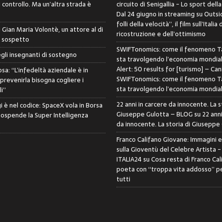
controllo. Ma un’altra strada è
circuito di Senigallia - Lo sport della
Dal 24 giugno in streaming su Outsid
folli della velocità”, il film sull’Italia 
di Gian Maria Volontè, un attore al di
ricostruzione e dell’ottimismo
i sospetto
SWIFTonomics: come il fenomeno Ta
egli insegnanti di sostegno
sta travolgendo l’economia mondia
Alert: 50 results for [turismo] – Can
sa: “L’infedeltà aziendale è in
SWIFTonomics: come il fenomeno Ta
 prevenirla bisogna cogliere i
sta travolgendo l’economia mondia
i”
22 anni in carcere da innocente. La s
i è nel codice: SpaceX vola in Borsa
Giuseppe Gulotta – BLOG
su
22 anni
sospende la Super Intelligenza
da innocente. La storia di Giuseppe
Franco Califano Giovane: Immagini 
sulla Gioventù del Celebre Artista 
ITALIA24
su
Cosa resta di Franco Cal
poeta con “troppa vita addosso” pe
tutti