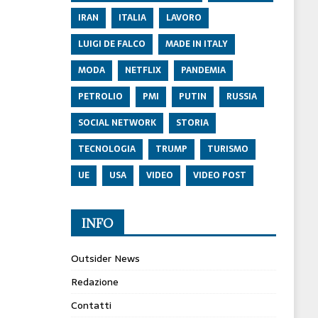
IRAN
ITALIA
LAVORO
LUIGI DE FALCO
MADE IN ITALY
MODA
NETFLIX
PANDEMIA
PETROLIO
PMI
PUTIN
RUSSIA
SOCIAL NETWORK
STORIA
TECNOLOGIA
TRUMP
TURISMO
UE
USA
VIDEO
VIDEO POST
INFO
Outsider News
Redazione
Contatti