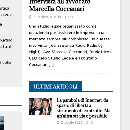
Intervista all’avvocato
Marcella Coccanari
stica
izzera
5 Febbraio 2019
0
ta
Uno studio legale organizzato come
un’azienda per assistere le imprese in un
mercato sempre più complesso. In questa
rketing
intervista (realizzata da Radio Radio by
oritmi
Night) l’Avv. Marcella Coccanari, fondatrice e
CEO dello Studio Legale e Tributario
i delle
Coccanari
[…]
ULTIMI ARTICOLI
La parabola di Internet, da
spazio di libertà a
strumento di controllo. Ma
un’altra strada è possibile
12 Luglio 2026
0