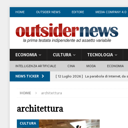
HOME
OUTSIDER NEWS
EDITORE
MEDIA COMPANY 4.0
ECONOMIA
CULTURA
TECNOLOGIA
INTELLIGENZA ARTIFICIALE
CINA
MODA
ECONOMIA
NEWS TICKER
[ 12 Luglio 2026 ]
La parabola di Internet, da 
COSTUME/SOCIETÀ
HOME
architettura
[ 4 Luglio 2026 ]
I mille volti di Gian Maria V
[ 1 Luglio 2026 ]
Il business degli insegnanti 
architettura
[ 29 Giugno 2026 ]
Fabio Di Venosa: “L’infedel
CULTURA
ECONOMIA