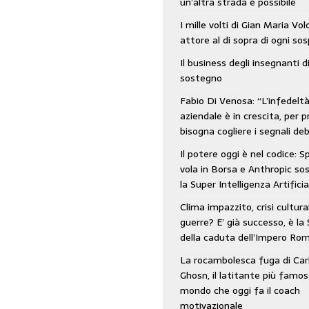
un’altra strada è possibile
: SpaceX vola in Borsa e Anthropic sospende la Super Intelligenza Artificiale
I mille volti di Gian Maria Vo
attore al di sopra di ogni so
Il business degli insegnanti d
 e morto nell’era digitale. Il tempo si era dimenticato di Gillo Dorfles e lui
sostegno
Fabio Di Venosa: “L’infedelt
aziendale è in crescita, per p
bisogna cogliere i segnali deb
Il potere oggi è nel codice: 
vola in Borsa e Anthropic s
la Super Intelligenza Artificia
Clima impazzito, crisi cultura
guerre? E’ già successo, è la 
della caduta dell’Impero Ro
La rocambolesca fuga di Car
Ghosn, il latitante più famos
mondo che oggi fa il coach
motivazionale