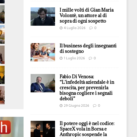
I mille volti di Gian Maria
Volontè, un attore al di
sopra di ogni sospetto
4 Luglio 2026
0
Il business degli insegnanti
di sostegno
1 Luglio 2026
0
Fabio Di Venosa:
“L’infedeltà aziendale è in
crescita, per prevenirla
bisogna cogliere i segnali
deboli”
29 Giugno 2026
0
Il potere oggi è nel codice:
SpaceX vola in Borsa e
Anthropic sospende la