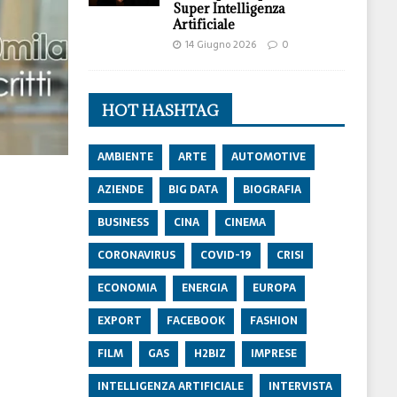
Super Intelligenza
Artificiale
14 Giugno 2026
0
HOT HASHTAG
AMBIENTE
ARTE
AUTOMOTIVE
AZIENDE
BIG DATA
BIOGRAFIA
BUSINESS
CINA
CINEMA
CORONAVIRUS
COVID-19
CRISI
ECONOMIA
ENERGIA
EUROPA
EXPORT
FACEBOOK
FASHION
FILM
GAS
H2BIZ
IMPRESE
INTELLIGENZA ARTIFICIALE
INTERVISTA