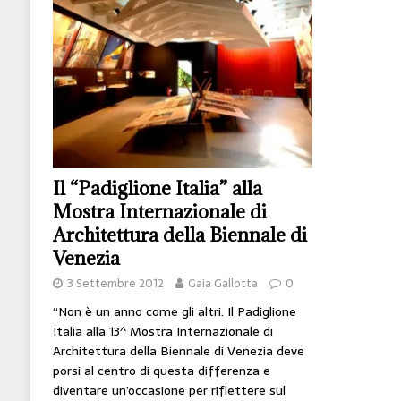
[ 14 Giugno 2026 ]
Il potere oggi è nel codice
HI-TECH
[ 7 Febbraio 2020 ]
Nato con l’Austria-Ungheria
viveva nel futuro
ARTE
Il “Padiglione Italia” alla
Mostra Internazionale di
Architettura della Biennale di
Venezia
3 Settembre 2012
Gaia Gallotta
0
“Non è un anno come gli altri. Il Padiglione
Italia alla 13^ Mostra Internazionale di
Architettura della Biennale di Venezia deve
porsi al centro di questa differenza e
diventare un’occasione per riflettere sul