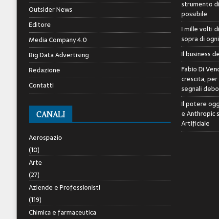
strumento di 
Outsider News
possibile
Editore
I mille volti 
sopra di ogn
Media Company 4.0
Il business d
Big Data Advertising
Fabio Di Veno
Redazione
crescita, per
Contatti
segnali debol
Il potere ogg
e Anthropic 
CANALI
Artificiale
Aerospazio
(10)
Arte
(27)
Aziende e Professionisti
(119)
Chimica e farmaceutica