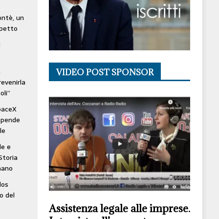
lontè, un
spetto
i
à
VIDEO POST SPONSOR
revenirla
oli”
SpaceX
ospende
le
le e
Storia
mano
los
o del
Assistenza legale alle imprese.