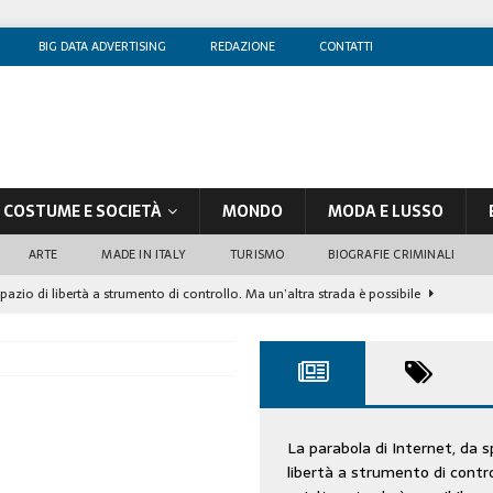
BIG DATA ADVERTISING
REDAZIONE
CONTATTI
COSTUME E SOCIETÀ
MONDO
MODA E LUSSO
ARTE
MADE IN ITALY
TURISMO
BIOGRAFIE CRIMINALI
spazio di libertà a strumento di controllo. Ma un’altra strada è possibile
olontè, un attore al di sopra di ogni sospetto
CINEMA
di sostegno
COSTUME/SOCIETÀ
tà aziendale è in crescita, per prevenirla bisogna cogliere i segnali deboli”
La parabola di Internet, da s
libertà a strumento di contr