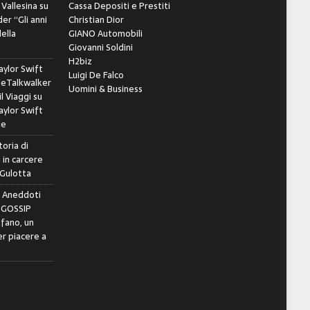
 Vallesina
su
Cassa Depositi e Prestiti
er “Gli anni
Christian Dior
della
GIANO Automobili
Giovanni Soldini
H2biz
ylor Swift
Luigi De Falco
leTalkwalker
Uomini & Business
il Viaggi
su
ylor Swift
le
toria di
 in carcere
 Gulotta
e Aneddoti
- GOSSIP
ifano, un
r piacere a