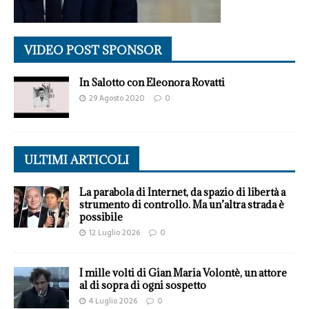
VIDEO POST SPONSOR
In Salotto con Eleonora Rovatti
29 Agosto 2020
0
ULTIMI ARTICOLI
La parabola di Internet, da spazio di libertà a
strumento di controllo. Ma un’altra strada è
possibile
12 Luglio 2026
0
I mille volti di Gian Maria Volontè, un attore
al di sopra di ogni sospetto
4 Luglio 2026
0