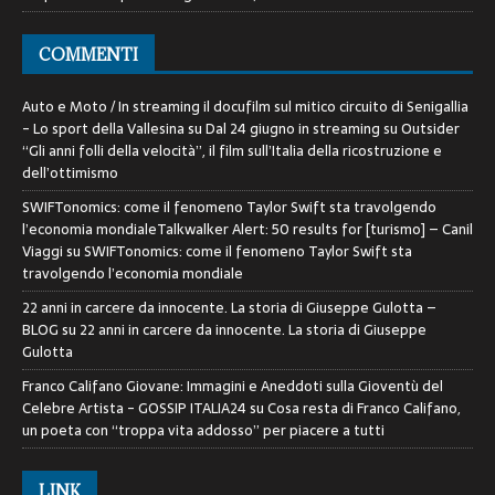
COMMENTI
Auto e Moto / In streaming il docufilm sul mitico circuito di Senigallia
- Lo sport della Vallesina
su
Dal 24 giugno in streaming su Outsider
“Gli anni folli della velocità”, il film sull’Italia della ricostruzione e
dell’ottimismo
SWIFTonomics: come il fenomeno Taylor Swift sta travolgendo
l’economia mondialeTalkwalker Alert: 50 results for [turismo] – Canil
Viaggi
su
SWIFTonomics: come il fenomeno Taylor Swift sta
travolgendo l’economia mondiale
22 anni in carcere da innocente. La storia di Giuseppe Gulotta –
BLOG
su
22 anni in carcere da innocente. La storia di Giuseppe
Gulotta
Franco Califano Giovane: Immagini e Aneddoti sulla Gioventù del
Celebre Artista - GOSSIP ITALIA24
su
Cosa resta di Franco Califano,
un poeta con “troppa vita addosso” per piacere a tutti
LINK