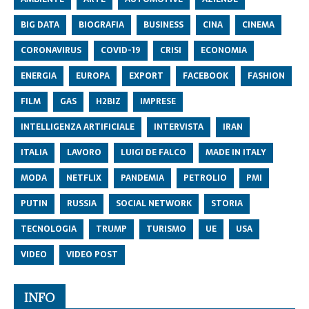
BIG DATA
BIOGRAFIA
BUSINESS
CINA
CINEMA
CORONAVIRUS
COVID-19
CRISI
ECONOMIA
ENERGIA
EUROPA
EXPORT
FACEBOOK
FASHION
FILM
GAS
H2BIZ
IMPRESE
INTELLIGENZA ARTIFICIALE
INTERVISTA
IRAN
ITALIA
LAVORO
LUIGI DE FALCO
MADE IN ITALY
MODA
NETFLIX
PANDEMIA
PETROLIO
PMI
PUTIN
RUSSIA
SOCIAL NETWORK
STORIA
TECNOLOGIA
TRUMP
TURISMO
UE
USA
VIDEO
VIDEO POST
INFO