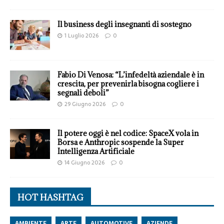
Il business degli insegnanti di sostegno
1 Luglio 2026
0
Fabio Di Venosa: “L’infedeltà aziendale è in
crescita, per prevenirla bisogna cogliere i
segnali deboli”
29 Giugno 2026
0
Il potere oggi è nel codice: SpaceX vola in
Borsa e Anthropic sospende la Super
Intelligenza Artificiale
14 Giugno 2026
0
HOT HASHTAG
AMBIENTE
ARTE
AUTOMOTIVE
AZIENDE