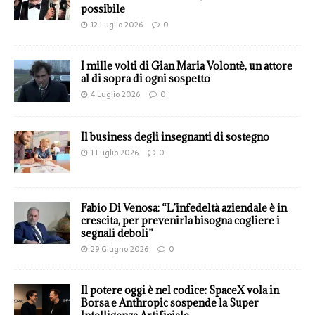
possibile
12 Luglio 2026
0
I mille volti di Gian Maria Volontè, un attore
al di sopra di ogni sospetto
4 Luglio 2026
0
Il business degli insegnanti di sostegno
1 Luglio 2026
0
Fabio Di Venosa: “L’infedeltà aziendale è in
crescita, per prevenirla bisogna cogliere i
segnali deboli”
29 Giugno 2026
0
Il potere oggi è nel codice: SpaceX vola in
Borsa e Anthropic sospende la Super