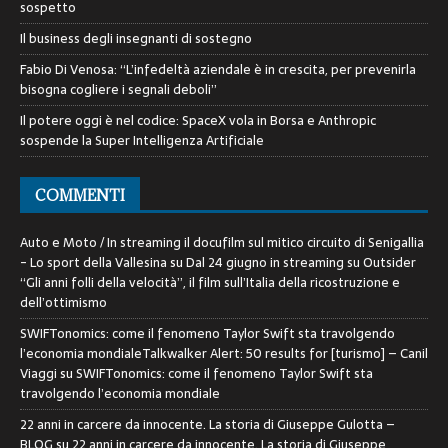
sospetto
Il business degli insegnanti di sostegno
Fabio Di Venosa: “L’infedeltà aziendale è in crescita, per prevenirla
bisogna cogliere i segnali deboli”
Il potere oggi è nel codice: SpaceX vola in Borsa e Anthropic
sospende la Super Intelligenza Artificiale
COMMENTI
Auto e Moto / In streaming il docufilm sul mitico circuito di Senigallia
- Lo sport della Vallesina
su
Dal 24 giugno in streaming su Outsider
“Gli anni folli della velocità”, il film sull’Italia della ricostruzione e
dell’ottimismo
SWIFTonomics: come il fenomeno Taylor Swift sta travolgendo
l’economia mondialeTalkwalker Alert: 50 results for [turismo] – Canil
Viaggi
su
SWIFTonomics: come il fenomeno Taylor Swift sta
travolgendo l’economia mondiale
22 anni in carcere da innocente. La storia di Giuseppe Gulotta –
BLOG
su
22 anni in carcere da innocente. La storia di Giuseppe