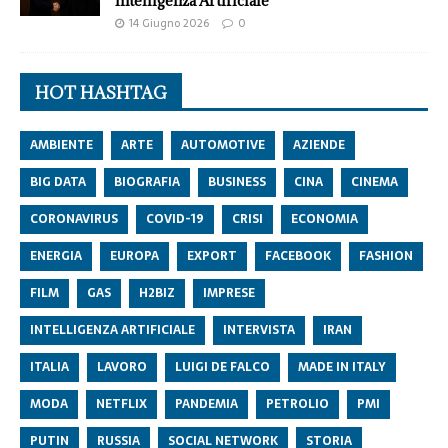
Intelligenza Artificiale
14 Giugno 2026
0
HOT HASHTAG
AMBIENTE
ARTE
AUTOMOTIVE
AZIENDE
BIG DATA
BIOGRAFIA
BUSINESS
CINA
CINEMA
CORONAVIRUS
COVID-19
CRISI
ECONOMIA
ENERGIA
EUROPA
EXPORT
FACEBOOK
FASHION
FILM
GAS
H2BIZ
IMPRESE
INTELLIGENZA ARTIFICIALE
INTERVISTA
IRAN
ITALIA
LAVORO
LUIGI DE FALCO
MADE IN ITALY
MODA
NETFLIX
PANDEMIA
PETROLIO
PMI
PUTIN
RUSSIA
SOCIAL NETWORK
STORIA