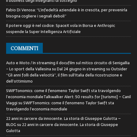
Il business degli insegnanti di sostegno
Fabio Di Venosa: “L’infedeltà aziendale è in crescita, per prevenirla
bisogna cogliere i segnali deboli”
Il potere oggi è nel codice: SpaceX vola in Borsa e Anthropic
sospende la Super Intelligenza Artificiale
COMMENTI
Auto e Moto / In streaming il docufilm sul mitico circuito di Senigallia
- Lo sport della Vallesina
su
Dal 24 giugno in streaming su Outsider
“Gli anni folli della velocità”, il film sull’Italia della ricostruzione e
dell’ottimismo
SWIFTonomics: come il fenomeno Taylor Swift sta travolgendo
l’economia mondialeTalkwalker Alert: 50 results for [turismo] – Canil
Viaggi
su
SWIFTonomics: come il fenomeno Taylor Swift sta
travolgendo l’economia mondiale
22 anni in carcere da innocente. La storia di Giuseppe Gulotta –
BLOG
su
22 anni in carcere da innocente. La storia di Giuseppe
Gulotta