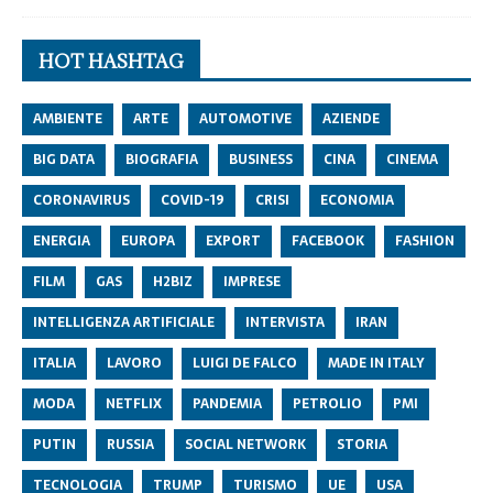
HOT HASHTAG
AMBIENTE
ARTE
AUTOMOTIVE
AZIENDE
BIG DATA
BIOGRAFIA
BUSINESS
CINA
CINEMA
CORONAVIRUS
COVID-19
CRISI
ECONOMIA
ENERGIA
EUROPA
EXPORT
FACEBOOK
FASHION
FILM
GAS
H2BIZ
IMPRESE
INTELLIGENZA ARTIFICIALE
INTERVISTA
IRAN
ITALIA
LAVORO
LUIGI DE FALCO
MADE IN ITALY
MODA
NETFLIX
PANDEMIA
PETROLIO
PMI
PUTIN
RUSSIA
SOCIAL NETWORK
STORIA
TECNOLOGIA
TRUMP
TURISMO
UE
USA