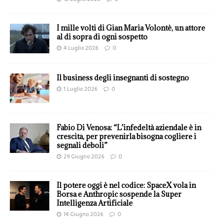
I mille volti di Gian Maria Volontè, un attore
al di sopra di ogni sospetto
4 Luglio 2026
0
Il business degli insegnanti di sostegno
1 Luglio 2026
0
Fabio Di Venosa: “L’infedeltà aziendale è in
crescita, per prevenirla bisogna cogliere i
segnali deboli”
29 Giugno 2026
0
Il potere oggi è nel codice: SpaceX vola in
Borsa e Anthropic sospende la Super
Intelligenza Artificiale
14 Giugno 2026
0