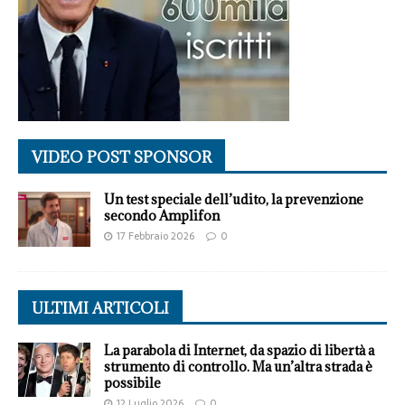
VIDEO POST SPONSOR
Un test speciale dell’udito, la prevenzione
secondo Amplifon
17 Febbraio 2026
0
ULTIMI ARTICOLI
La parabola di Internet, da spazio di libertà a
strumento di controllo. Ma un’altra strada è
possibile
12 Luglio 2026
0