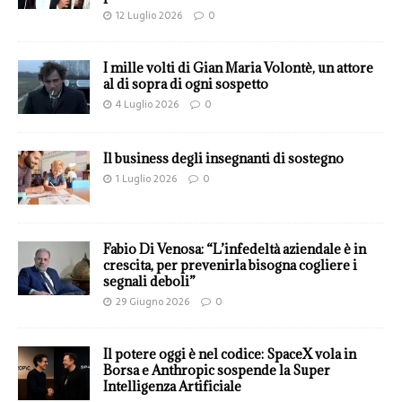
12 Luglio 2026
0
I mille volti di Gian Maria Volontè, un attore
al di sopra di ogni sospetto
4 Luglio 2026
0
Il business degli insegnanti di sostegno
1 Luglio 2026
0
Fabio Di Venosa: “L’infedeltà aziendale è in
crescita, per prevenirla bisogna cogliere i
segnali deboli”
29 Giugno 2026
0
Il potere oggi è nel codice: SpaceX vola in
Borsa e Anthropic sospende la Super
Intelligenza Artificiale