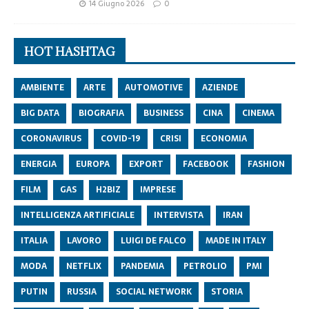
14 Giugno 2026
0
HOT HASHTAG
AMBIENTE
ARTE
AUTOMOTIVE
AZIENDE
BIG DATA
BIOGRAFIA
BUSINESS
CINA
CINEMA
CORONAVIRUS
COVID-19
CRISI
ECONOMIA
ENERGIA
EUROPA
EXPORT
FACEBOOK
FASHION
FILM
GAS
H2BIZ
IMPRESE
INTELLIGENZA ARTIFICIALE
INTERVISTA
IRAN
ITALIA
LAVORO
LUIGI DE FALCO
MADE IN ITALY
MODA
NETFLIX
PANDEMIA
PETROLIO
PMI
PUTIN
RUSSIA
SOCIAL NETWORK
STORIA