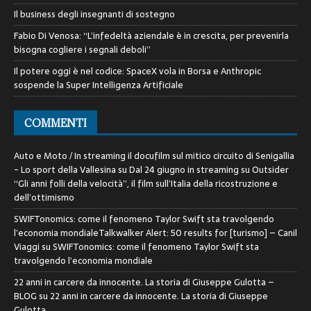
Il business degli insegnanti di sostegno
Fabio Di Venosa: “L’infedeltà aziendale è in crescita, per prevenirla
bisogna cogliere i segnali deboli”
Il potere oggi è nel codice: SpaceX vola in Borsa e Anthropic
sospende la Super Intelligenza Artificiale
COMMENTI
Auto e Moto / In streaming il docufilm sul mitico circuito di Senigallia
- Lo sport della Vallesina
su
Dal 24 giugno in streaming su Outsider
“Gli anni folli della velocità”, il film sull’Italia della ricostruzione e
dell’ottimismo
SWIFTonomics: come il fenomeno Taylor Swift sta travolgendo
l’economia mondialeTalkwalker Alert: 50 results for [turismo] – Canil
Viaggi
su
SWIFTonomics: come il fenomeno Taylor Swift sta
travolgendo l’economia mondiale
22 anni in carcere da innocente. La storia di Giuseppe Gulotta –
BLOG
su
22 anni in carcere da innocente. La storia di Giuseppe
Gulotta