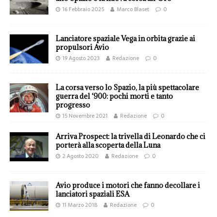
16 Febbraio 2025
Marco Blaset
0
Lanciatore spaziale Vega in orbita grazie ai
propulsori Avio
19 Agosto 2023
Redazione
0
La corsa verso lo Spazio, la più spettacolare
guerra del ‘900: pochi morti e tanto
progresso
15 Novembre 2021
Redazione
0
Arriva Prospect: la trivella di Leonardo che ci
porterà alla scoperta della Luna
2 Agosto 2020
Redazione
0
Avio produce i motori che fanno decollare i
lanciatori spaziali ESA
11 Marzo 2018
Redazione
0