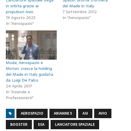
Lanciatore spaziale Vega
Spazio, ultima frontiera
in orbita grazie ai
del Made in Italy
propulsori Avio
7 Settembre 2012
19 Agosto 2023
In "Aerospazio"
In "Aerospazio"
Moda, Aerospazio e
Motori: cresce la holding
del Made in Italy guidata
da Luigi De Falco
24 Aprile 2017
In "Aziende e
Professionisti"
AEROSPAZIO
ARIANNE 5
ASI
AVIO
BOOSTER
ESA
LANCIATORE SPAZIALE