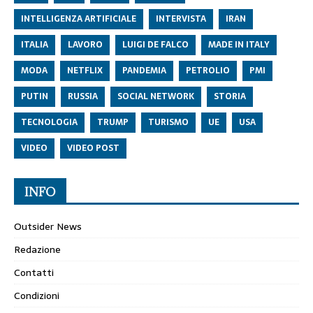
INTELLIGENZA ARTIFICIALE
INTERVISTA
IRAN
ITALIA
LAVORO
LUIGI DE FALCO
MADE IN ITALY
MODA
NETFLIX
PANDEMIA
PETROLIO
PMI
PUTIN
RUSSIA
SOCIAL NETWORK
STORIA
TECNOLOGIA
TRUMP
TURISMO
UE
USA
VIDEO
VIDEO POST
INFO
Outsider News
Redazione
Contatti
Condizioni