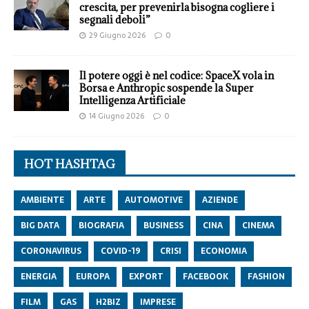
crescita, per prevenirla bisogna cogliere i
segnali deboli”
29 Giugno 2026
0
Il potere oggi è nel codice: SpaceX vola in
Borsa e Anthropic sospende la Super
Intelligenza Artificiale
14 Giugno 2026
0
HOT HASHTAG
AMBIENTE
ARTE
AUTOMOTIVE
AZIENDE
BIG DATA
BIOGRAFIA
BUSINESS
CINA
CINEMA
CORONAVIRUS
COVID-19
CRISI
ECONOMIA
ENERGIA
EUROPA
EXPORT
FACEBOOK
FASHION
FILM
GAS
H2BIZ
IMPRESE