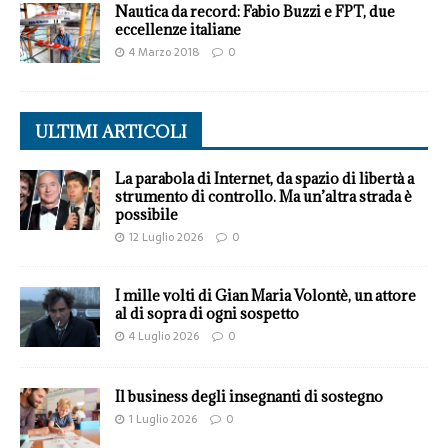
Nautica da record: Fabio Buzzi e FPT, due
eccellenze italiane
4 Marzo 2018
0
ULTIMI ARTICOLI
La parabola di Internet, da spazio di libertà a
strumento di controllo. Ma un’altra strada è
possibile
12 Luglio 2026
0
I mille volti di Gian Maria Volontè, un attore
al di sopra di ogni sospetto
4 Luglio 2026
0
Il business degli insegnanti di sostegno
1 Luglio 2026
0