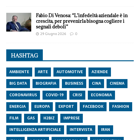
Fabio Di Venosa: “L’infedeltà aziendale è in
crescita, per prevenirla bisogna cogliere i
segnali deboli”
29 Giugno 2026
0
HASHTAG
AMBIENTE
ARTE
AUTOMOTIVE
AZIENDE
BIG DATA
BIOGRAFIA
BUSINESS
CINA
CINEMA
CORONAVIRUS
COVID-19
CRISI
ECONOMIA
ENERGIA
EUROPA
EXPORT
FACEBOOK
FASHION
FILM
GAS
H2BIZ
IMPRESE
INTELLIGENZA ARTIFICIALE
INTERVISTA
IRAN