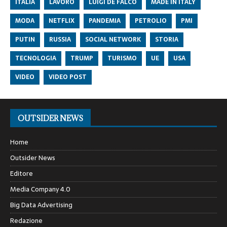
ITALIA
LAVORO
LUIGI DE FALCO
MADE IN ITALY
MODA
NETFLIX
PANDEMIA
PETROLIO
PMI
PUTIN
RUSSIA
SOCIAL NETWORK
STORIA
TECNOLOGIA
TRUMP
TURISMO
UE
USA
VIDEO
VIDEO POST
OUTSIDER NEWS
Home
Outsider News
Editore
Media Company 4.0
Big Data Advertising
Redazione