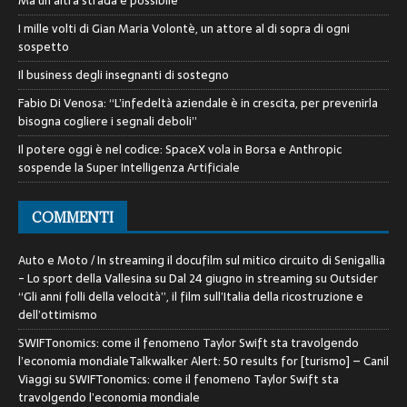
Ma un’altra strada è possibile
I mille volti di Gian Maria Volontè, un attore al di sopra di ogni
sospetto
Il business degli insegnanti di sostegno
Fabio Di Venosa: “L’infedeltà aziendale è in crescita, per prevenirla
bisogna cogliere i segnali deboli”
Il potere oggi è nel codice: SpaceX vola in Borsa e Anthropic
sospende la Super Intelligenza Artificiale
COMMENTI
Auto e Moto / In streaming il docufilm sul mitico circuito di Senigallia
- Lo sport della Vallesina
su
Dal 24 giugno in streaming su Outsider
“Gli anni folli della velocità”, il film sull’Italia della ricostruzione e
dell’ottimismo
SWIFTonomics: come il fenomeno Taylor Swift sta travolgendo
l’economia mondialeTalkwalker Alert: 50 results for [turismo] – Canil
Viaggi
su
SWIFTonomics: come il fenomeno Taylor Swift sta
travolgendo l’economia mondiale