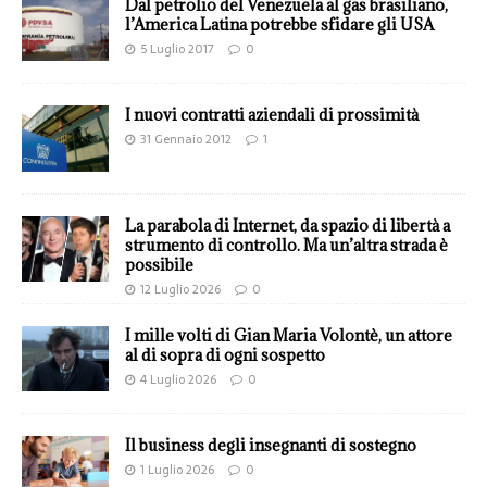
Dal petrolio del Venezuela al gas brasiliano,
l’America Latina potrebbe sfidare gli USA
5 Luglio 2017
0
I nuovi contratti aziendali di prossimità
31 Gennaio 2012
1
La parabola di Internet, da spazio di libertà a
strumento di controllo. Ma un’altra strada è
possibile
12 Luglio 2026
0
I mille volti di Gian Maria Volontè, un attore
al di sopra di ogni sospetto
4 Luglio 2026
0
Il business degli insegnanti di sostegno
1 Luglio 2026
0