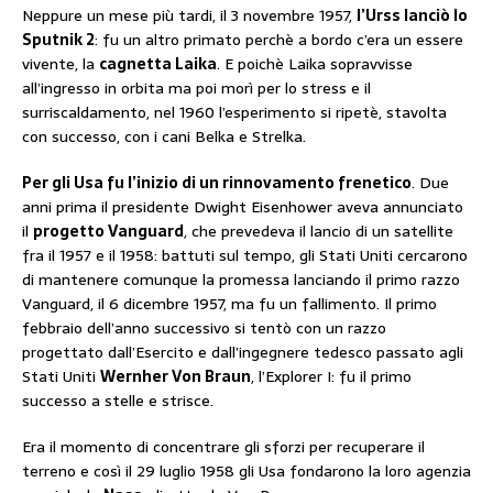
Neppure un mese più tardi, il 3 novembre 1957,
l’Urss lanciò lo
Sputnik 2
: fu un altro primato perchè a bordo c’era un essere
vivente, la
cagnetta Laika
. E poichè Laika sopravvisse
all’ingresso in orbita ma poi morì per lo stress e il
surriscaldamento, nel 1960 l’esperimento si ripetè, stavolta
con successo, con i cani Belka e Strelka.
Per gli Usa fu l’inizio di un rinnovamento frenetico
. Due
anni prima il presidente Dwight Eisenhower aveva annunciato
il
progetto Vanguard
, che prevedeva il lancio di un satellite
fra il 1957 e il 1958: battuti sul tempo, gli Stati Uniti cercarono
di mantenere comunque la promessa lanciando il primo razzo
Vanguard, il 6 dicembre 1957, ma fu un fallimento. Il primo
febbraio dell’anno successivo si tentò con un razzo
progettato dall’Esercito e dall’ingegnere tedesco passato agli
Stati Uniti
Wernher Von Braun
, l’Explorer I: fu il primo
successo a stelle e strisce.
Era il momento di concentrare gli sforzi per recuperare il
terreno e così il 29 luglio 1958 gli Usa fondarono la loro agenzia