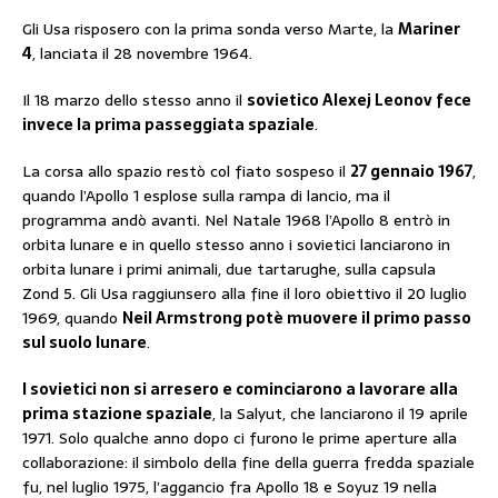
Gli Usa risposero con la prima sonda verso Marte, la
Mariner
4
, lanciata il 28 novembre 1964.
Il 18 marzo dello stesso anno il
sovietico Alexej Leonov fece
invece la prima passeggiata spaziale
.
La corsa allo spazio restò col fiato sospeso il
27 gennaio 1967
,
quando l’Apollo 1 esplose sulla rampa di lancio, ma il
programma andò avanti. Nel Natale 1968 l’Apollo 8 entrò in
orbita lunare e in quello stesso anno i sovietici lanciarono in
orbita lunare i primi animali, due tartarughe, sulla capsula
Zond 5. Gli Usa raggiunsero alla fine il loro obiettivo il 20 luglio
1969, quando
Neil Armstrong potè muovere il primo passo
sul suolo lunare
.
I sovietici non si arresero e cominciarono a lavorare alla
prima stazione spaziale
, la Salyut, che lanciarono il 19 aprile
1971. Solo qualche anno dopo ci furono le prime aperture alla
collaborazione: il simbolo della fine della guerra fredda spaziale
fu, nel luglio 1975, l’aggancio fra Apollo 18 e Soyuz 19 nella