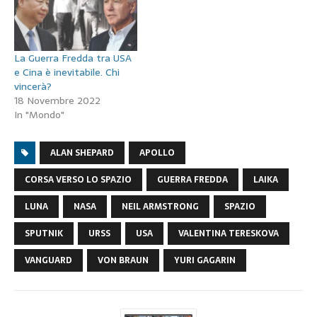
La Guerra Fredda tra USA
e Cina è inevitabile. Chi
vincerà?
18 Novembre 2022
In "Mondo"
ALAN SHEPARD
APOLLO
CORSA VERSO LO SPAZIO
GUERRA FREDDA
LAIKA
LUNA
NASA
NEIL ARMSTRONG
SPAZIO
SPUTNIK
URSS
USA
VALENTINA TERESKOVA
VANGUARD
VON BRAUN
YURI GAGARIN