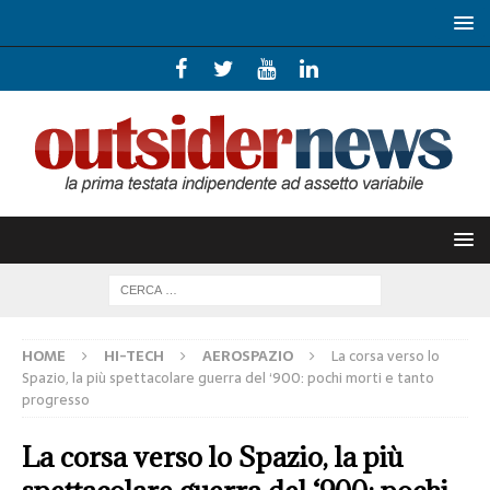
HOME
HI-TECH
AEROSPAZIO
La corsa verso lo
Spazio, la più spettacolare guerra del ‘900: pochi morti e tanto
progresso
La corsa verso lo Spazio, la più