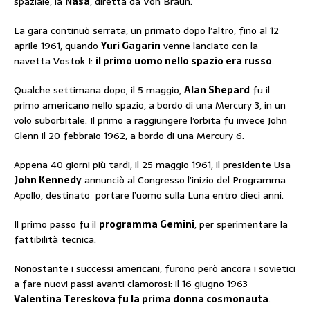
spaziale, la
Nasa
, diretta da Von Braun.
La gara continuò serrata, un primato dopo l’altro, fino al 12
aprile 1961, quando
Yuri Gagarin
venne lanciato con la
navetta Vostok I:
il primo uomo nello spazio era russo
.
Qualche settimana dopo, il 5 maggio,
Alan Shepard
fu il
primo americano nello spazio, a bordo di una Mercury 3, in un
volo suborbitale. Il primo a raggiungere l’orbita fu invece John
Glenn il 20 febbraio 1962, a bordo di una Mercury 6.
Appena 40 giorni più tardi, il 25 maggio 1961, il presidente Usa
John Kennedy
annunciò al Congresso l’inizio del Programma
Apollo, destinato portare l’uomo sulla Luna entro dieci anni.
Il primo passo fu il
programma Gemini
, per sperimentare la
fattibilità tecnica.
Nonostante i successi americani, furono però ancora i sovietici
a fare nuovi passi avanti clamorosi: il 16 giugno 1963
Valentina Tereskova fu la prima donna cosmonauta
.