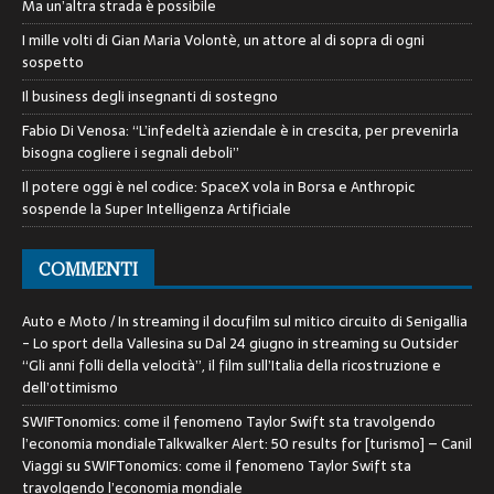
Ma un’altra strada è possibile
I mille volti di Gian Maria Volontè, un attore al di sopra di ogni
sospetto
Il business degli insegnanti di sostegno
Fabio Di Venosa: “L’infedeltà aziendale è in crescita, per prevenirla
bisogna cogliere i segnali deboli”
Il potere oggi è nel codice: SpaceX vola in Borsa e Anthropic
sospende la Super Intelligenza Artificiale
COMMENTI
Auto e Moto / In streaming il docufilm sul mitico circuito di Senigallia
- Lo sport della Vallesina
su
Dal 24 giugno in streaming su Outsider
“Gli anni folli della velocità”, il film sull’Italia della ricostruzione e
dell’ottimismo
SWIFTonomics: come il fenomeno Taylor Swift sta travolgendo
l’economia mondialeTalkwalker Alert: 50 results for [turismo] – Canil
Viaggi
su
SWIFTonomics: come il fenomeno Taylor Swift sta
travolgendo l’economia mondiale