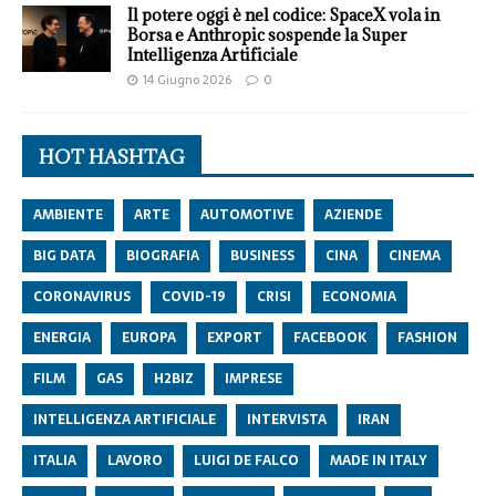
Il potere oggi è nel codice: SpaceX vola in
Borsa e Anthropic sospende la Super
Intelligenza Artificiale
14 Giugno 2026
0
HOT HASHTAG
AMBIENTE
ARTE
AUTOMOTIVE
AZIENDE
BIG DATA
BIOGRAFIA
BUSINESS
CINA
CINEMA
CORONAVIRUS
COVID-19
CRISI
ECONOMIA
ENERGIA
EUROPA
EXPORT
FACEBOOK
FASHION
FILM
GAS
H2BIZ
IMPRESE
INTELLIGENZA ARTIFICIALE
INTERVISTA
IRAN
ITALIA
LAVORO
LUIGI DE FALCO
MADE IN ITALY