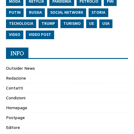
MODA
NETFLIX
PANDEMIA
PETROLIO
PMI
PUTIN
RUSSIA
SOCIAL NETWORK
STORIA
TECNOLOGIA
TRUMP
TURISMO
UE
USA
VIDEO
VIDEO POST
INFO
Outsider News
Redazione
Contatti
Condizioni
Homepage
Postpage
Editore