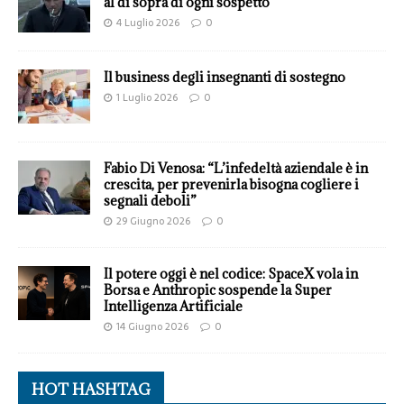
al di sopra di ogni sospetto
4 Luglio 2026
0
Il business degli insegnanti di sostegno
1 Luglio 2026
0
Fabio Di Venosa: “L’infedeltà aziendale è in
crescita, per prevenirla bisogna cogliere i
segnali deboli”
29 Giugno 2026
0
Il potere oggi è nel codice: SpaceX vola in
Borsa e Anthropic sospende la Super
Intelligenza Artificiale
14 Giugno 2026
0
HOT HASHTAG