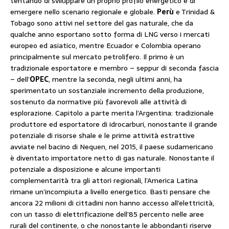
tentando di sviluppare un proprio profilo energetico e di
emergere nello scenario regionale e globale.
Perù
e Trinidad &
Tobago sono attivi nel settore del gas naturale, che da
qualche anno esportano sotto forma di LNG verso i mercati
europeo ed asiatico, mentre Ecuador e Colombia operano
principalmente sul mercato petrolifero. Il primo è un
tradizionale esportatore e membro – seppur di seconda fascia
– dell’
OPEC
, mentre la seconda, negli ultimi anni, ha
sperimentato un sostanziale incremento della produzione,
sostenuto da normative più favorevoli alle attività di
esplorazione. Capitolo a parte merita l’Argentina: tradizionale
produttore ed esportatore di idrocarburi, nonostante il grande
potenziale di risorse shale e le prime attività estrattive
avviate nel bacino di Nequen, nel 2015, il paese sudamericano
è diventato importatore netto di gas naturale. Nonostante il
potenziale a disposizione e alcune importanti
complementarità tra gli attori regionali, l’America Latina
rimane un’incompiuta a livello energetico. Basti pensare che
ancora 22 milioni di cittadini non hanno accesso all’elettricità,
con un tasso di elettrificazione dell’85 percento nelle aree
rurali del continente, o che nonostante le abbondanti riserve