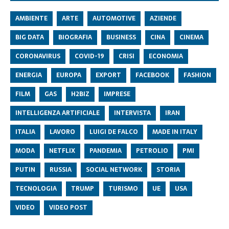
AMBIENTE
ARTE
AUTOMOTIVE
AZIENDE
BIG DATA
BIOGRAFIA
BUSINESS
CINA
CINEMA
CORONAVIRUS
COVID-19
CRISI
ECONOMIA
ENERGIA
EUROPA
EXPORT
FACEBOOK
FASHION
FILM
GAS
H2BIZ
IMPRESE
INTELLIGENZA ARTIFICIALE
INTERVISTA
IRAN
ITALIA
LAVORO
LUIGI DE FALCO
MADE IN ITALY
MODA
NETFLIX
PANDEMIA
PETROLIO
PMI
PUTIN
RUSSIA
SOCIAL NETWORK
STORIA
TECNOLOGIA
TRUMP
TURISMO
UE
USA
VIDEO
VIDEO POST