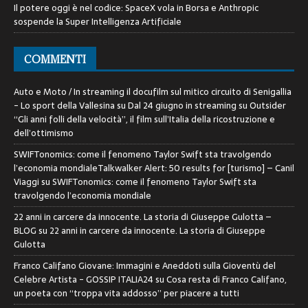
Il potere oggi è nel codice: SpaceX vola in Borsa e Anthropic
sospende la Super Intelligenza Artificiale
COMMENTI
Auto e Moto / In streaming il docufilm sul mitico circuito di Senigallia
- Lo sport della Vallesina
su
Dal 24 giugno in streaming su Outsider
“Gli anni folli della velocità”, il film sull’Italia della ricostruzione e
dell’ottimismo
SWIFTonomics: come il fenomeno Taylor Swift sta travolgendo
l’economia mondialeTalkwalker Alert: 50 results for [turismo] – Canil
Viaggi
su
SWIFTonomics: come il fenomeno Taylor Swift sta
travolgendo l’economia mondiale
22 anni in carcere da innocente. La storia di Giuseppe Gulotta –
BLOG
su
22 anni in carcere da innocente. La storia di Giuseppe
Gulotta
Franco Califano Giovane: Immagini e Aneddoti sulla Gioventù del
Celebre Artista - GOSSIP ITALIA24
su
Cosa resta di Franco Califano,
un poeta con “troppa vita addosso” per piacere a tutti