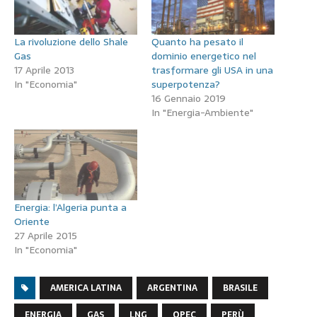
La rivoluzione dello Shale
Quanto ha pesato il
Gas
dominio energetico nel
17 Aprile 2013
trasformare gli USA in una
In "Economia"
superpotenza?
16 Gennaio 2019
In "Energia-Ambiente"
Energia: l’Algeria punta a
Oriente
27 Aprile 2015
In "Economia"
AMERICA LATINA
ARGENTINA
BRASILE
ENERGIA
GAS
LNG
OPEC
PERÙ