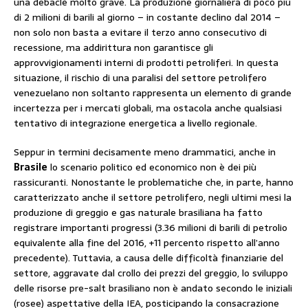
una debaclè molto grave. La produzione giornaliera di poco più
di 2 milioni di barili al giorno – in costante declino dal 2014 –
non solo non basta a evitare il terzo anno consecutivo di
recessione, ma addirittura non garantisce gli
approvvigionamenti interni di prodotti petroliferi. In questa
situazione, il rischio di una paralisi del settore petrolifero
venezuelano non soltanto rappresenta un elemento di grande
incertezza per i mercati globali, ma ostacola anche qualsiasi
tentativo di integrazione energetica a livello regionale.
Seppur in termini decisamente meno drammatici, anche in
Brasile
lo scenario politico ed economico non è dei più
rassicuranti. Nonostante le problematiche che, in parte, hanno
caratterizzato anche il settore petrolifero, negli ultimi mesi la
produzione di greggio e gas naturale brasiliana ha fatto
registrare importanti progressi (3.36 milioni di barili di petrolio
equivalente alla fine del 2016, +11 percento rispetto all’anno
precedente). Tuttavia, a causa delle difficoltà finanziarie del
settore, aggravate dal crollo dei prezzi del greggio, lo sviluppo
delle risorse pre-salt brasiliano non è andato secondo le iniziali
(rosee) aspettative della IEA, posticipando la consacrazione