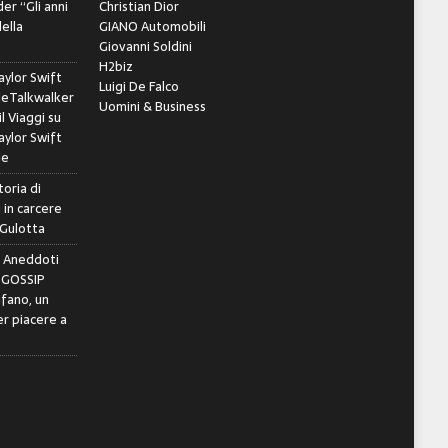
er “Gli anni
Christian Dior
della
GIANO Automobili
Giovanni Soldini
H2biz
ylor Swift
Luigi De Falco
leTalkwalker
Uomini & Business
il Viaggi
su
ylor Swift
le
toria di
 in carcere
 Gulotta
e Aneddoti
- GOSSIP
ifano, un
r piacere a