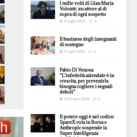
I mille volti di Gian Maria
Volontè, un attore al di
sopra di ogni sospetto
4 Luglio 2026
0
Il business degli insegnanti
di sostegno
1 Luglio 2026
0
Fabio Di Venosa:
“L’infedeltà aziendale è in
crescita, per prevenirla
bisogna cogliere i segnali
deboli”
29 Giugno 2026
0
Il potere oggi è nel codice:
SpaceX vola in Borsa e
Anthropic sospende la
Super Intelligenza