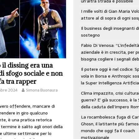
un’altra strada è possibile
: SpaceX vola in Borsa e Anthropic sospende la Super Intelligenza Artificiale
I mille volti di Gian Maria Vo
attore al di sopra di ogni so
Il business degli insegnanti d
 e morto nell’era digitale. Il tempo si era dimenticato di Gillo Dorfles e lui
sostegno
Fabio Di Venosa: “L’infedelt
aziendale è in crescita, per p
bisogna cogliere i segnali deb
il dissing era una
Il potere oggi è nel codice: 
di sfogo sociale e non
vola in Borsa e Anthropic s
fa tra rapper
la Super Intelligenza Artificia
mbre 2024
Simona Buonaura
Clima impazzito, crisi cultura
guerre? E’ già successo, è la 
ovvero offendere, mancare di
della caduta dell’Impero Ro
rendere in giro qualcuno
La rocambolesca fuga di Car
te, è una pratica retorica
Ghosn, il latitante più famos
l termine è salito agli onori della
mondo che oggi fa il coach
le ultime settimane per lo
motivazionale