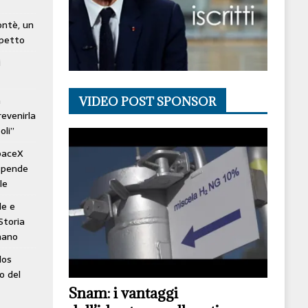
lontè, un
spetto
i
à
VIDEO POST SPONSOR
revenirla
oli”
SpaceX
ospende
le
le e
Storia
mano
los
o del
Snam: i vantaggi