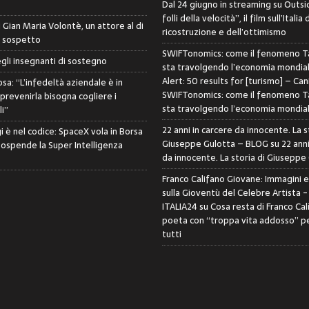
Dal 24 giugno in streaming su Outsid
folli della velocità”, il film sull’Italia 
di Gian Maria Volontè, un attore al di
ricostruzione e dell’ottimismo
i sospetto
SWIFTonomics: come il fenomeno Ta
egli insegnanti di sostegno
sta travolgendo l’economia mondia
Alert: 50 results for [turismo] – Can
sa: “L’infedeltà aziendale è in
SWIFTonomics: come il fenomeno Ta
 prevenirla bisogna cogliere i
sta travolgendo l’economia mondia
i”
22 anni in carcere da innocente. La s
i è nel codice: SpaceX vola in Borsa
Giuseppe Gulotta – BLOG
su
22 anni
sospende la Super Intelligenza
da innocente. La storia di Giuseppe
Franco Califano Giovane: Immagini 
sulla Gioventù del Celebre Artista 
ITALIA24
su
Cosa resta di Franco Cal
poeta con “troppa vita addosso” pe
tutti