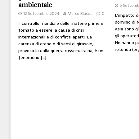
ambientale
5 Settem
12 Settembre 2024
Marco Blaset
0
L’impatto del
dominio di N
Il controllo mondiale delle materie prime è
Asia sono g
tornato a essere la causa di crisi
gli operator
internazionali e di conflitti aperti. La
Ne hanno pa
carenza di grano e di semi di girasole,
rotonda (or
provocato dalla guerra russo-ucraina, è un
fenomeno
[…]