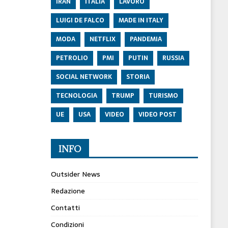
IRAN
ITALIA
LAVORO
LUIGI DE FALCO
MADE IN ITALY
MODA
NETFLIX
PANDEMIA
PETROLIO
PMI
PUTIN
RUSSIA
SOCIAL NETWORK
STORIA
TECNOLOGIA
TRUMP
TURISMO
UE
USA
VIDEO
VIDEO POST
INFO
Outsider News
Redazione
Contatti
Condizioni