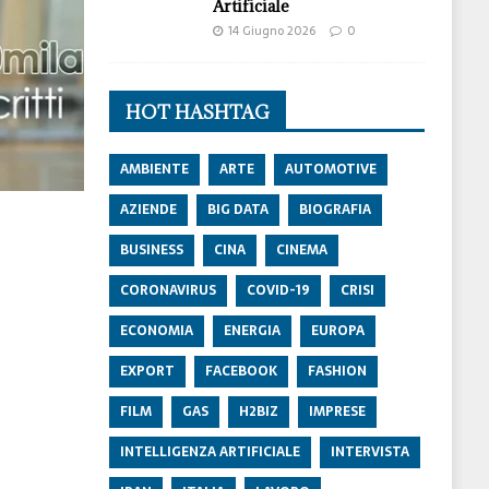
Artificiale
14 Giugno 2026
0
HOT HASHTAG
AMBIENTE
ARTE
AUTOMOTIVE
AZIENDE
BIG DATA
BIOGRAFIA
BUSINESS
CINA
CINEMA
CORONAVIRUS
COVID-19
CRISI
ECONOMIA
ENERGIA
EUROPA
EXPORT
FACEBOOK
FASHION
FILM
GAS
H2BIZ
IMPRESE
INTELLIGENZA ARTIFICIALE
INTERVISTA