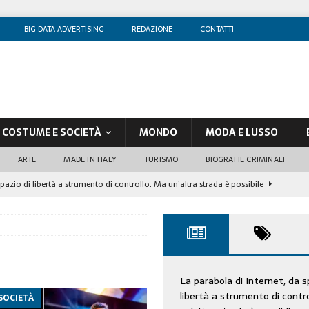
BIG DATA ADVERTISING
REDAZIONE
CONTATTI
COSTUME E SOCIETÀ
MONDO
MODA E LUSSO
ARTE
MADE IN ITALY
TURISMO
BIOGRAFIE CRIMINALI
spazio di libertà a strumento di controllo. Ma un’altra strada è possibile
olontè, un attore al di sopra di ogni sospetto
CINEMA
di sostegno
COSTUME/SOCIETÀ
tà aziendale è in crescita, per prevenirla bisogna cogliere i segnali deboli”
La parabola di Internet, da s
libertà a strumento di contr
SOCIETÀ