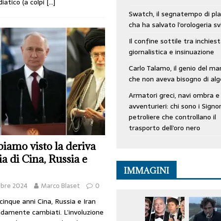
iatico (a colpi
[…]
Swatch, il segnatempo di pla
cha ha salvato l’orologeria sv
Il confine sottile tra inchies
giornalistica e insinuazione
Carlo Talamo, il genio del ma
che non aveva bisogno di alg
Armatori greci, navi ombra e
avventurieri: chi sono i Signor
petroliere che controllano il
trasporto dell’oro nero
iamo visto la deriva
ria di Cina, Russia e
IMMAGINI
mbre 2024
Marco Blaset
0
 cinque anni Cina, Russia e Iran
damente cambiati. L’involuzione