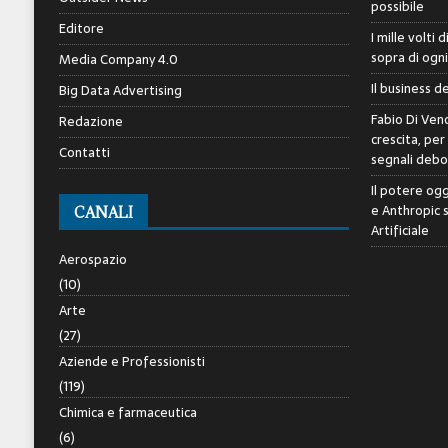
possibile
Editore
I mille volti 
sopra di ogn
Media Company 4.0
Il business d
Big Data Advertising
Fabio Di Veno
Redazione
crescita, per
Contatti
segnali debol
Il potere ogg
e Anthropic 
CANALI
Artificiale
Aerospazio
(10)
Arte
(27)
Aziende e Professionisti
(119)
Chimica e farmaceutica
(6)