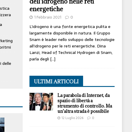
dell’idrogeno nelle reti
energetiche
stica
izzera
1 Febbraio 2021
0
ta
L’idrogeno è una fonte energetica pulita e
largamente disponibile in natura. Il Gruppo
Snam è leader nello sviluppo delle tecnologie
rketing
all’idrogeno per le reti energetiche. Dina
oritmi
Lanzi, Head of Technical Hydrogen di Snam,
parla degli
[…]
i delle
ULTIMI ARTICOLI
La parabola di Internet, da
spazio di libertà a
strumento di controllo. Ma
un’altra strada è possibile
12 Luglio 2026
0