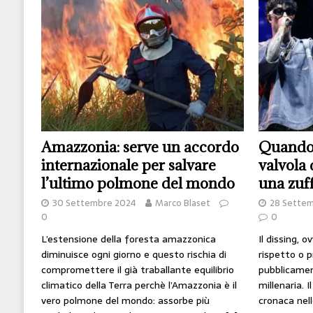
[ 14 Giugno 2026 ]
Il potere oggi è nel codice
HI-TECH
[ 7 Febbraio 2020 ]
Nato con l’Austria-Ungheria
viveva nel futuro
ARTE
Amazzonia: serve un accordo
Quando 
internazionale per salvare
valvola 
l’ultimo polmone del mondo
una zuf
30 Settembre 2024
Marco Blaset
28 Sette
0
0
L’estensione della foresta amazzonica
Il dissing, 
diminuisce ogni giorno e questo rischia di
rispetto o p
compromettere il già traballante equilibrio
pubblicamen
climatico della Terra perchè l’Amazzonia è il
millenaria. I
vero polmone del mondo: assorbe più
cronaca nel