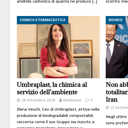
anidride carbonica di quanta ne produce
[…]
scontro med
CHIMICA E FARMACEUTICA
MONDO
Umbraplast, la chimica al
Non abb
servizio dell’ambiente
totalita
Iran
28 Settembre 2024
Redazione
0
23 Sette
Elena Veschi, Ceo di Umbraplast, attiva nella
produzione di biodegradabili compostabili,
Negli ultimi
racconta come il suo Gruppo sia riuscito a
sono profon