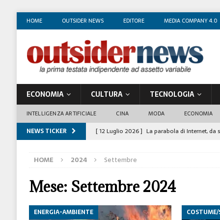
HOME
OUTSIDER NEWS
EDITORE
MEDIA COMPANY 4.0
ECONOMIA
CULTURA
TECNOLOGIA
INTELLIGENZA ARTIFICIALE
CINA
MODA
ECONOMIA
NEWS TICKER
[ 12 Luglio 2026 ]
La parabola di Internet, da 
COSTUME/SOCIETÀ
HOME
2024
Settembre
[ 4 Luglio 2026 ]
I mille volti di Gian Maria V
[ 1 Luglio 2026 ]
Il business degli insegnanti 
Mese:
Settembre 2024
[ 29 Giugno 2026 ]
Fabio Di Venosa: “L’infedel
ENERGIA-AMBIENTE
COSTUME/
ECONOMIA