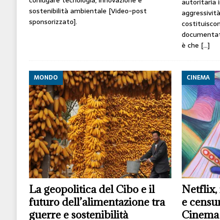
coniugare tecnologia, innovazione e
autoritaria 
sostenibilità ambientale [Video-post
aggressivit
sponsorizzato].
costituisco
documentata
è che
[…]
MONDO
CINEMA
La geopolitica del Cibo e il
Netflix,
futuro dell’alimentazione tra
e censur
guerre e sostenibilità
Cinema 