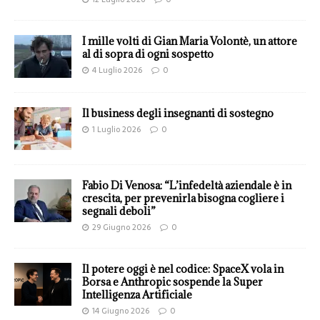
I mille volti di Gian Maria Volontè, un attore
al di sopra di ogni sospetto
4 Luglio 2026
0
Il business degli insegnanti di sostegno
1 Luglio 2026
0
Fabio Di Venosa: “L’infedeltà aziendale è in
crescita, per prevenirla bisogna cogliere i
segnali deboli”
29 Giugno 2026
0
Il potere oggi è nel codice: SpaceX vola in
Borsa e Anthropic sospende la Super
Intelligenza Artificiale
14 Giugno 2026
0