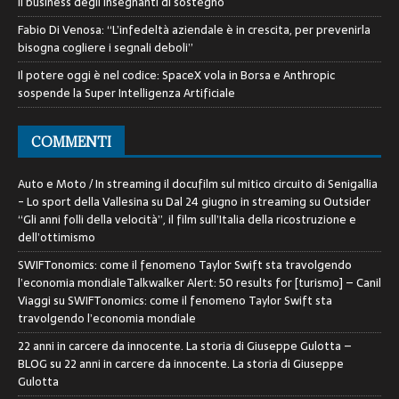
Il business degli insegnanti di sostegno
Fabio Di Venosa: “L’infedeltà aziendale è in crescita, per prevenirla
bisogna cogliere i segnali deboli”
Il potere oggi è nel codice: SpaceX vola in Borsa e Anthropic
sospende la Super Intelligenza Artificiale
COMMENTI
Auto e Moto / In streaming il docufilm sul mitico circuito di Senigallia
- Lo sport della Vallesina
su
Dal 24 giugno in streaming su Outsider
“Gli anni folli della velocità”, il film sull’Italia della ricostruzione e
dell’ottimismo
SWIFTonomics: come il fenomeno Taylor Swift sta travolgendo
l’economia mondialeTalkwalker Alert: 50 results for [turismo] – Canil
Viaggi
su
SWIFTonomics: come il fenomeno Taylor Swift sta
travolgendo l’economia mondiale
22 anni in carcere da innocente. La storia di Giuseppe Gulotta –
BLOG
su
22 anni in carcere da innocente. La storia di Giuseppe
Gulotta