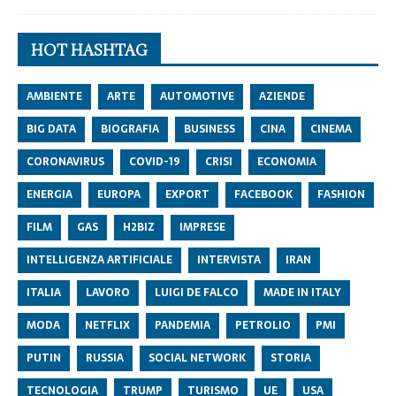
HOT HASHTAG
AMBIENTE
ARTE
AUTOMOTIVE
AZIENDE
BIG DATA
BIOGRAFIA
BUSINESS
CINA
CINEMA
CORONAVIRUS
COVID-19
CRISI
ECONOMIA
ENERGIA
EUROPA
EXPORT
FACEBOOK
FASHION
FILM
GAS
H2BIZ
IMPRESE
INTELLIGENZA ARTIFICIALE
INTERVISTA
IRAN
ITALIA
LAVORO
LUIGI DE FALCO
MADE IN ITALY
MODA
NETFLIX
PANDEMIA
PETROLIO
PMI
PUTIN
RUSSIA
SOCIAL NETWORK
STORIA
TECNOLOGIA
TRUMP
TURISMO
UE
USA