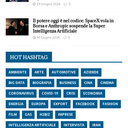
29 Giugno 2026
0
Il potere oggi è nel codice: SpaceX vola in
Borsa e Anthropic sospende la Super
Intelligenza Artificiale
14 Giugno 2026
0
HOT HASHTAG
AMBIENTE
ARTE
AUTOMOTIVE
AZIENDE
BIG DATA
BIOGRAFIA
BUSINESS
CINA
CINEMA
CORONAVIRUS
COVID-19
CRISI
ECONOMIA
ENERGIA
EUROPA
EXPORT
FACEBOOK
FASHION
FILM
GAS
H2BIZ
IMPRESE
INTELLIGENZA ARTIFICIALE
INTERVISTA
IRAN