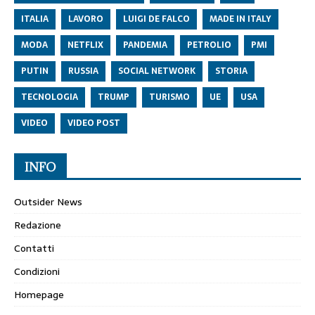
ITALIA
LAVORO
LUIGI DE FALCO
MADE IN ITALY
MODA
NETFLIX
PANDEMIA
PETROLIO
PMI
PUTIN
RUSSIA
SOCIAL NETWORK
STORIA
TECNOLOGIA
TRUMP
TURISMO
UE
USA
VIDEO
VIDEO POST
INFO
Outsider News
Redazione
Contatti
Condizioni
Homepage