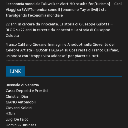
l’economia mondialeTalkwalker Alert: 50 results for [turismo] – Canil
Viaggi
su
SWIFTonomics: come il fenomeno Taylor Swift sta
travolgendo l’economia mondiale
22 anni in carcere da innocente. La storia di Giuseppe Gulotta –
BLOG
su
22 anni in carcere da innocente. La storia di Giuseppe
Gulotta
Franco Califano Giovane: Immagini e Aneddoti sulla Gioventù del
Celebre Artista - GOSSIP ITALIA24
su
Cosa resta di Franco Califano,
un poeta con “troppa vita addosso” per piacere a tutti
LINK
Biennale di Venezia
Cassa Depositi e Prestiti
Christian Dior
GIANO Automobili
Giovanni Soldini
H2biz
Luigi De Falco
Uomini & Business