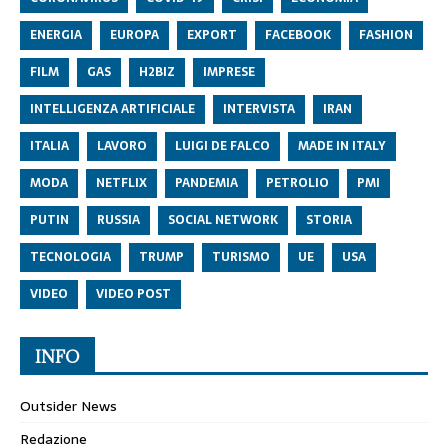
ENERGIA
EUROPA
EXPORT
FACEBOOK
FASHION
FILM
GAS
H2BIZ
IMPRESE
INTELLIGENZA ARTIFICIALE
INTERVISTA
IRAN
ITALIA
LAVORO
LUIGI DE FALCO
MADE IN ITALY
MODA
NETFLIX
PANDEMIA
PETROLIO
PMI
PUTIN
RUSSIA
SOCIAL NETWORK
STORIA
TECNOLOGIA
TRUMP
TURISMO
UE
USA
VIDEO
VIDEO POST
INFO
Outsider News
Redazione