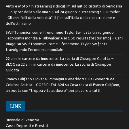
Auto e Moto / In streaming il docufilm sul mitico circuito di Senigallia
- Lo sport della Vallesina
su
Dal 24 giugno in streaming su Outsider
“Gli anni folli della velocità”, il film sull’Italia della ricostruzione e
dell’ottimismo
SWIFTonomics: come il fenomeno Taylor Swift sta travolgendo
l’economia mondialeTalkwalker Alert: 50 results for [turismo] – Canil
Viaggi
su
SWIFTonomics: come il fenomeno Taylor Swift sta
travolgendo l’economia mondiale
22 anni in carcere da innocente. La storia di Giuseppe Gulotta –
BLOG
su
22 anni in carcere da innocente. La storia di Giuseppe
Gulotta
Franco Califano Giovane: Immagini e Aneddoti sulla Gioventù del
Celebre Artista - GOSSIP ITALIA24
su
Cosa resta di Franco Califano,
un poeta con “troppa vita addosso” per piacere a tutti
LINK
Biennale di Venezia
Cassa Depositi e Prestiti