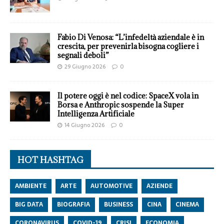
Fabio Di Venosa: “L’infedeltà aziendale è in
crescita, per prevenirla bisogna cogliere i
segnali deboli”
29 Giugno 2026
0
Il potere oggi è nel codice: SpaceX vola in
Borsa e Anthropic sospende la Super
Intelligenza Artificiale
14 Giugno 2026
0
HOT HASHTAG
AMBIENTE
ARTE
AUTOMOTIVE
AZIENDE
BIG DATA
BIOGRAFIA
BUSINESS
CINA
CINEMA
CORONAVIRUS
COVID-19
CRISI
ECONOMIA