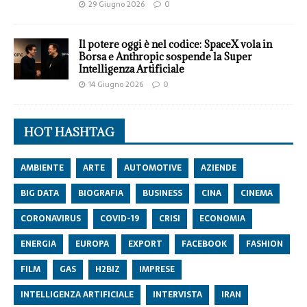
29 Giugno 2026
0
Il potere oggi è nel codice: SpaceX vola in
Borsa e Anthropic sospende la Super
Intelligenza Artificiale
14 Giugno 2026
0
HOT HASHTAG
AMBIENTE
ARTE
AUTOMOTIVE
AZIENDE
BIG DATA
BIOGRAFIA
BUSINESS
CINA
CINEMA
CORONAVIRUS
COVID-19
CRISI
ECONOMIA
ENERGIA
EUROPA
EXPORT
FACEBOOK
FASHION
FILM
GAS
H2BIZ
IMPRESE
INTELLIGENZA ARTIFICIALE
INTERVISTA
IRAN