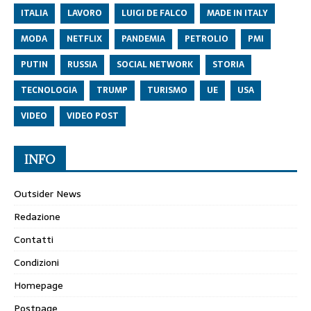
ITALIA
LAVORO
LUIGI DE FALCO
MADE IN ITALY
MODA
NETFLIX
PANDEMIA
PETROLIO
PMI
PUTIN
RUSSIA
SOCIAL NETWORK
STORIA
TECNOLOGIA
TRUMP
TURISMO
UE
USA
VIDEO
VIDEO POST
INFO
Outsider News
Redazione
Contatti
Condizioni
Homepage
Postpage