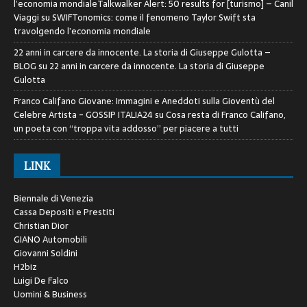
l’economia mondialeTalkwalker Alert: 50 results for [turismo] – Canil
Viaggi
su
SWIFTonomics: come il fenomeno Taylor Swift sta
travolgendo l’economia mondiale
22 anni in carcere da innocente. La storia di Giuseppe Gulotta –
BLOG
su
22 anni in carcere da innocente. La storia di Giuseppe
Gulotta
Franco Califano Giovane: Immagini e Aneddoti sulla Gioventù del
Celebre Artista - GOSSIP ITALIA24
su
Cosa resta di Franco Califano,
un poeta con “troppa vita addosso” per piacere a tutti
LINK
Biennale di Venezia
Cassa Depositi e Prestiti
Christian Dior
GIANO Automobili
Giovanni Soldini
H2biz
Luigi De Falco
Uomini & Business