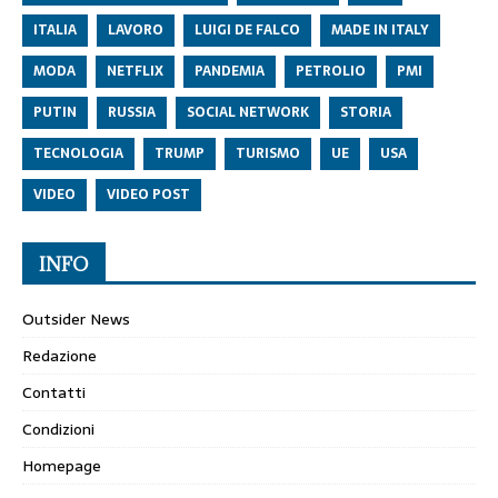
ITALIA
LAVORO
LUIGI DE FALCO
MADE IN ITALY
MODA
NETFLIX
PANDEMIA
PETROLIO
PMI
PUTIN
RUSSIA
SOCIAL NETWORK
STORIA
TECNOLOGIA
TRUMP
TURISMO
UE
USA
VIDEO
VIDEO POST
INFO
Outsider News
Redazione
Contatti
Condizioni
Homepage