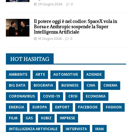
29 Giugno 2026
0
Il potere oggi è nel codice: SpaceX vola in
Borsa e Anthropic sospende la Super
Intelligenza Artificiale
14 Giugno 2026
0
HOT HASHTAG
AMBIENTE
ARTE
AUTOMOTIVE
AZIENDE
BIG DATA
BIOGRAFIA
BUSINESS
CINA
CINEMA
CORONAVIRUS
COVID-19
CRISI
ECONOMIA
ENERGIA
EUROPA
EXPORT
FACEBOOK
FASHION
FILM
GAS
H2BIZ
IMPRESE
INTELLIGENZA ARTIFICIALE
INTERVISTA
IRAN