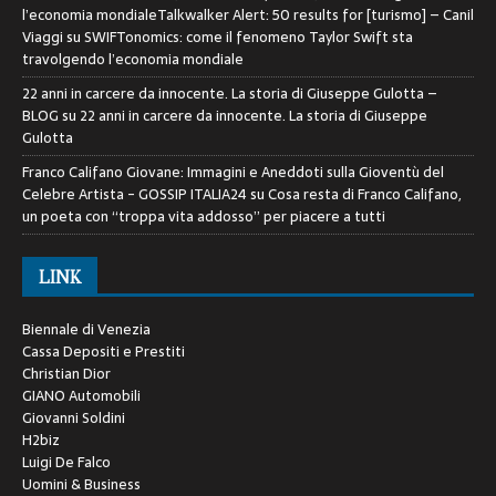
l’economia mondialeTalkwalker Alert: 50 results for [turismo] – Canil
Viaggi
su
SWIFTonomics: come il fenomeno Taylor Swift sta
travolgendo l’economia mondiale
22 anni in carcere da innocente. La storia di Giuseppe Gulotta –
BLOG
su
22 anni in carcere da innocente. La storia di Giuseppe
Gulotta
Franco Califano Giovane: Immagini e Aneddoti sulla Gioventù del
Celebre Artista - GOSSIP ITALIA24
su
Cosa resta di Franco Califano,
un poeta con “troppa vita addosso” per piacere a tutti
LINK
Biennale di Venezia
Cassa Depositi e Prestiti
Christian Dior
GIANO Automobili
Giovanni Soldini
H2biz
Luigi De Falco
Uomini & Business