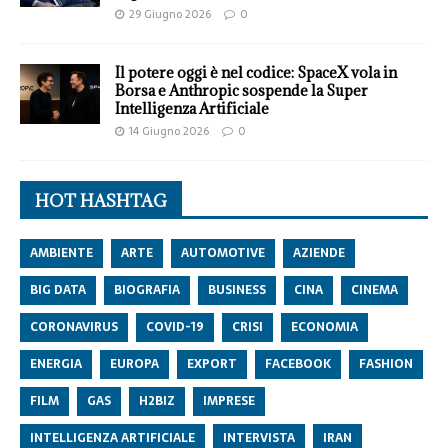
29 Giugno 2026
0
Il potere oggi è nel codice: SpaceX vola in
Borsa e Anthropic sospende la Super
Intelligenza Artificiale
14 Giugno 2026
0
HOT HASHTAG
AMBIENTE
ARTE
AUTOMOTIVE
AZIENDE
BIG DATA
BIOGRAFIA
BUSINESS
CINA
CINEMA
CORONAVIRUS
COVID-19
CRISI
ECONOMIA
ENERGIA
EUROPA
EXPORT
FACEBOOK
FASHION
FILM
GAS
H2BIZ
IMPRESE
INTELLIGENZA ARTIFICIALE
INTERVISTA
IRAN