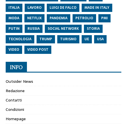
ITALIA
LAVORO
LUIGI DE FALCO
MADE IN ITALY
MODA
NETFLIX
PANDEMIA
PETROLIO
PMI
PUTIN
RUSSIA
SOCIAL NETWORK
STORIA
TECNOLOGIA
TRUMP
TURISMO
UE
USA
VIDEO
VIDEO POST
INFO
Outsider News
Redazione
Contatti
Condizioni
Homepage