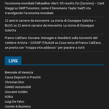
l’economia mondialeTalkwalker Alert: 50 results for [turismo] – Canil
Viaggi
su
SWIFTonomics: come il fenomeno Taylor Swift sta
travolgendo l’economia mondiale
22 anni in carcere da innocente. La storia di Giuseppe Gulotta –
BLOG
su
22 anni in carcere da innocente. La storia di Giuseppe
Gulotta
Franco Califano Giovane: Immagini e Aneddoti sulla Gioventù del
Celebre Artista - GOSSIP ITALIA24
su
Cosa resta di Franco Califano,
un poeta con “troppa vita addosso” per piacere a tutti
LINK
Biennale di Venezia
Cassa Depositi e Prestiti
Christian Dior
GIANO Automobili
Giovanni Soldini
H2biz
Luigi De Falco
Uomini & Business