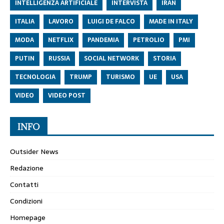
INTELLIGENZA ARTIFICIALE
INTERVISTA
IRAN
ITALIA
LAVORO
LUIGI DE FALCO
MADE IN ITALY
MODA
NETFLIX
PANDEMIA
PETROLIO
PMI
PUTIN
RUSSIA
SOCIAL NETWORK
STORIA
TECNOLOGIA
TRUMP
TURISMO
UE
USA
VIDEO
VIDEO POST
INFO
Outsider News
Redazione
Contatti
Condizioni
Homepage