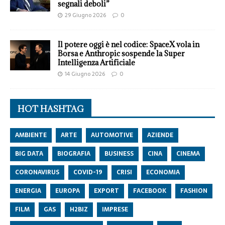
segnali deboli”
29 Giugno 2026
0
Il potere oggi è nel codice: SpaceX vola in
Borsa e Anthropic sospende la Super
Intelligenza Artificiale
14 Giugno 2026
0
HOT HASHTAG
AMBIENTE
ARTE
AUTOMOTIVE
AZIENDE
BIG DATA
BIOGRAFIA
BUSINESS
CINA
CINEMA
CORONAVIRUS
COVID-19
CRISI
ECONOMIA
ENERGIA
EUROPA
EXPORT
FACEBOOK
FASHION
FILM
GAS
H2BIZ
IMPRESE