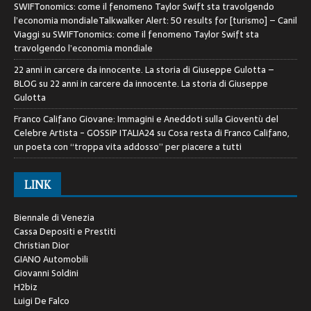
SWIFTonomics: come il fenomeno Taylor Swift sta travolgendo
l’economia mondialeTalkwalker Alert: 50 results for [turismo] – Canil
Viaggi
su
SWIFTonomics: come il fenomeno Taylor Swift sta
travolgendo l’economia mondiale
22 anni in carcere da innocente. La storia di Giuseppe Gulotta –
BLOG
su
22 anni in carcere da innocente. La storia di Giuseppe
Gulotta
Franco Califano Giovane: Immagini e Aneddoti sulla Gioventù del
Celebre Artista - GOSSIP ITALIA24
su
Cosa resta di Franco Califano,
un poeta con “troppa vita addosso” per piacere a tutti
LINK
Biennale di Venezia
Cassa Depositi e Prestiti
Christian Dior
GIANO Automobili
Giovanni Soldini
H2biz
Luigi De Falco