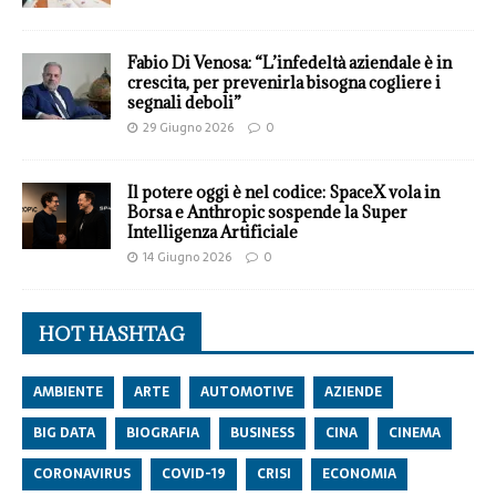
Fabio Di Venosa: “L’infedeltà aziendale è in
crescita, per prevenirla bisogna cogliere i
segnali deboli”
29 Giugno 2026
0
Il potere oggi è nel codice: SpaceX vola in
Borsa e Anthropic sospende la Super
Intelligenza Artificiale
14 Giugno 2026
0
HOT HASHTAG
AMBIENTE
ARTE
AUTOMOTIVE
AZIENDE
BIG DATA
BIOGRAFIA
BUSINESS
CINA
CINEMA
CORONAVIRUS
COVID-19
CRISI
ECONOMIA