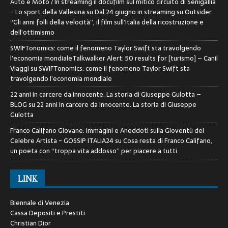
Auto e Moto / In streaming il docufilm sul mitico circuito di Senigallia
- Lo sport della Vallesina
su
Dal 24 giugno in streaming su Outsider
“Gli anni folli della velocità”, il film sull’Italia della ricostruzione e
dell’ottimismo
SWIFTonomics: come il fenomeno Taylor Swift sta travolgendo
l’economia mondialeTalkwalker Alert: 50 results for [turismo] – Canil
Viaggi
su
SWIFTonomics: come il fenomeno Taylor Swift sta
travolgendo l’economia mondiale
22 anni in carcere da innocente. La storia di Giuseppe Gulotta –
BLOG
su
22 anni in carcere da innocente. La storia di Giuseppe
Gulotta
Franco Califano Giovane: Immagini e Aneddoti sulla Gioventù del
Celebre Artista - GOSSIP ITALIA24
su
Cosa resta di Franco Califano,
un poeta con “troppa vita addosso” per piacere a tutti
LINK
Biennale di Venezia
Cassa Depositi e Prestiti
Christian Dior