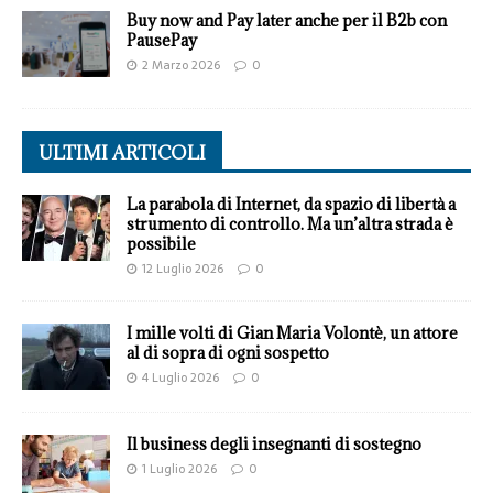
Buy now and Pay later anche per il B2b con
PausePay
2 Marzo 2026
0
ULTIMI ARTICOLI
La parabola di Internet, da spazio di libertà a
strumento di controllo. Ma un’altra strada è
possibile
12 Luglio 2026
0
I mille volti di Gian Maria Volontè, un attore
al di sopra di ogni sospetto
4 Luglio 2026
0
Il business degli insegnanti di sostegno
1 Luglio 2026
0