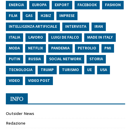
ENERGIA
EUROPA
EXPORT
FACEBOOK
FASHION
FILM
GAS
H2BIZ
IMPRESE
INTELLIGENZA ARTIFICIALE
INTERVISTA
IRAN
ITALIA
LAVORO
LUIGI DE FALCO
MADE IN ITALY
MODA
NETFLIX
PANDEMIA
PETROLIO
PMI
PUTIN
RUSSIA
SOCIAL NETWORK
STORIA
TECNOLOGIA
TRUMP
TURISMO
UE
USA
VIDEO
VIDEO POST
INFO
Outsider News
Redazione