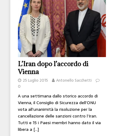
[ 14 Giugno 2026 ]
Il potere oggi è nel codice
HI-TECH
[ 7 Febbraio 2020 ]
Nato con l’Austria-Ungheria
viveva nel futuro
ARTE
L’Iran dopo l’accordo di
Vienna
25 Luglio 2015
Antonello Sacchetti
0
A una settimana dallo storico accordo di
Vienna, il Consiglio di Sicurezza dell’ONU
vota all’unanimità la risoluzione per la
cancellazione delle sanzioni contro l’Iran.
Tutti e 15 i Paesi membri hanno dato il via
libera a
[…]