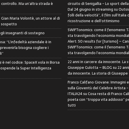
controllo. Ma un’altra strada è
circuito di Senigallia - Lo sport della
Dal 24 giugno in streaming su Outsid
folli della velocità”, il film sull’Italia 
di Gian Maria Volontè, un attore al di
ricostruzione e dell’ottimismo
i sospetto
SWIFTonomics: come il fenomeno Ta
egli insegnanti di sostegno
sta travolgendo l’economia mondia
Alert: 50 results for [turismo] – Can
sa: “L’infedeltà aziendale è in
SWIFTonomics: come il fenomeno Ta
 prevenirla bisogna cogliere i
sta travolgendo l’economia mondia
i”
22 anni in carcere da innocente. La s
i è nel codice: SpaceX vola in Borsa
Giuseppe Gulotta – BLOG
su
22 anni
sospende la Super Intelligenza
da innocente. La storia di Giuseppe
Franco Califano Giovane: Immagini 
sulla Gioventù del Celebre Artista 
ITALIA24
su
Cosa resta di Franco Cal
poeta con “troppa vita addosso” pe
tutti