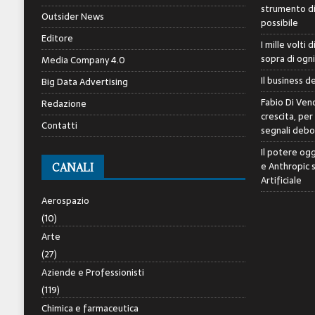
strumento di 
Outsider News
possibile
Editore
I mille volti 
sopra di ogn
Media Company 4.0
Il business d
Big Data Advertising
Fabio Di Veno
Redazione
crescita, per
Contatti
segnali debol
Il potere ogg
e Anthropic 
CANALI
Artificiale
Aerospazio
(10)
Arte
(27)
Aziende e Professionisti
(119)
Chimica e farmaceutica