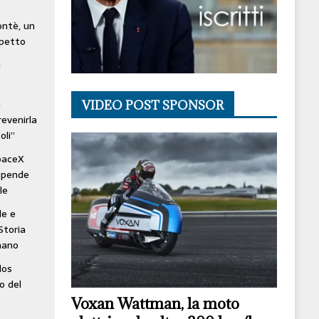
lontè, un
spetto
i
à
VIDEO POST SPONSOR
revenirla
oli”
SpaceX
ospende
le
le e
Storia
mano
los
o del
Voxan Wattman, la moto