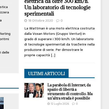
elettrica da oltre 300 km/h.
Un laboratorio di tecnologie
stica
izzera
sperimentali
ta
18 Ottobre 2020
0
La Wattman è una moto elettrica costruita
dalla Voxan Motors (Gruppo Venturi) in
rketing
grado di superare i 300 km/h. Un laboratorio
oritmi
di tecnologie sperimentali da trasferire nella
produzione di serie. Per dimostrare le
i delle
proprie capacità
[…]
ULTIMI ARTICOLI
La parabola di Internet, da
spazio di libertà a
strumento di controllo. Ma
un’altra strada è possibile
12 Luglio 2026
0