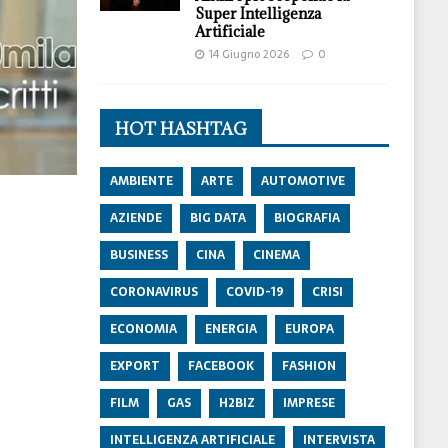
Super Intelligenza
Artificiale
14 Giugno 2026
0
HOT HASHTAG
AMBIENTE
ARTE
AUTOMOTIVE
AZIENDE
BIG DATA
BIOGRAFIA
BUSINESS
CINA
CINEMA
CORONAVIRUS
COVID-19
CRISI
ECONOMIA
ENERGIA
EUROPA
EXPORT
FACEBOOK
FASHION
FILM
GAS
H2BIZ
IMPRESE
INTELLIGENZA ARTIFICIALE
INTERVISTA