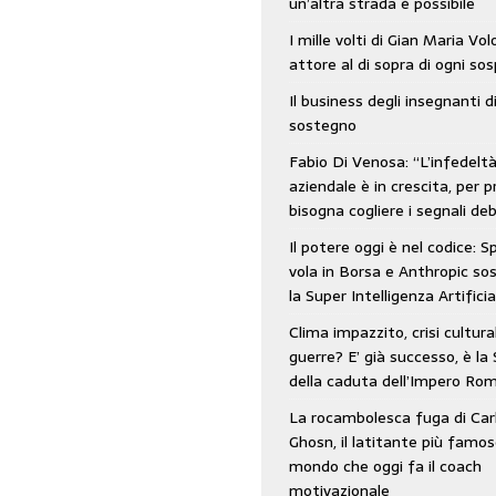
un’altra strada è possibile
: SpaceX vola in Borsa e Anthropic sospende la Super Intelligenza Artificiale
I mille volti di Gian Maria Vo
attore al di sopra di ogni so
Il business degli insegnanti d
 e morto nell’era digitale. Il tempo si era dimenticato di Gillo Dorfles e lui
sostegno
Fabio Di Venosa: “L’infedelt
aziendale è in crescita, per p
bisogna cogliere i segnali deb
Il potere oggi è nel codice: 
vola in Borsa e Anthropic s
la Super Intelligenza Artificia
Clima impazzito, crisi cultura
guerre? E’ già successo, è la 
della caduta dell’Impero Ro
La rocambolesca fuga di Car
Ghosn, il latitante più famos
mondo che oggi fa il coach
motivazionale