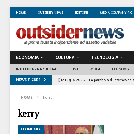
HOME
OUTSIDER NEWS
EDITORE
MEDIA COMPANY 4.0
ECONOMIA
CULTURA
TECNOLOGIA
INTELLIGENZA ARTIFICIALE
CINA
MODA
ECONOMIA
NEWS TICKER
[ 12 Luglio 2026 ]
La parabola di Internet, da 
COSTUME/SOCIETÀ
HOME
kerry
[ 4 Luglio 2026 ]
I mille volti di Gian Maria V
[ 1 Luglio 2026 ]
Il business degli insegnanti 
kerry
[ 29 Giugno 2026 ]
Fabio Di Venosa: “L’infedel
ECONOMIA
ECONOMIA