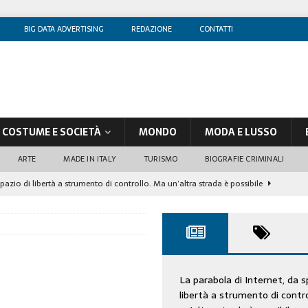
BIG DATA ADVERTISING
REDAZIONE
CONTATTI
COSTUME E SOCIETÀ
MONDO
MODA E LUSSO
ARTE
MADE IN ITALY
TURISMO
BIOGRAFIE CRIMINALI
spazio di libertà a strumento di controllo. Ma un’altra strada è possibile
olontè, un attore al di sopra di ogni sospetto
CINEMA
di sostegno
COSTUME/SOCIETÀ
tà aziendale è in crescita, per prevenirla bisogna cogliere i segnali deboli”
La parabola di Internet, da s
libertà a strumento di contr