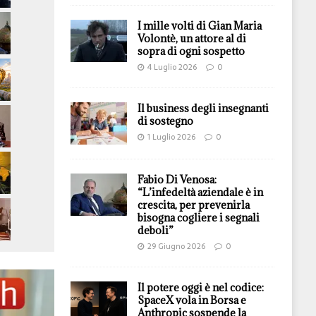
I mille volti di Gian Maria
Volontè, un attore al di
sopra di ogni sospetto
4 Luglio 2026
0
Il business degli insegnanti
di sostegno
1 Luglio 2026
0
Fabio Di Venosa:
“L’infedeltà aziendale è in
crescita, per prevenirla
bisogna cogliere i segnali
deboli”
29 Giugno 2026
0
Il potere oggi è nel codice:
SpaceX vola in Borsa e
Anthropic sospende la