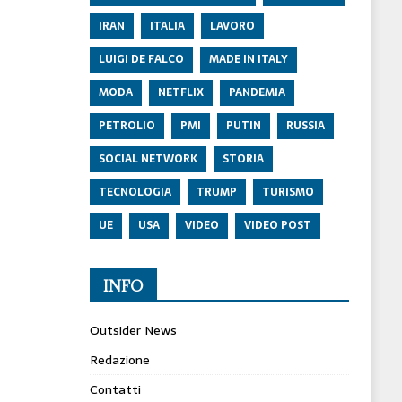
IRAN
ITALIA
LAVORO
LUIGI DE FALCO
MADE IN ITALY
MODA
NETFLIX
PANDEMIA
PETROLIO
PMI
PUTIN
RUSSIA
SOCIAL NETWORK
STORIA
TECNOLOGIA
TRUMP
TURISMO
UE
USA
VIDEO
VIDEO POST
INFO
Outsider News
Redazione
Contatti