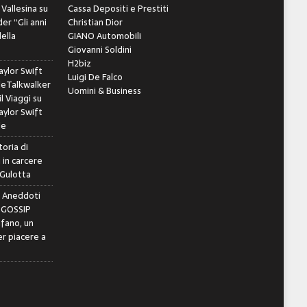
 Vallesina
su
Cassa Depositi e Prestiti
er “Gli anni
Christian Dior
della
GIANO Automobili
Giovanni Soldini
H2biz
ylor Swift
Luigi De Falco
leTalkwalker
Uomini & Business
il Viaggi
su
ylor Swift
le
toria di
 in carcere
 Gulotta
e Aneddoti
- GOSSIP
ifano, un
r piacere a