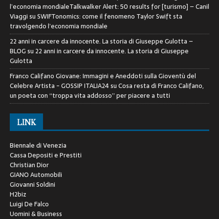
l’economia mondialeTalkwalker Alert: 50 results for [turismo] – Canil
Viaggi
su
SWIFTonomics: come il fenomeno Taylor Swift sta
travolgendo l’economia mondiale
22 anni in carcere da innocente. La storia di Giuseppe Gulotta –
BLOG
su
22 anni in carcere da innocente. La storia di Giuseppe
Gulotta
Franco Califano Giovane: Immagini e Aneddoti sulla Gioventù del
Celebre Artista - GOSSIP ITALIA24
su
Cosa resta di Franco Califano,
un poeta con “troppa vita addosso” per piacere a tutti
LINK
Biennale di Venezia
Cassa Depositi e Prestiti
Christian Dior
GIANO Automobili
Giovanni Soldini
H2biz
Luigi De Falco
Uomini & Business