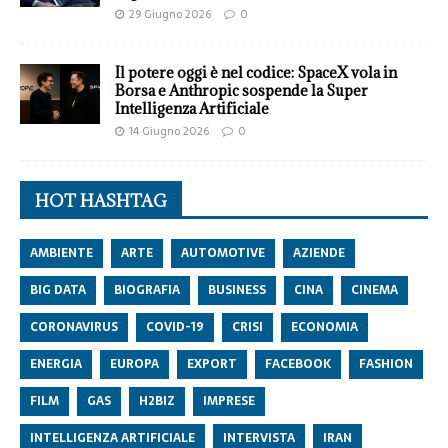
29 Giugno 2026
0
Il potere oggi è nel codice: SpaceX vola in
Borsa e Anthropic sospende la Super
Intelligenza Artificiale
14 Giugno 2026
0
HOT HASHTAG
AMBIENTE
ARTE
AUTOMOTIVE
AZIENDE
BIG DATA
BIOGRAFIA
BUSINESS
CINA
CINEMA
CORONAVIRUS
COVID-19
CRISI
ECONOMIA
ENERGIA
EUROPA
EXPORT
FACEBOOK
FASHION
FILM
GAS
H2BIZ
IMPRESE
INTELLIGENZA ARTIFICIALE
INTERVISTA
IRAN