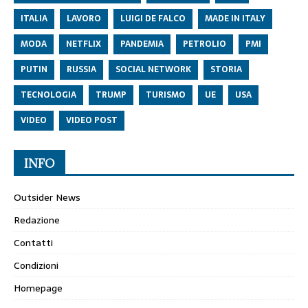
ITALIA
LAVORO
LUIGI DE FALCO
MADE IN ITALY
MODA
NETFLIX
PANDEMIA
PETROLIO
PMI
PUTIN
RUSSIA
SOCIAL NETWORK
STORIA
TECNOLOGIA
TRUMP
TURISMO
UE
USA
VIDEO
VIDEO POST
INFO
Outsider News
Redazione
Contatti
Condizioni
Homepage