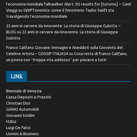
l’economia mondialeTalkwalker Alert: 50 results for [turismo] – Canil
Viaggi
su
SWIFTonomics: come il fenomeno Taylor Swift sta
travolgendo l’economia mondiale
22 anni in carcere da innocente. La storia di Giuseppe Gulotta –
BLOG
su
22 anni in carcere da innocente. La storia di Giuseppe
Gulotta
Franco Califano Giovane: Immagini e Aneddoti sulla Gioventù del
Celebre Artista - GOSSIP ITALIA24
su
Cosa resta di Franco Califano,
un poeta con “troppa vita addosso” per piacere a tutti
LINK
Biennale di Venezia
Cassa Depositi e Prestiti
Christian Dior
GIANO Automobili
Giovanni Soldini
H2biz
Luigi De Falco
Uomini & Business