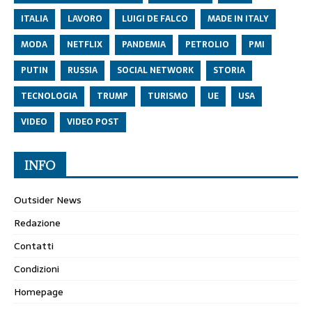
ITALIA
LAVORO
LUIGI DE FALCO
MADE IN ITALY
MODA
NETFLIX
PANDEMIA
PETROLIO
PMI
PUTIN
RUSSIA
SOCIAL NETWORK
STORIA
TECNOLOGIA
TRUMP
TURISMO
UE
USA
VIDEO
VIDEO POST
INFO
Outsider News
Redazione
Contatti
Condizioni
Homepage