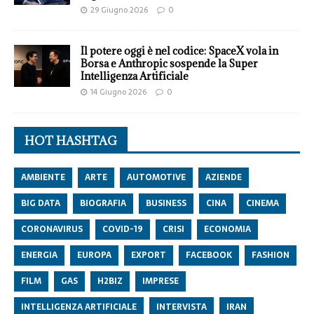
29 Giugno 2026
0
Il potere oggi è nel codice: SpaceX vola in
Borsa e Anthropic sospende la Super
Intelligenza Artificiale
14 Giugno 2026
0
HOT HASHTAG
AMBIENTE
ARTE
AUTOMOTIVE
AZIENDE
BIG DATA
BIOGRAFIA
BUSINESS
CINA
CINEMA
CORONAVIRUS
COVID-19
CRISI
ECONOMIA
ENERGIA
EUROPA
EXPORT
FACEBOOK
FASHION
FILM
GAS
H2BIZ
IMPRESE
INTELLIGENZA ARTIFICIALE
INTERVISTA
IRAN