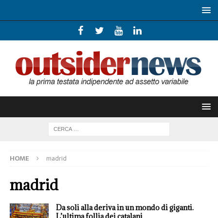
HOME
madrid
madrid
Da soli alla deriva in un mondo di giganti.
L’ultima follia dei catalani