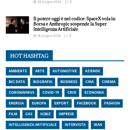
29 Giugno 2026
0
Il potere oggi è nel codice: SpaceX vola in
Borsa e Anthropic sospende la Super
Intelligenza Artificiale
14 Giugno 2026
0
HOT HASHTAG
AMBIENTE
ARTE
AUTOMOTIVE
AZIENDE
BIG DATA
BIOGRAFIA
BUSINESS
CINA
CINEMA
CORONAVIRUS
COVID-19
CRISI
ECONOMIA
ENERGIA
EUROPA
EXPORT
FACEBOOK
FASHION
FILM
GAS
H2BIZ
IMPRESE
INTELLIGENZA ARTIFICIALE
INTERVISTA
IRAN