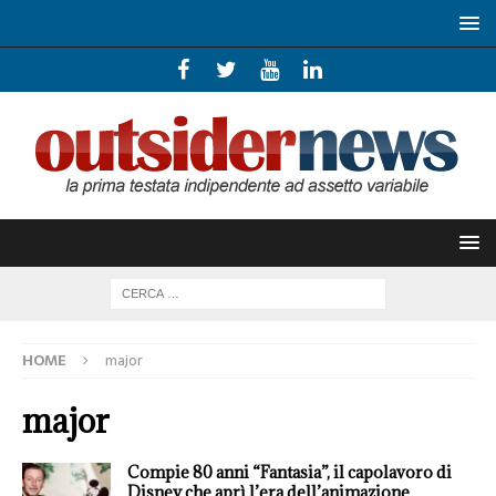
HOME
major
major
Compie 80 anni “Fantasia”, il capolavoro di
Disney che aprì l’era dell’animazione