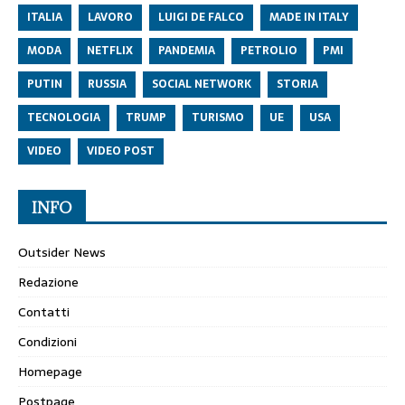
ITALIA
LAVORO
LUIGI DE FALCO
MADE IN ITALY
MODA
NETFLIX
PANDEMIA
PETROLIO
PMI
PUTIN
RUSSIA
SOCIAL NETWORK
STORIA
TECNOLOGIA
TRUMP
TURISMO
UE
USA
VIDEO
VIDEO POST
INFO
Outsider News
Redazione
Contatti
Condizioni
Homepage
Postpage