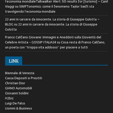
l’economia mondialeTalkwalker Alert: 50 results for [turismo] – Canil
Viaggi
su
SWIFTonomics: come il fenomeno Taylor Swift sta
travolgendo l’economia mondiale
22 anni in carcere da innocente. La storia di Giuseppe Gulotta –
BLOG
su
22 anni in carcere da innocente. La storia di Giuseppe
Gulotta
Franco Califano Giovane: Immagini e Aneddoti sulla Gioventù del
Celebre Artista - GOSSIP ITALIA24
su
Cosa resta di Franco Califano,
un poeta con “troppa vita addosso” per piacere a tutti
LINK
Biennale di Venezia
Cassa Depositi e Prestiti
Christian Dior
GIANO Automobili
Giovanni Soldini
H2biz
Luigi De Falco
Uomini & Business