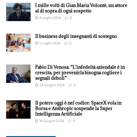
I mille volti di Gian Maria Volontè, un attore
al di sopra di ogni sospetto
4 Luglio 2026
0
Il business degli insegnanti di sostegno
1 Luglio 2026
0
Fabio Di Venosa: “L’infedeltà aziendale è in
crescita, per prevenirla bisogna cogliere i
segnali deboli”
29 Giugno 2026
0
Il potere oggi è nel codice: SpaceX vola in
Borsa e Anthropic sospende la Super
Intelligenza Artificiale
14 Giugno 2026
0