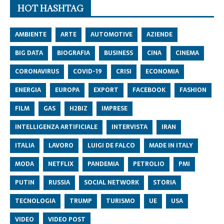
HOT HASHTAG
AMBIENTE
ARTE
AUTOMOTIVE
AZIENDE
BIG DATA
BIOGRAFIA
BUSINESS
CINA
CINEMA
CORONAVIRUS
COVID-19
CRISI
ECONOMIA
ENERGIA
EUROPA
EXPORT
FACEBOOK
FASHION
FILM
GAS
H2BIZ
IMPRESE
INTELLIGENZA ARTIFICIALE
INTERVISTA
IRAN
ITALIA
LAVORO
LUIGI DE FALCO
MADE IN ITALY
MODA
NETFLIX
PANDEMIA
PETROLIO
PMI
PUTIN
RUSSIA
SOCIAL NETWORK
STORIA
TECNOLOGIA
TRUMP
TURISMO
UE
USA
VIDEO
VIDEO POST