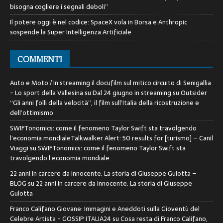
bisogna cogliere i segnali deboli”
Il potere oggi è nel codice: SpaceX vola in Borsa e Anthropic
sospende la Super Intelligenza Artificiale
COMMENTI
Auto e Moto / In streaming il docufilm sul mitico circuito di Senigallia
- Lo sport della Vallesina
su
Dal 24 giugno in streaming su Outsider
“Gli anni folli della velocità”, il film sull’Italia della ricostruzione e
dell’ottimismo
SWIFTonomics: come il fenomeno Taylor Swift sta travolgendo
l’economia mondialeTalkwalker Alert: 50 results for [turismo] – Canil
Viaggi
su
SWIFTonomics: come il fenomeno Taylor Swift sta
travolgendo l’economia mondiale
22 anni in carcere da innocente. La storia di Giuseppe Gulotta –
BLOG
su
22 anni in carcere da innocente. La storia di Giuseppe
Gulotta
Franco Califano Giovane: Immagini e Aneddoti sulla Gioventù del
Celebre Artista - GOSSIP ITALIA24
su
Cosa resta di Franco Califano,