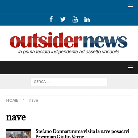
HOME
nave
nave
Stefano Donnarumma visita la nave posacavi
Prysmian Giulio Verne