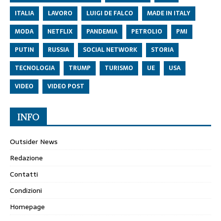
ITALIA
LAVORO
LUIGI DE FALCO
MADE IN ITALY
MODA
NETFLIX
PANDEMIA
PETROLIO
PMI
PUTIN
RUSSIA
SOCIAL NETWORK
STORIA
TECNOLOGIA
TRUMP
TURISMO
UE
USA
VIDEO
VIDEO POST
INFO
Outsider News
Redazione
Contatti
Condizioni
Homepage