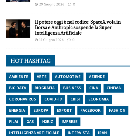
29 Giugno 2026
0
Il potere oggi è nel codice: SpaceX vola in
Borsa e Anthropic sospende la Super
Intelligenza Artificiale
14 Giugno 2026
0
HOT HASHTAG
AMBIENTE
ARTE
AUTOMOTIVE
AZIENDE
BIG DATA
BIOGRAFIA
BUSINESS
CINA
CINEMA
CORONAVIRUS
COVID-19
CRISI
ECONOMIA
ENERGIA
EUROPA
EXPORT
FACEBOOK
FASHION
FILM
GAS
H2BIZ
IMPRESE
INTELLIGENZA ARTIFICIALE
INTERVISTA
IRAN