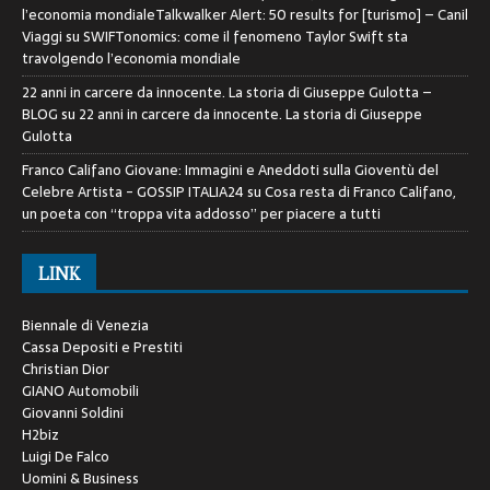
l’economia mondialeTalkwalker Alert: 50 results for [turismo] – Canil
Viaggi
su
SWIFTonomics: come il fenomeno Taylor Swift sta
travolgendo l’economia mondiale
22 anni in carcere da innocente. La storia di Giuseppe Gulotta –
BLOG
su
22 anni in carcere da innocente. La storia di Giuseppe
Gulotta
Franco Califano Giovane: Immagini e Aneddoti sulla Gioventù del
Celebre Artista - GOSSIP ITALIA24
su
Cosa resta di Franco Califano,
un poeta con “troppa vita addosso” per piacere a tutti
LINK
Biennale di Venezia
Cassa Depositi e Prestiti
Christian Dior
GIANO Automobili
Giovanni Soldini
H2biz
Luigi De Falco
Uomini & Business