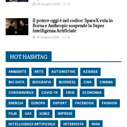
29 Giugno 2026
0
Il potere oggi è nel codice: SpaceX vola in
Borsa e Anthropic sospende la Super
Intelligenza Artificiale
14 Giugno 2026
0
HOT HASHTAG
AMBIENTE
ARTE
AUTOMOTIVE
AZIENDE
BIG DATA
BIOGRAFIA
BUSINESS
CINA
CINEMA
CORONAVIRUS
COVID-19
CRISI
ECONOMIA
ENERGIA
EUROPA
EXPORT
FACEBOOK
FASHION
FILM
GAS
H2BIZ
IMPRESE
INTELLIGENZA ARTIFICIALE
INTERVISTA
IRAN