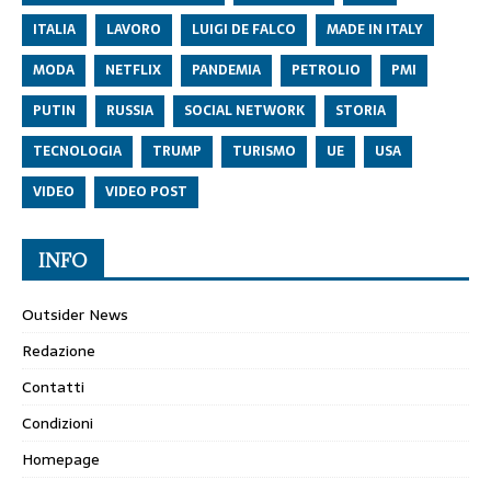
ITALIA
LAVORO
LUIGI DE FALCO
MADE IN ITALY
MODA
NETFLIX
PANDEMIA
PETROLIO
PMI
PUTIN
RUSSIA
SOCIAL NETWORK
STORIA
TECNOLOGIA
TRUMP
TURISMO
UE
USA
VIDEO
VIDEO POST
INFO
Outsider News
Redazione
Contatti
Condizioni
Homepage