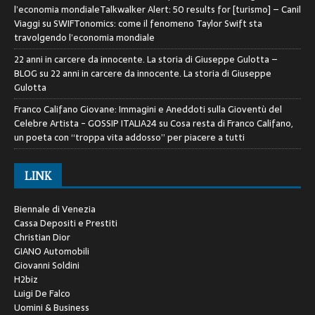
l’economia mondialeTalkwalker Alert: 50 results for [turismo] – Canil
Viaggi
su
SWIFTonomics: come il fenomeno Taylor Swift sta
travolgendo l’economia mondiale
22 anni in carcere da innocente. La storia di Giuseppe Gulotta –
BLOG
su
22 anni in carcere da innocente. La storia di Giuseppe
Gulotta
Franco Califano Giovane: Immagini e Aneddoti sulla Gioventù del
Celebre Artista - GOSSIP ITALIA24
su
Cosa resta di Franco Califano,
un poeta con “troppa vita addosso” per piacere a tutti
LINK
Biennale di Venezia
Cassa Depositi e Prestiti
Christian Dior
GIANO Automobili
Giovanni Soldini
H2biz
Luigi De Falco
Uomini & Business