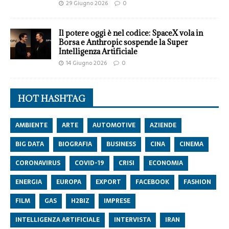
29 Giugno 2026
0
Il potere oggi è nel codice: SpaceX vola in
Borsa e Anthropic sospende la Super
Intelligenza Artificiale
14 Giugno 2026
0
HOT HASHTAG
AMBIENTE
ARTE
AUTOMOTIVE
AZIENDE
BIG DATA
BIOGRAFIA
BUSINESS
CINA
CINEMA
CORONAVIRUS
COVID-19
CRISI
ECONOMIA
ENERGIA
EUROPA
EXPORT
FACEBOOK
FASHION
FILM
GAS
H2BIZ
IMPRESE
INTELLIGENZA ARTIFICIALE
INTERVISTA
IRAN