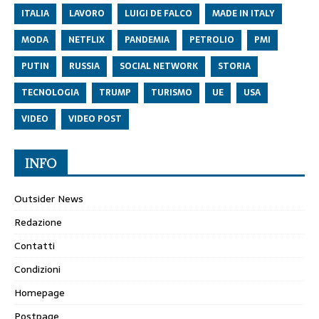
ITALIA
LAVORO
LUIGI DE FALCO
MADE IN ITALY
MODA
NETFLIX
PANDEMIA
PETROLIO
PMI
PUTIN
RUSSIA
SOCIAL NETWORK
STORIA
TECNOLOGIA
TRUMP
TURISMO
UE
USA
VIDEO
VIDEO POST
INFO
Outsider News
Redazione
Contatti
Condizioni
Homepage
Postpage