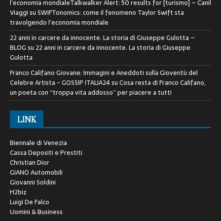
l’economia mondialeTalkwalker Alert: 50 results for [turismo] – Canil
Viaggi
su
SWIFTonomics: come il fenomeno Taylor Swift sta
travolgendo l’economia mondiale
22 anni in carcere da innocente. La storia di Giuseppe Gulotta –
BLOG
su
22 anni in carcere da innocente. La storia di Giuseppe
Gulotta
Franco Califano Giovane: Immagini e Aneddoti sulla Gioventù del
Celebre Artista - GOSSIP ITALIA24
su
Cosa resta di Franco Califano,
un poeta con “troppa vita addosso” per piacere a tutti
LINK
Biennale di Venezia
Cassa Depositi e Prestiti
Christian Dior
GIANO Automobili
Giovanni Soldini
H2biz
Luigi De Falco
Uomini & Business