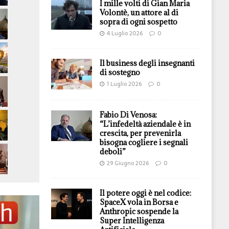
I mille volti di Gian Maria
Volontè, un attore al di
sopra di ogni sospetto
4 Luglio 2026
0
Il business degli insegnanti
di sostegno
1 Luglio 2026
0
Fabio Di Venosa:
“L’infedeltà aziendale è in
crescita, per prevenirla
bisogna cogliere i segnali
deboli”
29 Giugno 2026
0
Il potere oggi è nel codice:
SpaceX vola in Borsa e
Anthropic sospende la
Super Intelligenza