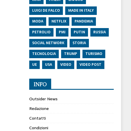
LUIGI DE FALCO
MADE IN ITALY
MODA
NETFLIX
PANDEMIA
PETROLIO
PMI
PUTIN
RUSSIA
SOCIAL NETWORK
STORIA
TECNOLOGIA
TRUMP
TURISMO
UE
USA
VIDEO
VIDEO POST
INFO
Outsider News
Redazione
Contatti
Condizioni