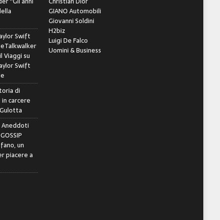
er “Gli anni
Christian Dior
della
GIANO Automobili
Giovanni Soldini
H2biz
ylor Swift
Luigi De Falco
leTalkwalker
Uomini & Business
il Viaggi
su
ylor Swift
le
toria di
 in carcere
 Gulotta
e Aneddoti
- GOSSIP
ifano, un
r piacere a