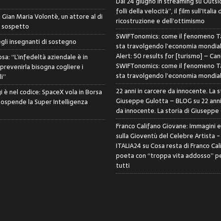
Dal 24 giugno in streaming su Outsid
folli della velocità”, il film sull’Italia 
di Gian Maria Volontè, un attore al di
ricostruzione e dell’ottimismo
i sospetto
SWIFTonomics: come il fenomeno Ta
egli insegnanti di sostegno
sta travolgendo l’economia mondia
Alert: 50 results for [turismo] – Can
sa: “L’infedeltà aziendale è in
SWIFTonomics: come il fenomeno Ta
 prevenirla bisogna cogliere i
sta travolgendo l’economia mondia
i”
22 anni in carcere da innocente. La s
i è nel codice: SpaceX vola in Borsa
Giuseppe Gulotta – BLOG
su
22 anni
sospende la Super Intelligenza
da innocente. La storia di Giuseppe
Franco Califano Giovane: Immagini 
sulla Gioventù del Celebre Artista 
ITALIA24
su
Cosa resta di Franco Cal
poeta con “troppa vita addosso” pe
tutti