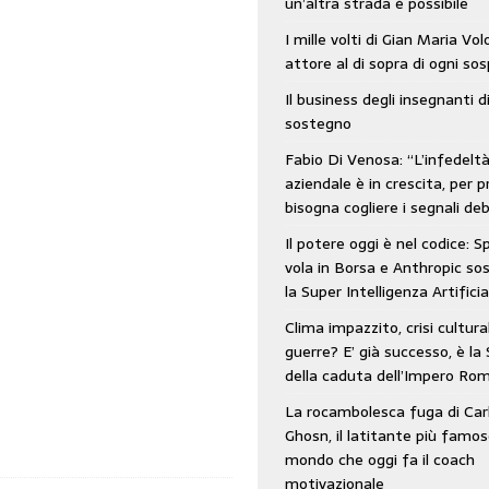
un’altra strada è possibile
: SpaceX vola in Borsa e Anthropic sospende la Super Intelligenza Artificiale
I mille volti di Gian Maria Vo
attore al di sopra di ogni so
Il business degli insegnanti d
 e morto nell’era digitale. Il tempo si era dimenticato di Gillo Dorfles e lui
sostegno
Fabio Di Venosa: “L’infedelt
aziendale è in crescita, per p
bisogna cogliere i segnali deb
Il potere oggi è nel codice: 
vola in Borsa e Anthropic s
la Super Intelligenza Artificia
Clima impazzito, crisi cultura
guerre? E’ già successo, è la 
della caduta dell’Impero Ro
La rocambolesca fuga di Car
Ghosn, il latitante più famos
mondo che oggi fa il coach
motivazionale