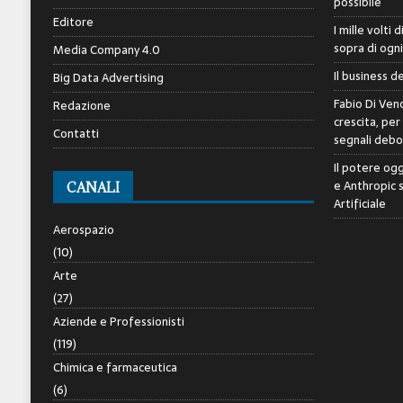
possibile
Editore
I mille volti 
sopra di ogn
Media Company 4.0
Il business d
Big Data Advertising
Fabio Di Veno
Redazione
crescita, per
Contatti
segnali debol
Il potere ogg
e Anthropic 
CANALI
Artificiale
Aerospazio
(10)
Arte
(27)
Aziende e Professionisti
(119)
Chimica e farmaceutica
(6)