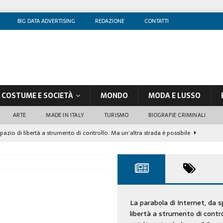
BIG DATA ADVERTISING
REDAZIONE
CONTATTI
COSTUME E SOCIETÀ
MONDO
MODA E LUSSO
ARTE
MADE IN ITALY
TURISMO
BIOGRAFIE CRIMINALI
spazio di libertà a strumento di controllo. Ma un’altra strada è possibile
olontè, un attore al di sopra di ogni sospetto
CINEMA
di sostegno
COSTUME/SOCIETÀ
tà aziendale è in crescita, per prevenirla bisogna cogliere i segnali deboli”
La parabola di Internet, da s
libertà a strumento di contr