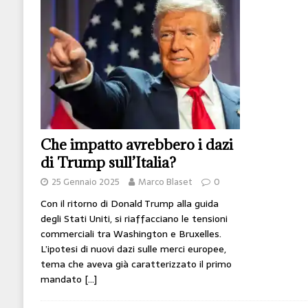
[ 14 Giugno 2026 ]
Il potere oggi è nel codice
HI-TECH
[ 7 Febbraio 2020 ]
Nato con l’Austria-Ungheria
viveva nel futuro
ARTE
Che impatto avrebbero i dazi
di Trump sull’Italia?
25 Gennaio 2025
Marco Blaset
0
Con il ritorno di Donald Trump alla guida
degli Stati Uniti, si riaffacciano le tensioni
commerciali tra Washington e Bruxelles.
L’ipotesi di nuovi dazi sulle merci europee,
tema che aveva già caratterizzato il primo
mandato
[…]