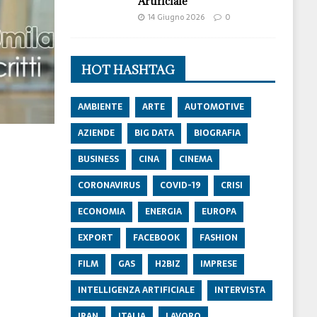
Artificiale
14 Giugno 2026
0
HOT HASHTAG
AMBIENTE
ARTE
AUTOMOTIVE
AZIENDE
BIG DATA
BIOGRAFIA
BUSINESS
CINA
CINEMA
CORONAVIRUS
COVID-19
CRISI
ECONOMIA
ENERGIA
EUROPA
EXPORT
FACEBOOK
FASHION
FILM
GAS
H2BIZ
IMPRESE
INTELLIGENZA ARTIFICIALE
INTERVISTA
IRAN
ITALIA
LAVORO