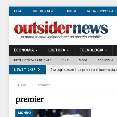
HOME
OUTSIDER NEWS
EDITORE
MEDIA COMPANY 4.0
ECONOMIA
CULTURA
TECNOLOGIA
INTELLIGENZA ARTIFICIALE
CINA
MODA
ECONOMIA
NEWS TICKER
[ 12 Luglio 2026 ]
La parabola di Internet, da 
COSTUME/SOCIETÀ
HOME
premier
[ 4 Luglio 2026 ]
I mille volti di Gian Maria V
[ 1 Luglio 2026 ]
Il business degli insegnanti 
premier
[ 29 Giugno 2026 ]
Fabio Di Venosa: “L’infedel
MONDO
ECONOMIA