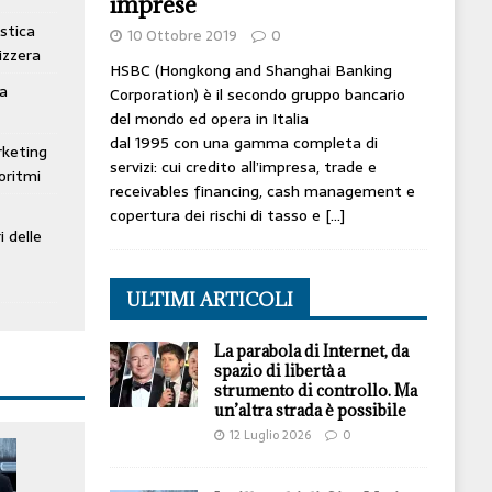
imprese
stica
10 Ottobre 2019
0
izzera
HSBC (Hongkong and Shanghai Banking
ta
Corporation) è il secondo gruppo bancario
del mondo ed opera in Italia
dal 1995 con una gamma completa di
rketing
servizi: cui credito all’impresa, trade e
oritmi
receivables financing, cash management e
copertura dei rischi di tasso e
[…]
i delle
ULTIMI ARTICOLI
La parabola di Internet, da
spazio di libertà a
strumento di controllo. Ma
un’altra strada è possibile
12 Luglio 2026
0