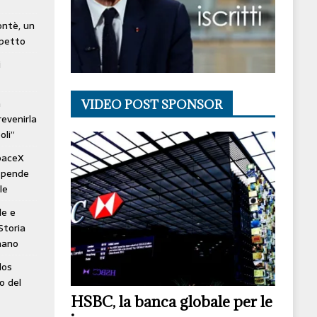
lontè, un
spetto
i
à
VIDEO POST SPONSOR
revenirla
oli”
SpaceX
ospende
le
le e
Storia
mano
los
o del
HSBC, la banca globale per le