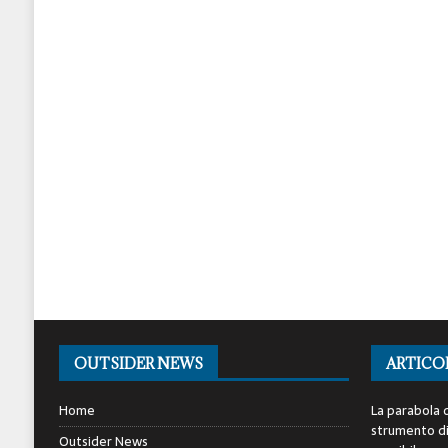
OUTSIDER NEWS
ARTICO
Home
La parabola d
strumento di 
Outsider News