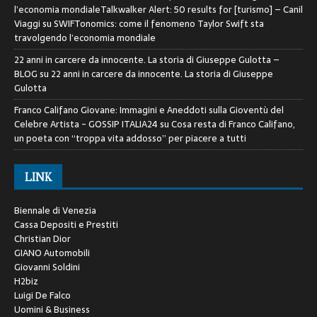
l’economia mondialeTalkwalker Alert: 50 results for [turismo] – Canil
Viaggi
su
SWIFTonomics: come il fenomeno Taylor Swift sta
travolgendo l’economia mondiale
22 anni in carcere da innocente. La storia di Giuseppe Gulotta –
BLOG
su
22 anni in carcere da innocente. La storia di Giuseppe
Gulotta
Franco Califano Giovane: Immagini e Aneddoti sulla Gioventù del
Celebre Artista - GOSSIP ITALIA24
su
Cosa resta di Franco Califano,
un poeta con “troppa vita addosso” per piacere a tutti
LINK
Biennale di Venezia
Cassa Depositi e Prestiti
Christian Dior
GIANO Automobili
Giovanni Soldini
H2biz
Luigi De Falco
Uomini & Business