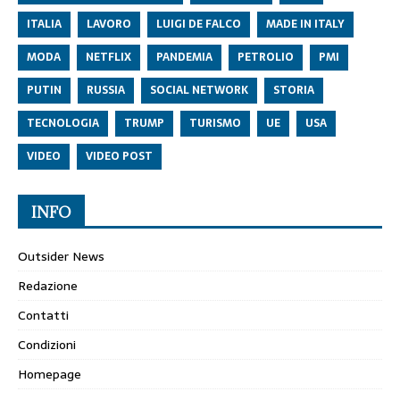
ITALIA
LAVORO
LUIGI DE FALCO
MADE IN ITALY
MODA
NETFLIX
PANDEMIA
PETROLIO
PMI
PUTIN
RUSSIA
SOCIAL NETWORK
STORIA
TECNOLOGIA
TRUMP
TURISMO
UE
USA
VIDEO
VIDEO POST
INFO
Outsider News
Redazione
Contatti
Condizioni
Homepage