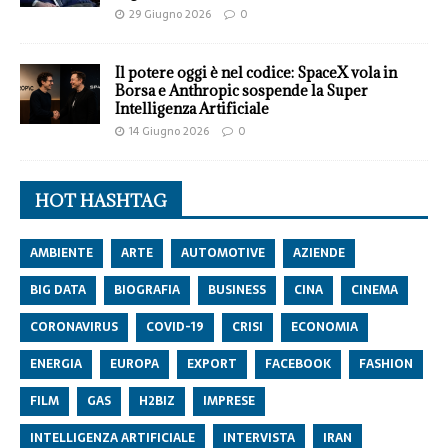
29 Giugno 2026
0
Il potere oggi è nel codice: SpaceX vola in
Borsa e Anthropic sospende la Super
Intelligenza Artificiale
14 Giugno 2026
0
HOT HASHTAG
AMBIENTE
ARTE
AUTOMOTIVE
AZIENDE
BIG DATA
BIOGRAFIA
BUSINESS
CINA
CINEMA
CORONAVIRUS
COVID-19
CRISI
ECONOMIA
ENERGIA
EUROPA
EXPORT
FACEBOOK
FASHION
FILM
GAS
H2BIZ
IMPRESE
INTELLIGENZA ARTIFICIALE
INTERVISTA
IRAN