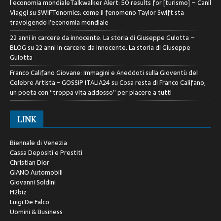
l’economia mondialeTalkwalker Alert: 50 results for [turismo] – Canil
Viaggi
su
SWIFTonomics: come il fenomeno Taylor Swift sta
travolgendo l’economia mondiale
22 anni in carcere da innocente. La storia di Giuseppe Gulotta –
BLOG
su
22 anni in carcere da innocente. La storia di Giuseppe
Gulotta
Franco Califano Giovane: Immagini e Aneddoti sulla Gioventù del
Celebre Artista - GOSSIP ITALIA24
su
Cosa resta di Franco Califano,
un poeta con “troppa vita addosso” per piacere a tutti
LINK
Biennale di Venezia
Cassa Depositi e Prestiti
Christian Dior
GIANO Automobili
Giovanni Soldini
H2biz
Luigi De Falco
Uomini & Business