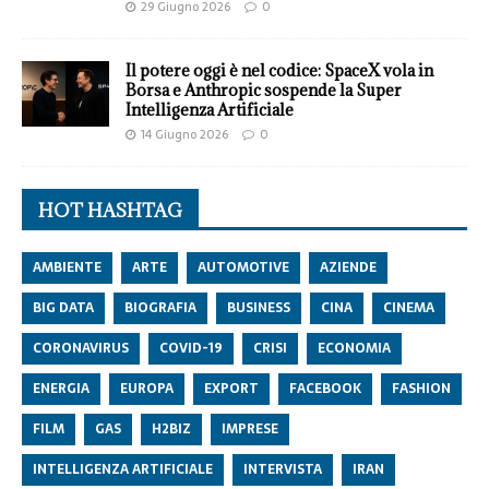
29 Giugno 2026
0
Il potere oggi è nel codice: SpaceX vola in
Borsa e Anthropic sospende la Super
Intelligenza Artificiale
14 Giugno 2026
0
HOT HASHTAG
AMBIENTE
ARTE
AUTOMOTIVE
AZIENDE
BIG DATA
BIOGRAFIA
BUSINESS
CINA
CINEMA
CORONAVIRUS
COVID-19
CRISI
ECONOMIA
ENERGIA
EUROPA
EXPORT
FACEBOOK
FASHION
FILM
GAS
H2BIZ
IMPRESE
INTELLIGENZA ARTIFICIALE
INTERVISTA
IRAN