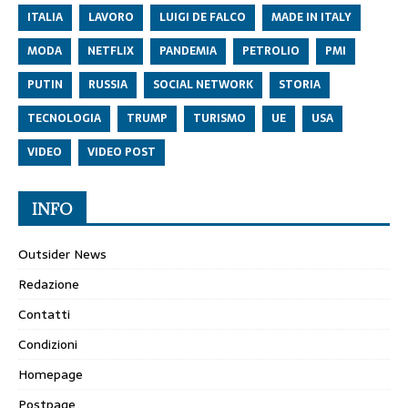
ITALIA
LAVORO
LUIGI DE FALCO
MADE IN ITALY
MODA
NETFLIX
PANDEMIA
PETROLIO
PMI
PUTIN
RUSSIA
SOCIAL NETWORK
STORIA
TECNOLOGIA
TRUMP
TURISMO
UE
USA
VIDEO
VIDEO POST
INFO
Outsider News
Redazione
Contatti
Condizioni
Homepage
Postpage