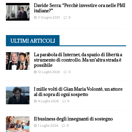
Davide Serra: “Perchè investire ora nelle PMI
italiane?”
3 Giugno 2021
0
ULTIMI ARTICOLI
La parabola di Internet, da spazio di libertà a
strumento di controllo. Ma un’altra strada è
possibile
12 Luglio 2026
0
I mille volti di Gian Maria Volontè, un attore
al di sopra di ogni sospetto
4 Luglio 2026
0
Il business degli insegnanti di sostegno
1 Luglio 2026
0