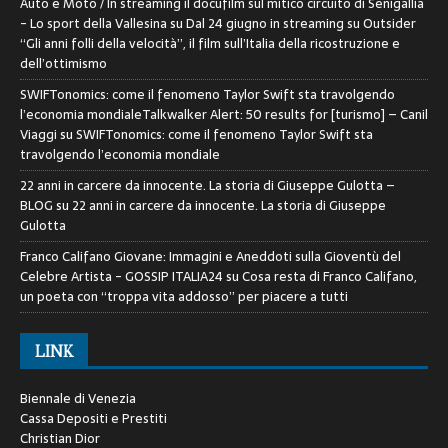
Auto e Moto / In streaming il docufilm sul mitico circuito di Senigallia
- Lo sport della Vallesina
su
Dal 24 giugno in streaming su Outsider
“Gli anni folli della velocità”, il film sull’Italia della ricostruzione e
dell’ottimismo
SWIFTonomics: come il fenomeno Taylor Swift sta travolgendo
l’economia mondialeTalkwalker Alert: 50 results for [turismo] – Canil
Viaggi
su
SWIFTonomics: come il fenomeno Taylor Swift sta
travolgendo l’economia mondiale
22 anni in carcere da innocente. La storia di Giuseppe Gulotta –
BLOG
su
22 anni in carcere da innocente. La storia di Giuseppe
Gulotta
Franco Califano Giovane: Immagini e Aneddoti sulla Gioventù del
Celebre Artista - GOSSIP ITALIA24
su
Cosa resta di Franco Califano,
un poeta con “troppa vita addosso” per piacere a tutti
LINK
Biennale di Venezia
Cassa Depositi e Prestiti
Christian Dior