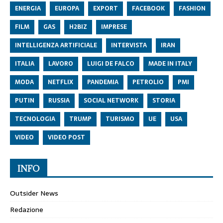
ENERGIA
EUROPA
EXPORT
FACEBOOK
FASHION
FILM
GAS
H2BIZ
IMPRESE
INTELLIGENZA ARTIFICIALE
INTERVISTA
IRAN
ITALIA
LAVORO
LUIGI DE FALCO
MADE IN ITALY
MODA
NETFLIX
PANDEMIA
PETROLIO
PMI
PUTIN
RUSSIA
SOCIAL NETWORK
STORIA
TECNOLOGIA
TRUMP
TURISMO
UE
USA
VIDEO
VIDEO POST
INFO
Outsider News
Redazione