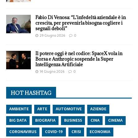
Fabio Di Venosa: “L’infedeltà aziendale è in
crescita, per prevenirla bisogna cogliere i
segnali deboli”
29 Giugno 2026
0
Il potere oggi è nel codice: SpaceX vola in
Borsa e Anthropic sospende la Super
Intelligenza Artificiale
14 Giugno 2026
0
HOT HASHTAG
AMBIENTE
ARTE
AUTOMOTIVE
AZIENDE
BIG DATA
BIOGRAFIA
BUSINESS
CINA
CINEMA
CORONAVIRUS
COVID-19
CRISI
ECONOMIA