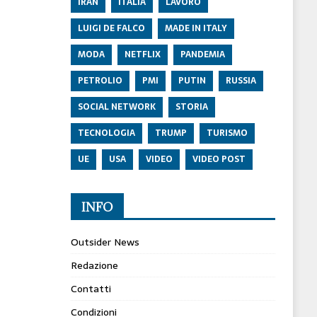
IRAN
ITALIA
LAVORO
LUIGI DE FALCO
MADE IN ITALY
MODA
NETFLIX
PANDEMIA
PETROLIO
PMI
PUTIN
RUSSIA
SOCIAL NETWORK
STORIA
TECNOLOGIA
TRUMP
TURISMO
UE
USA
VIDEO
VIDEO POST
INFO
Outsider News
Redazione
Contatti
Condizioni