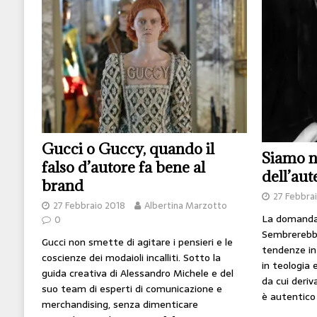
[ 14 Giugno 2026 ]
Il potere oggi è nel codice
HI-TECH
[ 7 Febbraio 2020 ]
Nato con l’Austria-Ungheria
viveva nel futuro
ARTE
Gucci o Guccy, quando il
Siamo n
falso d’autore fa bene al
dell’aut
brand
27 Febbra
27 Febbraio 2018
Albertina Marzotto
La domanda 
0
Sembrerebbe
Gucci non smette di agitare i pensieri e le
tendenze in 
coscienze dei modaioli incalliti. Sotto la
in teologia 
guida creativa di Alessandro Michele e del
da cui deriv
suo team di esperti di comunicazione e
è autentico 
merchandising, senza dimenticare