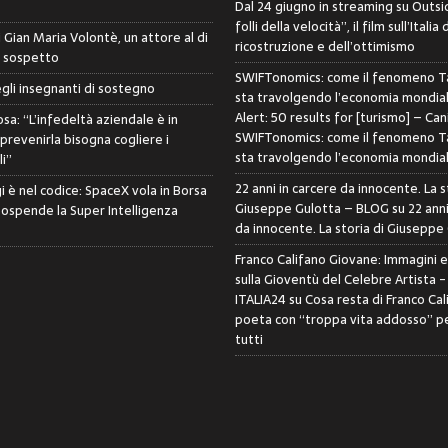
Dal 24 giugno in streaming su Outsid
folli della velocità”, il film sull’Italia 
di Gian Maria Volontè, un attore al di
ricostruzione e dell’ottimismo
i sospetto
SWIFTonomics: come il fenomeno Ta
egli insegnanti di sostegno
sta travolgendo l’economia mondia
Alert: 50 results for [turismo] – Can
sa: “L’infedeltà aziendale è in
SWIFTonomics: come il fenomeno Ta
 prevenirla bisogna cogliere i
sta travolgendo l’economia mondia
i”
22 anni in carcere da innocente. La s
i è nel codice: SpaceX vola in Borsa
Giuseppe Gulotta – BLOG
su
22 anni
sospende la Super Intelligenza
da innocente. La storia di Giuseppe
Franco Califano Giovane: Immagini 
sulla Gioventù del Celebre Artista 
ITALIA24
su
Cosa resta di Franco Cal
poeta con “troppa vita addosso” pe
tutti