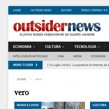
HOME
OUTSIDER NEWS
EDITORE
MEDIA COMPANY 4.0
ECONOMIA
CULTURA
TECNOLOGIA
INTELLIGENZA ARTIFICIALE
CINA
MODA
ECONOMIA
NEWS TICKER
[ 12 Luglio 2026 ]
La parabola di Internet, da 
COSTUME/SOCIETÀ
HOME
vero
[ 4 Luglio 2026 ]
I mille volti di Gian Maria V
[ 1 Luglio 2026 ]
Il business degli insegnanti 
vero
[ 29 Giugno 2026 ]
Fabio Di Venosa: “L’infedel
MODA E LUSSO
CULTURA
ECONOMIA