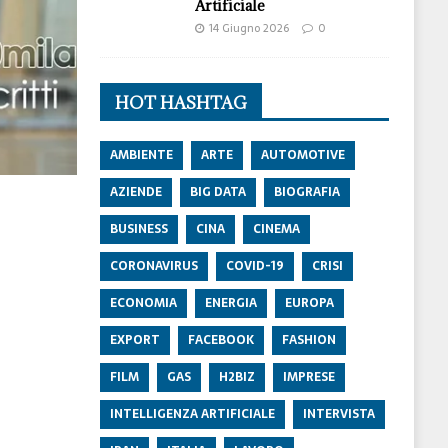
Artificiale
14 Giugno 2026
0
HOT HASHTAG
AMBIENTE
ARTE
AUTOMOTIVE
AZIENDE
BIG DATA
BIOGRAFIA
BUSINESS
CINA
CINEMA
CORONAVIRUS
COVID-19
CRISI
ECONOMIA
ENERGIA
EUROPA
EXPORT
FACEBOOK
FASHION
FILM
GAS
H2BIZ
IMPRESE
INTELLIGENZA ARTIFICIALE
INTERVISTA