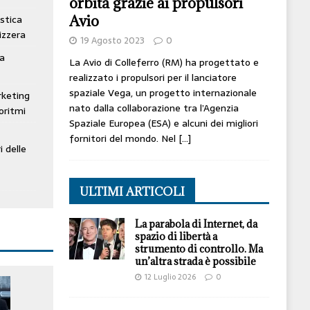
orbita grazie ai propulsori
Avio
stica
izzera
19 Agosto 2023
0
ta
La Avio di Colleferro (RM) ha progettato e
realizzato i propulsori per il lanciatore
spaziale Vega, un progetto internazionale
rketing
nato dalla collaborazione tra l’Agenzia
oritmi
Spaziale Europea (ESA) e alcuni dei migliori
fornitori del mondo. Nel
[…]
i delle
ULTIMI ARTICOLI
La parabola di Internet, da
spazio di libertà a
strumento di controllo. Ma
un’altra strada è possibile
12 Luglio 2026
0