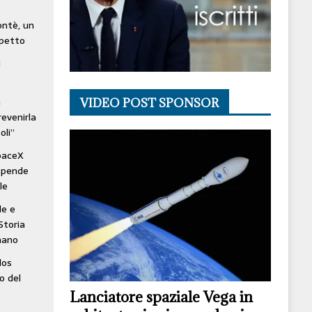
lontè, un
spetto
i
à
VIDEO POST SPONSOR
revenirla
oli”
SpaceX
ospende
le
le e
Storia
mano
los
o del
Lanciatore spaziale Vega in