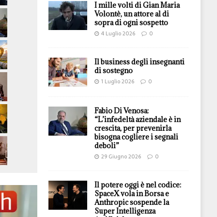
I mille volti di Gian Maria
Volontè, un attore al di
sopra di ogni sospetto
4 Luglio 2026
0
Il business degli insegnanti
di sostegno
1 Luglio 2026
0
Fabio Di Venosa:
“L’infedeltà aziendale è in
crescita, per prevenirla
bisogna cogliere i segnali
deboli”
29 Giugno 2026
0
Il potere oggi è nel codice:
SpaceX vola in Borsa e
Anthropic sospende la
Super Intelligenza