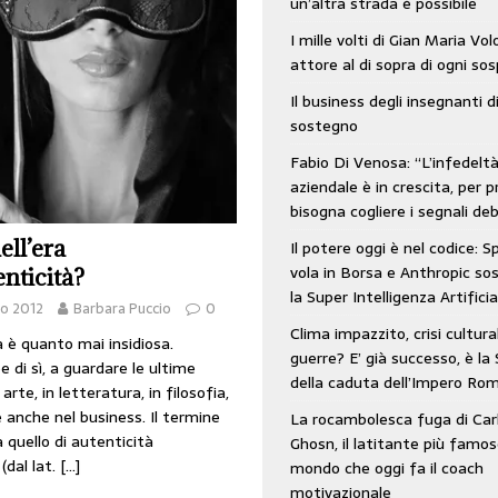
un’altra strada è possibile
: SpaceX vola in Borsa e Anthropic sospende la Super Intelligenza Artificiale
I mille volti di Gian Maria Vo
attore al di sopra di ogni so
Il business degli insegnanti d
 e morto nell’era digitale. Il tempo si era dimenticato di Gillo Dorfles e lui
sostegno
Fabio Di Venosa: “L’infedelt
aziendale è in crescita, per p
bisogna cogliere i segnali deb
ell’era
Il potere oggi è nel codice: 
vola in Borsa e Anthropic s
enticità?
la Super Intelligenza Artificia
io 2012
Barbara Puccio
0
Clima impazzito, crisi cultura
è quanto mai insidiosa.
guerre? E’ già successo, è la 
 di sì, a guardare le ultime
della caduta dell’Impero Ro
arte, in letteratura, in filosofia,
e anche nel business. Il termine
La rocambolesca fuga di Car
a quello di autenticità
Ghosn, il latitante più famos
(dal lat.
[…]
mondo che oggi fa il coach
motivazionale