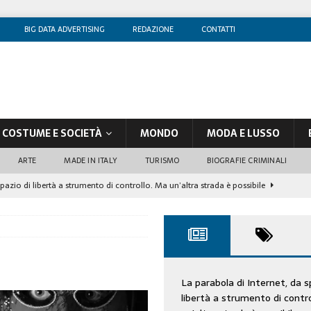
BIG DATA ADVERTISING
REDAZIONE
CONTATTI
COSTUME E SOCIETÀ
MONDO
MODA E LUSSO
ARTE
MADE IN ITALY
TURISMO
BIOGRAFIE CRIMINALI
spazio di libertà a strumento di controllo. Ma un’altra strada è possibile
olontè, un attore al di sopra di ogni sospetto
CINEMA
di sostegno
COSTUME/SOCIETÀ
tà aziendale è in crescita, per prevenirla bisogna cogliere i segnali deboli”
La parabola di Internet, da s
libertà a strumento di contr