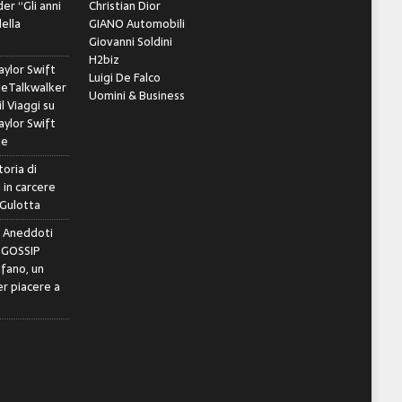
er “Gli anni
Christian Dior
della
GIANO Automobili
Giovanni Soldini
H2biz
ylor Swift
Luigi De Falco
leTalkwalker
Uomini & Business
il Viaggi
su
ylor Swift
le
toria di
 in carcere
 Gulotta
e Aneddoti
- GOSSIP
ifano, un
r piacere a