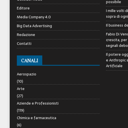
possibile
Editore
I mille volti 
sopra di ogn
Media Company 4.0
Il business d
Big Data Advertising
Fabio Di Veno
Redazione
crescita, per
Contatti
segnali debol
Il potere ogg
e Anthropic 
CANALI
Artificiale
Aerospazio
(10)
Arte
(27)
Aziende e Professionisti
(119)
Chimica e farmaceutica
(6)