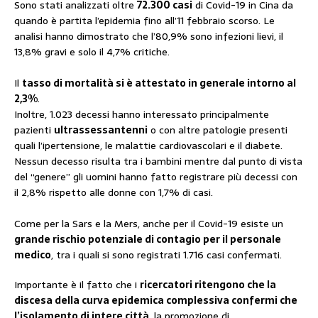
Sono stati analizzati oltre
72.300 casi
di Covid-19 in Cina da
quando è partita l’epidemia fino all’11 febbraio scorso. Le
analisi hanno dimostrato che l’80,9% sono infezioni lievi, il
13,8% gravi e solo il 4,7% critiche.
Il
tasso di mortalità si è attestato in generale intorno al
2,3%
.
Inoltre, 1.023 decessi hanno interessato principalmente
pazienti
ultrassessantenni
o con altre patologie presenti
quali l’ipertensione, le malattie cardiovascolari e il diabete.
Nessun decesso risulta tra i bambini mentre dal punto di vista
del “genere” gli uomini hanno fatto registrare più decessi con
il 2,8% rispetto alle donne con 1,7% di casi.
Come per la Sars e la Mers, anche per il Covid-19 esiste un
grande rischio potenziale di contagio per il personale
medico
, tra i quali si sono registrati 1.716 casi confermati.
Importante è il fatto che i
ricercatori ritengono che la
discesa della curva epidemica complessiva confermi che
l’isolamento di intere città
, la promozione di