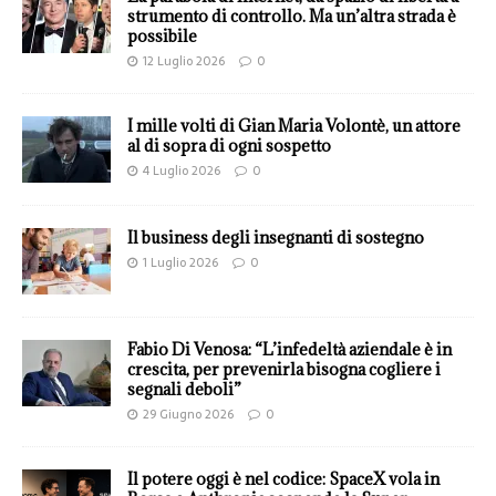
strumento di controllo. Ma un’altra strada è
possibile
12 Luglio 2026
0
I mille volti di Gian Maria Volontè, un attore
al di sopra di ogni sospetto
4 Luglio 2026
0
Il business degli insegnanti di sostegno
1 Luglio 2026
0
Fabio Di Venosa: “L’infedeltà aziendale è in
crescita, per prevenirla bisogna cogliere i
segnali deboli”
29 Giugno 2026
0
Il potere oggi è nel codice: SpaceX vola in