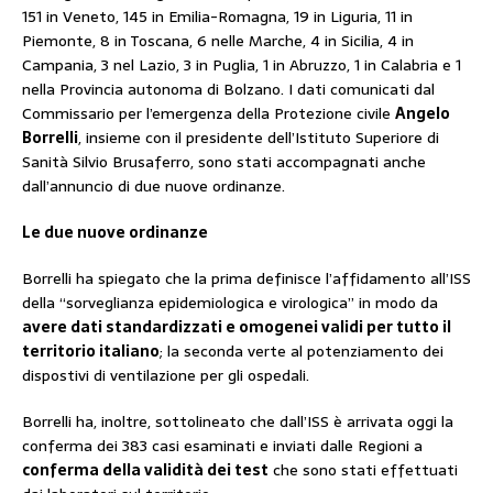
151 in Veneto, 145 in Emilia-Romagna, 19 in Liguria, 11 in
Piemonte, 8 in Toscana, 6 nelle Marche, 4 in Sicilia, 4 in
Campania, 3 nel Lazio, 3 in Puglia, 1 in Abruzzo, 1 in Calabria e 1
nella Provincia autonoma di Bolzano. I dati comunicati dal
Commissario per l’emergenza della Protezione civile
Angelo
Borrelli
, insieme con il presidente dell’Istituto Superiore di
Sanità Silvio Brusaferro, sono stati accompagnati anche
dall’annuncio di due nuove ordinanze.
Le due nuove ordinanze
Borrelli ha spiegato che la prima definisce l’affidamento all’ISS
della “sorveglianza epidemiologica e virologica” in modo da
avere dati standardizzati e omogenei validi per tutto il
territorio italiano
; la seconda verte al potenziamento dei
dispostivi di ventilazione per gli ospedali.
Borrelli ha, inoltre, sottolineato che dall’ISS è arrivata oggi la
conferma dei 383 casi esaminati e inviati dalle Regioni a
conferma della validità dei test
che sono stati effettuati