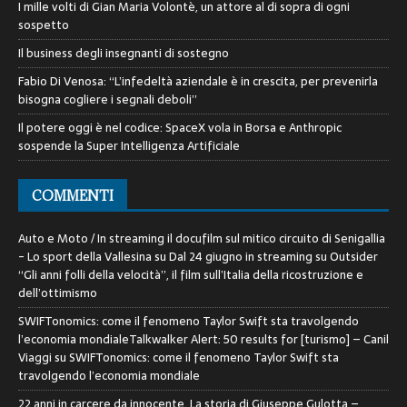
I mille volti di Gian Maria Volontè, un attore al di sopra di ogni
sospetto
Il business degli insegnanti di sostegno
Fabio Di Venosa: “L’infedeltà aziendale è in crescita, per prevenirla
bisogna cogliere i segnali deboli”
Il potere oggi è nel codice: SpaceX vola in Borsa e Anthropic
sospende la Super Intelligenza Artificiale
COMMENTI
Auto e Moto / In streaming il docufilm sul mitico circuito di Senigallia
- Lo sport della Vallesina
su
Dal 24 giugno in streaming su Outsider
“Gli anni folli della velocità”, il film sull’Italia della ricostruzione e
dell’ottimismo
SWIFTonomics: come il fenomeno Taylor Swift sta travolgendo
l’economia mondialeTalkwalker Alert: 50 results for [turismo] – Canil
Viaggi
su
SWIFTonomics: come il fenomeno Taylor Swift sta
travolgendo l’economia mondiale
22 anni in carcere da innocente. La storia di Giuseppe Gulotta –