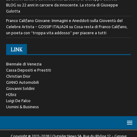
BLOG
su
22 anni in carcere da innocente. La storia di Giuseppe
Gulotta
Franco Califano Giovane: Immagini e Aneddoti sulla Gioventù del
Celebre Artista - GOSSIP ITALIA24
su
Cosa resta di Franco Califano,
un poeta con “troppa vita addosso” per piacere a tutti
LINK
Biennale di Venezia
Cassa Depositi e Prestiti
Christian Dior
GIANO Automobili
Giovanni Soldini
H2biz
Luigi De Falco
Uomini & Business
Copyright © 2011-2018 | Outsider News SA, Rue du Rhône 12 - Geneve