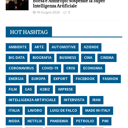
Borsa e Anthropic sospende la Super
Intelligenza Artificiale
14 Giugno 2026
0
HOT HASHTAG
AMBIENTE
ARTE
AUTOMOTIVE
AZIENDE
BIG DATA
BIOGRAFIA
BUSINESS
CINA
CINEMA
CORONAVIRUS
COVID-19
CRISI
ECONOMIA
ENERGIA
EUROPA
EXPORT
FACEBOOK
FASHION
FILM
GAS
H2BIZ
IMPRESE
INTELLIGENZA ARTIFICIALE
INTERVISTA
IRAN
ITALIA
LAVORO
LUIGI DE FALCO
MADE IN ITALY
MODA
NETFLIX
PANDEMIA
PETROLIO
PMI