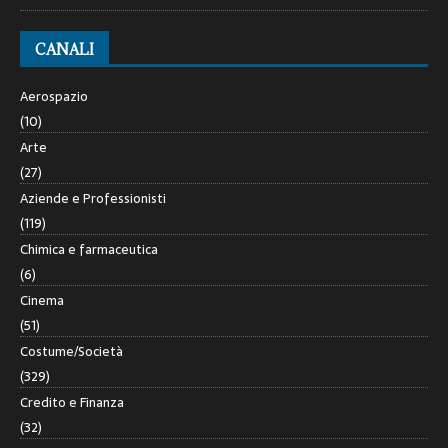
CANALI
Aerospazio
(10)
Arte
(27)
Aziende e Professionisti
(119)
Chimica e farmaceutica
(6)
Cinema
(51)
Costume/Società
(329)
Credito e Finanza
(32)