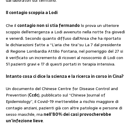
dai laboratori sul territorio.
Il contagio scoppia a Lodi
Che il
contagio non si stia fermando
lo prova un ulteriore
scoppio dell’emergenza a Lodi avvenuto nella notte fra giovedì
e venerdì. Secondo quanto diffuso dall’Ansa che ha riportato
le dichiarazioni fatte a “L’aria che tira”su La 7 dal presidente
di Regione Lombardia Attilio Fontana, nel pomeriggio del 27 si
è verificato un incremento di ricoveri al nosocomio di Lodi con
51 pazienti gravi e 17 di questi portati in terapia intensiva.
Intanto cosa ci dice la scienza e la ricerca in corso in Cina?
Un documento del Chinese Centre for Disease Control and
Prevention (
Ccdc
), pubblicato sul “Chinese Journal of
Epidemiology”, il Covid-19 metterebbe a rischio maggiore di
contagio anziani, pazienti già con altre patologie e persone di
sesso maschile, ma
nell’80% dei casi provocherebbe
un’infezione lieve
.