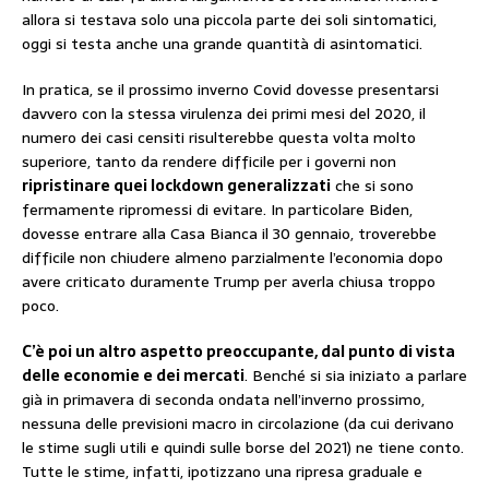
allora si testava solo una piccola parte dei soli sintomatici,
oggi si testa anche una grande quantità di asintomatici.
In pratica, se il prossimo inverno Covid dovesse presentarsi
davvero con la stessa virulenza dei primi mesi del 2020, il
numero dei casi censiti risulterebbe questa volta molto
superiore, tanto da rendere difficile per i governi non
ripristinare quei lockdown generalizzati
che si sono
fermamente ripromessi di evitare. In particolare Biden,
dovesse entrare alla Casa Bianca il 30 gennaio, troverebbe
difficile non chiudere almeno parzialmente l’economia dopo
avere criticato duramente Trump per averla chiusa troppo
poco.
C’è poi un altro aspetto preoccupante, dal punto di vista
delle economie e dei mercati
. Benché si sia iniziato a parlare
già in primavera di seconda ondata nell’inverno prossimo,
nessuna delle previsioni macro in circolazione (da cui derivano
le stime sugli utili e quindi sulle borse del 2021) ne tiene conto.
Tutte le stime, infatti, ipotizzano una ripresa graduale e