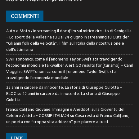
COMMENTI
Auto e Moto / In streaming il docufilm sul mitico circuito di Senigallia
- Lo sport della Vallesina
su
Dal 24 giugno in streaming su Outsider
“Gli anni folli della velocità”, il film sull’Italia della ricostruzione e
dell’ottimismo
SWIFTonomics: come il fenomeno Taylor Swift sta travolgendo
l’economia mondialeTalkwalker Alert: 50 results for [turismo] – Canil
Viaggi
su
SWIFTonomics: come il fenomeno Taylor Swift sta
travolgendo l’economia mondiale
22 anni in carcere da innocente. La storia di Giuseppe Gulotta –
BLOG
su
22 anni in carcere da innocente. La storia di Giuseppe
Gulotta
Franco Califano Giovane: Immagini e Aneddoti sulla Gioventù del
Celebre Artista - GOSSIP ITALIA24
su
Cosa resta di Franco Califano,
un poeta con “troppa vita addosso” per piacere a tutti
LINK