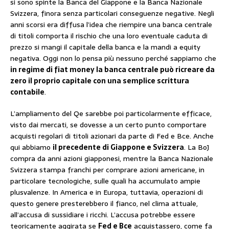
si sono spinte la Banca del Giappone e la Banca Nazionale
Svizzera, finora senza particolari conseguenze negative. Negli
anni scorsi era diffusa l’idea che riempire una banca centrale
di titoli comporta il rischio che una loro eventuale caduta di
prezzo si mangi il capitale della banca e la mandi a equity
negativa. Oggi non lo pensa più nessuno perché sappiamo che
in regime di fiat money la banca centrale può ricreare da
zero il proprio capitale con una semplice scrittura
contabile
.
L’ampliamento del Qe sarebbe poi particolarmente efficace,
visto dai mercati, se dovesse a un certo punto comportare
acquisti regolari di titoli azionari da parte di Fed e Bce. Anche
qui abbiamo
il precedente di Giappone e Svizzera
. La BoJ
compra da anni azioni giapponesi, mentre la Banca Nazionale
Svizzera stampa franchi per comprare azioni americane, in
particolare tecnologiche, sulle quali ha accumulato ampie
plusvalenze. In America e in Europa, tuttavia, operazioni di
questo genere presterebbero il fianco, nel clima attuale,
all’accusa di sussidiare i ricchi. L’accusa potrebbe essere
teoricamente aggirata se
Fed e Bce
acquistassero, come fa