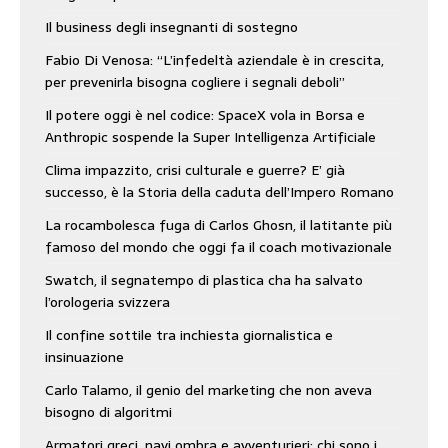
Il business degli insegnanti di sostegno
Fabio Di Venosa: “L’infedeltà aziendale è in crescita,
per prevenirla bisogna cogliere i segnali deboli”
Il potere oggi è nel codice: SpaceX vola in Borsa e
Anthropic sospende la Super Intelligenza Artificiale
Clima impazzito, crisi culturale e guerre? E’ già
successo, è la Storia della caduta dell’Impero Romano
La rocambolesca fuga di Carlos Ghosn, il latitante più
famoso del mondo che oggi fa il coach motivazionale
Swatch, il segnatempo di plastica cha ha salvato
l’orologeria svizzera
Il confine sottile tra inchiesta giornalistica e
insinuazione
Carlo Talamo, il genio del marketing che non aveva
bisogno di algoritmi
Armatori greci, navi ombra e avventurieri: chi sono i