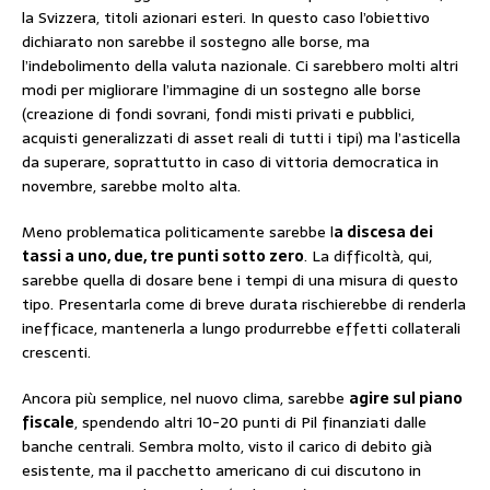
la Svizzera, titoli azionari esteri. In questo caso l’obiettivo
dichiarato non sarebbe il sostegno alle borse, ma
l’indebolimento della valuta nazionale. Ci sarebbero molti altri
modi per migliorare l’immagine di un sostegno alle borse
(creazione di fondi sovrani, fondi misti privati e pubblici,
acquisti generalizzati di asset reali di tutti i tipi) ma l’asticella
da superare, soprattutto in caso di vittoria democratica in
novembre, sarebbe molto alta.
Meno problematica politicamente sarebbe l
a discesa dei
tassi a uno, due, tre punti sotto zero
. La difficoltà, qui,
sarebbe quella di dosare bene i tempi di una misura di questo
tipo. Presentarla come di breve durata rischierebbe di renderla
inefficace, mantenerla a lungo produrrebbe effetti collaterali
crescenti.
Ancora più semplice, nel nuovo clima, sarebbe
agire sul piano
fiscale
, spendendo altri 10-20 punti di Pil finanziati dalle
banche centrali. Sembra molto, visto il carico di debito già
esistente, ma il pacchetto americano di cui discutono in