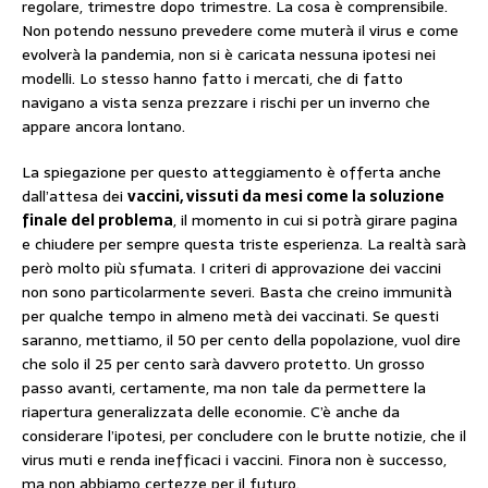
regolare, trimestre dopo trimestre. La cosa è comprensibile.
Non potendo nessuno prevedere come muterà il virus e come
evolverà la pandemia, non si è caricata nessuna ipotesi nei
modelli. Lo stesso hanno fatto i mercati, che di fatto
navigano a vista senza prezzare i rischi per un inverno che
appare ancora lontano.
La spiegazione per questo atteggiamento è offerta anche
dall’attesa dei
vaccini, vissuti da mesi come la soluzione
finale del problema
, il momento in cui si potrà girare pagina
e chiudere per sempre questa triste esperienza. La realtà sarà
però molto più sfumata. I criteri di approvazione dei vaccini
non sono particolarmente severi. Basta che creino immunità
per qualche tempo in almeno metà dei vaccinati. Se questi
saranno, mettiamo, il 50 per cento della popolazione, vuol dire
che solo il 25 per cento sarà davvero protetto. Un grosso
passo avanti, certamente, ma non tale da permettere la
riapertura generalizzata delle economie. C’è anche da
considerare l’ipotesi, per concludere con le brutte notizie, che il
virus muti e renda inefficaci i vaccini. Finora non è successo,
ma non abbiamo certezze per il futuro.