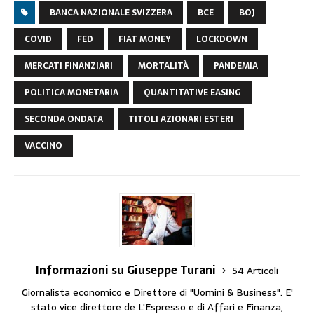
BANCA NAZIONALE SVIZZERA
BCE
BOJ
COVID
FED
FIAT MONEY
LOCKDOWN
MERCATI FINANZIARI
MORTALITÀ
PANDEMIA
POLITICA MONETARIA
QUANTITATIVE EASING
SECONDA ONDATA
TITOLI AZIONARI ESTERI
VACCINO
Informazioni su Giuseppe Turani
54 Articoli
Giornalista economico e Direttore di "Uomini & Business". E'
stato vice direttore de L'Espresso e di Affari e Finanza,