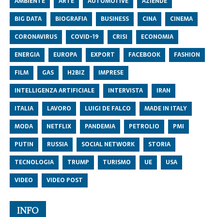
AMBIENTE
ARTE
AUTOMOTIVE
AZIENDE
BIG DATA
BIOGRAFIA
BUSINESS
CINA
CINEMA
CORONAVIRUS
COVID-19
CRISI
ECONOMIA
ENERGIA
EUROPA
EXPORT
FACEBOOK
FASHION
FILM
GAS
H2BIZ
IMPRESE
INTELLIGENZA ARTIFICIALE
INTERVISTA
IRAN
ITALIA
LAVORO
LUIGI DE FALCO
MADE IN ITALY
MODA
NETFLIX
PANDEMIA
PETROLIO
PMI
PUTIN
RUSSIA
SOCIAL NETWORK
STORIA
TECNOLOGIA
TRUMP
TURISMO
UE
USA
VIDEO
VIDEO POST
INFO