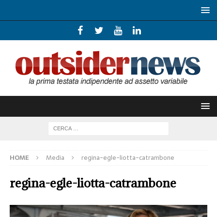
HOME
Media
regina-egle-liotta-catrambone
regina-egle-liotta-catrambone