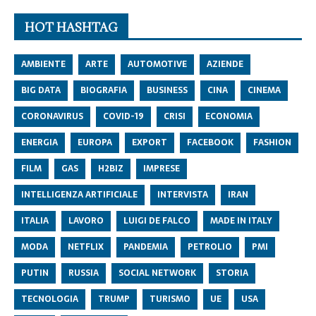
HOT HASHTAG
AMBIENTE
ARTE
AUTOMOTIVE
AZIENDE
BIG DATA
BIOGRAFIA
BUSINESS
CINA
CINEMA
CORONAVIRUS
COVID-19
CRISI
ECONOMIA
ENERGIA
EUROPA
EXPORT
FACEBOOK
FASHION
FILM
GAS
H2BIZ
IMPRESE
INTELLIGENZA ARTIFICIALE
INTERVISTA
IRAN
ITALIA
LAVORO
LUIGI DE FALCO
MADE IN ITALY
MODA
NETFLIX
PANDEMIA
PETROLIO
PMI
PUTIN
RUSSIA
SOCIAL NETWORK
STORIA
TECNOLOGIA
TRUMP
TURISMO
UE
USA