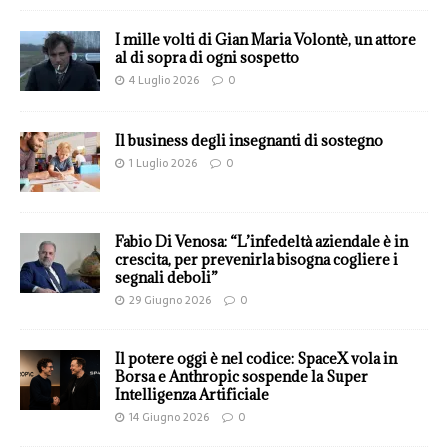
I mille volti di Gian Maria Volontè, un attore
al di sopra di ogni sospetto
4 Luglio 2026
0
Il business degli insegnanti di sostegno
1 Luglio 2026
0
Fabio Di Venosa: “L’infedeltà aziendale è in
crescita, per prevenirla bisogna cogliere i
segnali deboli”
29 Giugno 2026
0
Il potere oggi è nel codice: SpaceX vola in
Borsa e Anthropic sospende la Super
Intelligenza Artificiale
14 Giugno 2026
0