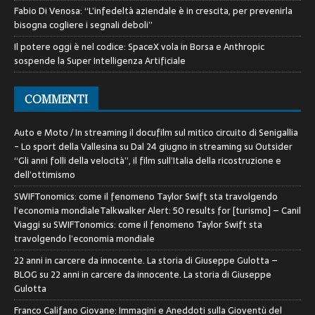
Fabio Di Venosa: “L’infedeltà aziendale è in crescita, per prevenirla
bisogna cogliere i segnali deboli”
Il potere oggi è nel codice: SpaceX vola in Borsa e Anthropic
sospende la Super Intelligenza Artificiale
COMMENTI
Auto e Moto / In streaming il docufilm sul mitico circuito di Senigallia
- Lo sport della Vallesina
su
Dal 24 giugno in streaming su Outsider
“Gli anni folli della velocità”, il film sull’Italia della ricostruzione e
dell’ottimismo
SWIFTonomics: come il fenomeno Taylor Swift sta travolgendo
l’economia mondialeTalkwalker Alert: 50 results for [turismo] – Canil
Viaggi
su
SWIFTonomics: come il fenomeno Taylor Swift sta
travolgendo l’economia mondiale
22 anni in carcere da innocente. La storia di Giuseppe Gulotta –
BLOG
su
22 anni in carcere da innocente. La storia di Giuseppe
Gulotta
Franco Califano Giovane: Immagini e Aneddoti sulla Gioventù del