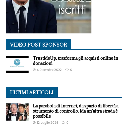
VIDEO POST SPONSOR
TrustMeUp, trasforma gli acquisti online in
donazioni
6 Dicembre 2022
0
ULTIMI ARTICOLI
La parabola di Internet, da spazio di libertà a
strumento di controllo. Ma un’altra strada è
possibile
12 Luglio 2026
0