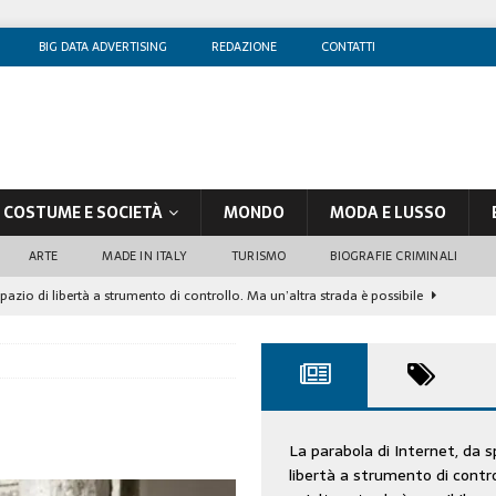
BIG DATA ADVERTISING
REDAZIONE
CONTATTI
COSTUME E SOCIETÀ
MONDO
MODA E LUSSO
ARTE
MADE IN ITALY
TURISMO
BIOGRAFIE CRIMINALI
spazio di libertà a strumento di controllo. Ma un’altra strada è possibile
olontè, un attore al di sopra di ogni sospetto
CINEMA
di sostegno
COSTUME/SOCIETÀ
tà aziendale è in crescita, per prevenirla bisogna cogliere i segnali deboli”
La parabola di Internet, da s
libertà a strumento di contr