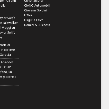
er “Gli anni
Christian Dior
della
GIANO Automobili
Giovanni Soldini
H2biz
ylor Swift
Luigi De Falco
leTalkwalker
Uomini & Business
il Viaggi
su
ylor Swift
le
toria di
 in carcere
 Gulotta
e Aneddoti
- GOSSIP
ifano, un
r piacere a