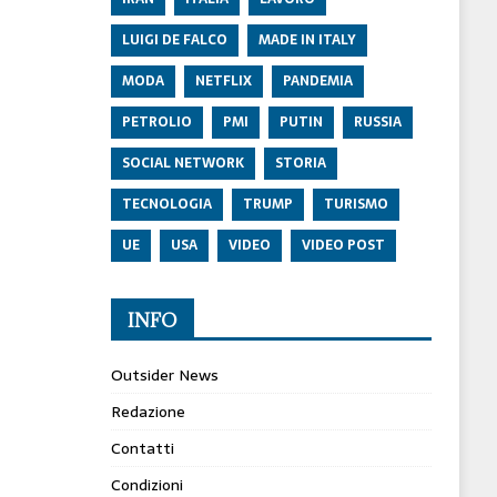
LUIGI DE FALCO
MADE IN ITALY
MODA
NETFLIX
PANDEMIA
PETROLIO
PMI
PUTIN
RUSSIA
SOCIAL NETWORK
STORIA
TECNOLOGIA
TRUMP
TURISMO
UE
USA
VIDEO
VIDEO POST
INFO
Outsider News
Redazione
Contatti
Condizioni