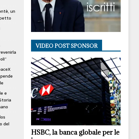
lontè, un
spetto
i
à
VIDEO POST SPONSOR
revenirla
oli”
SpaceX
ospende
le
le e
Storia
mano
los
o del
HSBC, la banca globale per le