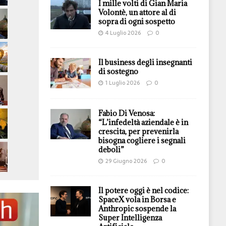
I mille volti di Gian Maria
Volontè, un attore al di
sopra di ogni sospetto
4 Luglio 2026
0
Il business degli insegnanti
di sostegno
1 Luglio 2026
0
Fabio Di Venosa:
“L’infedeltà aziendale è in
crescita, per prevenirla
bisogna cogliere i segnali
deboli”
29 Giugno 2026
0
Il potere oggi è nel codice:
SpaceX vola in Borsa e
Anthropic sospende la
Super Intelligenza