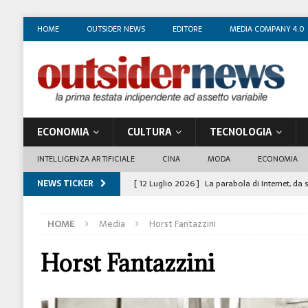
HOME
OUTSIDER NEWS
EDITORE
MEDIA COMPANY 4.0
ECONOMIA
CULTURA
TECNOLOGIA
INTELLIGENZA ARTIFICIALE
CINA
MODA
ECONOMIA
NEWS TICKER
[ 12 Luglio 2026 ]
La parabola di Internet, da 
COSTUME/SOCIETÀ
HOME
Media
Horst Fantazzini
[ 4 Luglio 2026 ]
I mille volti di Gian Maria V
[ 1 Luglio 2026 ]
Il business degli insegnanti 
Horst Fantazzini
[ 29 Giugno 2026 ]
Fabio Di Venosa: “L’infedel
ECONOMIA