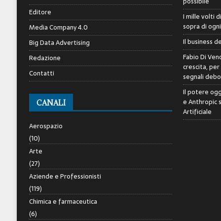
possibile
Editore
I mille volti 
sopra di ogn
Media Company 4.0
Il business d
Big Data Advertising
Fabio Di Veno
Redazione
crescita, per
Contatti
segnali debol
Il potere ogg
e Anthropic 
CANALI
Artificiale
Aerospazio
(10)
Arte
(27)
Aziende e Professionisti
(119)
Chimica e farmaceutica
(6)