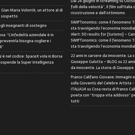
Dal 24 giugno in streaming su Outsid
folli della velocità”, il film sull’Italia 
di Gian Maria Volontè, un attore al di
ricostruzione e dell’ottimismo
i sospetto
SWIFTonomics: come il fenomeno Ta
egli insegnanti di sostegno
sta travolgendo l’economia mondia
Alert: 50 results for [turismo] – Can
sa: “L’infedeltà aziendale è in
SWIFTonomics: come il fenomeno Ta
 prevenirla bisogna cogliere i
sta travolgendo l’economia mondia
i”
22 anni in carcere da innocente. La s
i è nel codice: SpaceX vola in Borsa
Giuseppe Gulotta – BLOG
su
22 anni
sospende la Super Intelligenza
da innocente. La storia di Giuseppe
Franco Califano Giovane: Immagini 
sulla Gioventù del Celebre Artista 
ITALIA24
su
Cosa resta di Franco Cal
poeta con “troppa vita addosso” pe
tutti