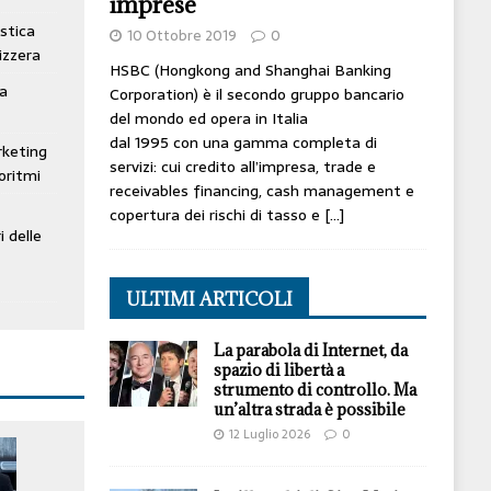
imprese
stica
10 Ottobre 2019
0
izzera
HSBC (Hongkong and Shanghai Banking
ta
Corporation) è il secondo gruppo bancario
del mondo ed opera in Italia
dal 1995 con una gamma completa di
rketing
servizi: cui credito all’impresa, trade e
oritmi
receivables financing, cash management e
copertura dei rischi di tasso e
[…]
i delle
ULTIMI ARTICOLI
La parabola di Internet, da
spazio di libertà a
strumento di controllo. Ma
un’altra strada è possibile
12 Luglio 2026
0