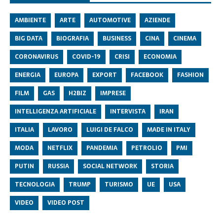
AMBIENTE
ARTE
AUTOMOTIVE
AZIENDE
BIG DATA
BIOGRAFIA
BUSINESS
CINA
CINEMA
CORONAVIRUS
COVID-19
CRISI
ECONOMIA
ENERGIA
EUROPA
EXPORT
FACEBOOK
FASHION
FILM
GAS
H2BIZ
IMPRESE
INTELLIGENZA ARTIFICIALE
INTERVISTA
IRAN
ITALIA
LAVORO
LUIGI DE FALCO
MADE IN ITALY
MODA
NETFLIX
PANDEMIA
PETROLIO
PMI
PUTIN
RUSSIA
SOCIAL NETWORK
STORIA
TECNOLOGIA
TRUMP
TURISMO
UE
USA
VIDEO
VIDEO POST