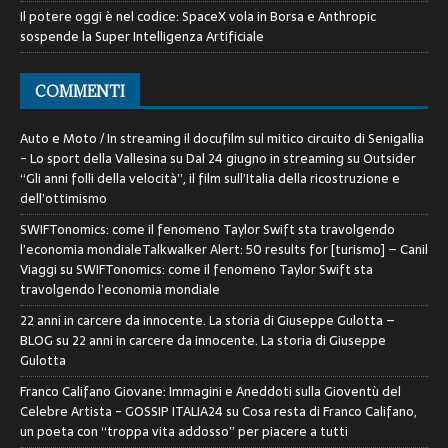
Il potere oggi è nel codice: SpaceX vola in Borsa e Anthropic
sospende la Super Intelligenza Artificiale
COMMENTI
Auto e Moto / In streaming il docufilm sul mitico circuito di Senigallia
- Lo sport della Vallesina
su
Dal 24 giugno in streaming su Outsider
“Gli anni folli della velocità”, il film sull’Italia della ricostruzione e
dell’ottimismo
SWIFTonomics: come il fenomeno Taylor Swift sta travolgendo
l’economia mondialeTalkwalker Alert: 50 results for [turismo] – Canil
Viaggi
su
SWIFTonomics: come il fenomeno Taylor Swift sta
travolgendo l’economia mondiale
22 anni in carcere da innocente. La storia di Giuseppe Gulotta –
BLOG
su
22 anni in carcere da innocente. La storia di Giuseppe
Gulotta
Franco Califano Giovane: Immagini e Aneddoti sulla Gioventù del
Celebre Artista - GOSSIP ITALIA24
su
Cosa resta di Franco Califano,
un poeta con “troppa vita addosso” per piacere a tutti