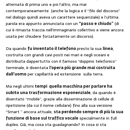
alternata di prima uno e poi l’altro, ma mai
contemporaneamente (anche la logica e il “filo del discorso”
nel dialogo quindi aveva un carattere sequenziale) e l’ultima
parola era appunto annunciata con un
“passo e chiudo”
(di
cui è rimasta traccia nell’immaginario collettivo e viene ancora
usata per chiudere forzatamente un discorso).
Da quando
fu inventato il telefono
presto la sua
linea
,
costruita con grandi cavi posti nei mari e negli oceani e
distribuita dappertutto con il famoso “doppino telefonico”
terminale, è diventata
l’opera più grande mai costruita
dall’uomo
per capillarità ed estensione sulla terra.
Ma negli ultimi
tempi quella macchina per parlare ha
subito una trasformazione esponenziale
, da quando è
diventato “mobile”, grazie alla disseminazione di cellule di
ripetizione (da cui il nome cellulare) fino alla sua versione
“Smart ” ancora attuale,
sta perdendo sempre di più la sua
funzione di base sul traffico vocale
specialmente in full
duplex. Già, ma cosa sta guadagnando? In cosa si sta