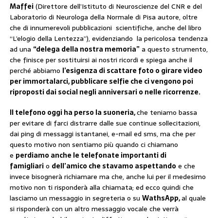
Maffei
(Direttore dell’Istituto di Neuroscienze del CNR e del
Laboratorio di Neurologa della Normale di Pisa autore, oltre
che di innumerevoli pubblicazioni scientifiche, anche del libro
“L’elogio della Lentezza”), evidenziando la pericolosa tendenza
ad una
“delega della nostra memoria”
a questo strumento,
che finisce per sostituirsi ai nostri ricordi e spiega anche il
perché abbiamo
l’esigenza di scattare foto o girare video
per immortalarci, pubblicare selfie che ci vengono poi
riproposti dai social negli anniversari o nelle ricorrenze.
Il telefono oggi ha perso la suoneria,
che teniamo bassa
per evitare di farci distrarre dalle sue continue sollecitazioni,
dai ping di messaggi istantanei, e-mail ed sms, ma che per
questo motivo non sentiamo più quando ci chiamano
e
perdiamo anche le telefonate importanti di
famigliari
o
dell’amico che stavamo aspettando
e che
invece bisognerà richiamare ma che, anche lui per il medesimo
motivo non ti risponderà alla chiamata; ed ecco quindi che
lasciamo un messaggio in segreteria o su
WathsApp,
al quale
si risponderà con un altro messaggio vocale che verrà