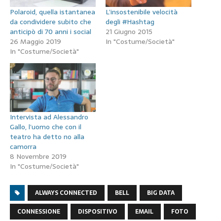
Polaroid, quella istantanea
L’insostenibile velocità
da condividere subito che
degli #Hashtag
anticipò di 70 anni i social
21 Giugno 2015
26 Maggio 2019
In "Costume/Società"
In "Costume/Società"
Intervista ad Alessandro
Gallo, l’uomo che con il
teatro ha detto no alla
camorra
8 Novembre 2019
In "Costume/Società"
ALWAYS CONNECTED
BELL
BIG DATA
CONNESSIONE
DISPOSITIVO
EMAIL
FOTO