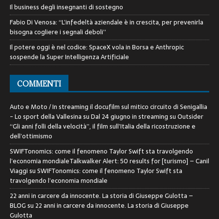
Il business degli insegnanti di sostegno
Fabio Di Venosa: “L’infedeltà aziendale è in crescita, per prevenirla
bisogna cogliere i segnali deboli”
Il potere oggi è nel codice: SpaceX vola in Borsa e Anthropic
sospende la Super Intelligenza Artificiale
COMMENTI
Auto e Moto / In streaming il docufilm sul mitico circuito di Senigallia
- Lo sport della Vallesina
su
Dal 24 giugno in streaming su Outsider
“Gli anni folli della velocità”, il film sull’Italia della ricostruzione e
dell’ottimismo
SWIFTonomics: come il fenomeno Taylor Swift sta travolgendo
l’economia mondialeTalkwalker Alert: 50 results for [turismo] – Canil
Viaggi
su
SWIFTonomics: come il fenomeno Taylor Swift sta
travolgendo l’economia mondiale
22 anni in carcere da innocente. La storia di Giuseppe Gulotta –
BLOG
su
22 anni in carcere da innocente. La storia di Giuseppe
Gulotta