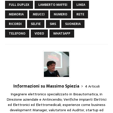
FULL DUPLEX
LAMBERTO MAFFEI
LINEA
MEMORIA
MEUCCI
NUMERO
RETE
RICORDI
SELFIE
SMS
SUONERIA
TELEFONO
VIDEO
WHATSAPP
Informazioni su Massimo Spiezia
4 Articoli
Ingegnere elettronico specializzato in Bioautomatica, in
Direzione aziendale e Antincendio; Verifiche impianti Elettrici
ed Elettronici ed Elettromedicali; esperienze come business
development Manager, valutatore ed Auditor, startup ed