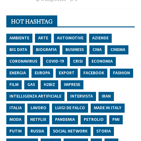
HOT HASHTAG
AMBIENTE
ARTE
AUTOMOTIVE
AZIENDE
BIG DATA
BIOGRAFIA
BUSINESS
CINA
CINEMA
CORONAVIRUS
COVID-19
CRISI
ECONOMIA
ENERGIA
EUROPA
EXPORT
FACEBOOK
FASHION
FILM
GAS
H2BIZ
IMPRESE
INTELLIGENZA ARTIFICIALE
INTERVISTA
IRAN
ITALIA
LAVORO
LUIGI DE FALCO
MADE IN ITALY
MODA
NETFLIX
PANDEMIA
PETROLIO
PMI
PUTIN
RUSSIA
SOCIAL NETWORK
STORIA