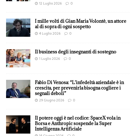
12 Luglio 2026
0
I mille volti di Gian Maria Volontè, un attore
al di sopra di ogni sospetto
4 Luglio 2026
0
Il business degli insegnanti di sostegno
1 Luglio 2026
0
Fabio Di Venosa: “L’infedeltà aziendale è in
crescita, per prevenirla bisogna cogliere i
segnali deboli”
29 Giugno 2026
0
Il potere oggi è nel codice: SpaceX vola in
Borsa e Anthropic sospende la Super
Intelligenza Artificiale
14 Giugno 2026
0