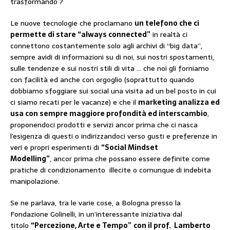
trasformando ?
Le nuove tecnologie che proclamano
un telefono che ci
permette di stare “always connected”
in realtà ci
connettono costantemente solo agli archivi di “big data”,
sempre avidi di informazioni su di noi, sui nostri spostamenti,
sulle tendenze e sui nostri stili di vita … che noi gli forniamo
con facilità ed anche con orgoglio (soprattutto quando
dobbiamo sfoggiare sui social una visita ad un bel posto in cui
ci siamo recati per le vacanze) e che il
marketing analizza ed
usa con sempre maggiore profondità ed interscambio
,
proponendoci prodotti e servizi ancor prima che ci nasca
l’esigenza di questi o indirizzandoci verso gusti e preferenze in
veri e propri esperimenti di
“Social Mindset
Modelling”
, ancor prima che possano essere definite come
pratiche di condizionamento illecite o comunque di indebita
manipolazione.
Se ne parlava, tra le varie cose, a Bologna presso la
Fondazione Golinelli, in un’interessante iniziativa dal
titolo
“Percezione, Arte e Tempo”
con il prof. Lamberto