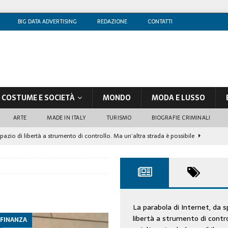
BIG DATA ADVERTISING
REDAZIONE
CONTATTI
COSTUME E SOCIETÀ
MONDO
MODA E LUSSO
ARTE
MADE IN ITALY
TURISMO
BIOGRAFIE CRIMINALI
spazio di libertà a strumento di controllo. Ma un’altra strada è possibile
olontè, un attore al di sopra di ogni sospetto
CINEMA
di sostegno
COSTUME/SOCIETÀ
tà aziendale è in crescita, per prevenirla bisogna cogliere i segnali deboli”
La parabola di Internet, da s
libertà a strumento di contr
 FINANZA