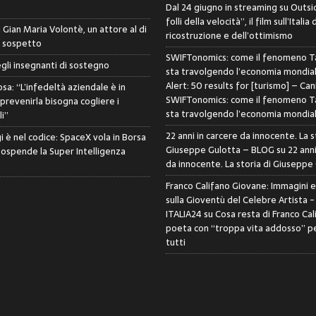
Dal 24 giugno in streaming su Outsid
folli della velocità”, il film sull’Italia 
di Gian Maria Volontè, un attore al di
ricostruzione e dell’ottimismo
i sospetto
SWIFTonomics: come il fenomeno Ta
egli insegnanti di sostegno
sta travolgendo l’economia mondia
Alert: 50 results for [turismo] – Can
sa: “L’infedeltà aziendale è in
SWIFTonomics: come il fenomeno Ta
 prevenirla bisogna cogliere i
sta travolgendo l’economia mondia
i”
22 anni in carcere da innocente. La s
i è nel codice: SpaceX vola in Borsa
Giuseppe Gulotta – BLOG
su
22 anni
sospende la Super Intelligenza
da innocente. La storia di Giuseppe
Franco Califano Giovane: Immagini 
sulla Gioventù del Celebre Artista 
ITALIA24
su
Cosa resta di Franco Cal
poeta con “troppa vita addosso” pe
tutti