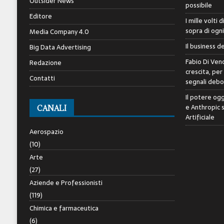
Outsider News
possibile
Editore
I mille volti 
sopra di ogn
Media Company 4.0
Il business d
Big Data Advertising
Fabio Di Veno
Redazione
crescita, per
Contatti
segnali debol
Il potere ogg
e Anthropic 
CANALI
Artificiale
Aerospazio
(10)
Arte
(27)
Aziende e Professionisti
(119)
Chimica e farmaceutica
(6)