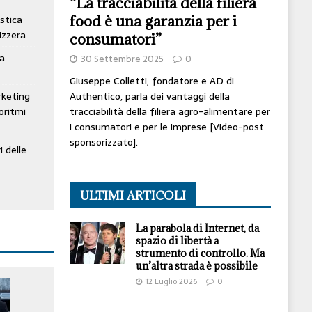
“La tracciabilità della filiera
food è una garanzia per i
stica
izzera
consumatori”
ta
30 Settembre 2025
0
Giuseppe Colletti, fondatore e AD di
Authentico, parla dei vantaggi della
rketing
tracciabilità della filiera agro-alimentare per
oritmi
i consumatori e per le imprese [Video-post
sponsorizzato].
i delle
ULTIMI ARTICOLI
La parabola di Internet, da
spazio di libertà a
strumento di controllo. Ma
un’altra strada è possibile
12 Luglio 2026
0