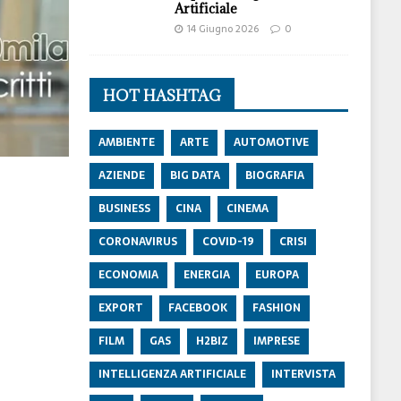
Artificiale
14 Giugno 2026
0
HOT HASHTAG
AMBIENTE
ARTE
AUTOMOTIVE
AZIENDE
BIG DATA
BIOGRAFIA
BUSINESS
CINA
CINEMA
CORONAVIRUS
COVID-19
CRISI
ECONOMIA
ENERGIA
EUROPA
EXPORT
FACEBOOK
FASHION
FILM
GAS
H2BIZ
IMPRESE
INTELLIGENZA ARTIFICIALE
INTERVISTA