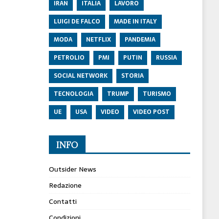
IRAN
ITALIA
LAVORO
LUIGI DE FALCO
MADE IN ITALY
MODA
NETFLIX
PANDEMIA
PETROLIO
PMI
PUTIN
RUSSIA
SOCIAL NETWORK
STORIA
TECNOLOGIA
TRUMP
TURISMO
UE
USA
VIDEO
VIDEO POST
INFO
Outsider News
Redazione
Contatti
Condizioni