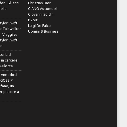
er “Gli anni
Christian Dior
della
GIANO Automobili
Giovanni Soldini
H2biz
ylor Swift
Luigi De Falco
leTalkwalker
Uomini & Business
il Viaggi
su
ylor Swift
le
toria di
 in carcere
 Gulotta
e Aneddoti
- GOSSIP
ifano, un
r piacere a