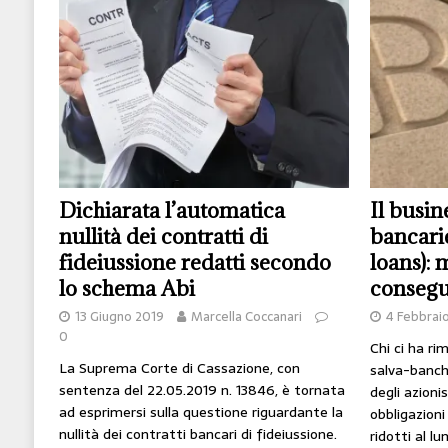
[ 14 Giugno 2026 ]
Il potere oggi è nel codice
HI-TECH
[ 7 Febbraio 2020 ]
Nato con l’Austria-Ungheria
viveva nel futuro
ARTE
Il busin
Dichiarata l’automatica
bancari
nullità dei contratti di
loans): 
fideiussione redatti secondo
conseg
lo schema Abi
4 Febbrai
13 Giugno 2019
Marcella Coccanari
0
Chi ci ha ri
La Suprema Corte di Cassazione, con
salva-banch
sentenza del 22.05.2019 n. 13846, è tornata
degli azionis
ad esprimersi sulla questione riguardante la
obbligazion
nullità dei contratti bancari di fideiussione.
ridotti al l