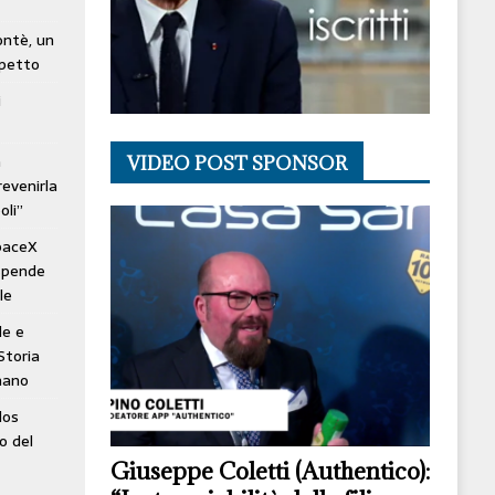
lontè, un
spetto
i
à
VIDEO POST SPONSOR
revenirla
oli”
SpaceX
ospende
le
le e
Storia
mano
los
o del
Giuseppe Coletti (Authentico):