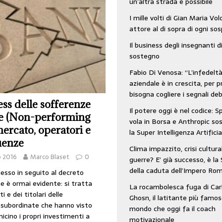
un’altra strada è possibile
: SpaceX vola in Borsa e Anthropic sospende la Super Intelligenza Artificiale
I mille volti di Gian Maria Vo
attore al di sopra di ogni so
Il business degli insegnanti d
 e morto nell’era digitale. Il tempo si era dimenticato di Gillo Dorfles e lui
sostegno
Fabio Di Venosa: “L’infedelt
aziendale è in crescita, per p
bisogna cogliere i segnali deb
ess delle sofferenze
Il potere oggi è nel codice: 
e (Non-performing
vola in Borsa e Anthropic s
mercato, operatori e
la Super Intelligenza Artificia
uenze
Clima impazzito, crisi cultura
o 2016
Marco Blaset
0
guerre? E’ già successo, è la 
della caduta dell’Impero Ro
messo in seguito al decreto
e è ormai evidente: si tratta
La rocambolesca fuga di Car
ti e dei titolari delle
Ghosn, il latitante più famos
i subordinate che hanno visto
mondo che oggi fa il coach
umicino i propri investimenti a
motivazionale