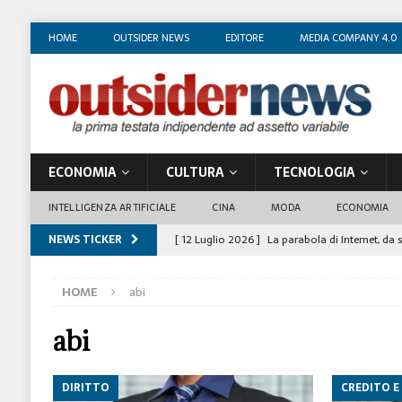
HOME
OUTSIDER NEWS
EDITORE
MEDIA COMPANY 4.0
ECONOMIA
CULTURA
TECNOLOGIA
INTELLIGENZA ARTIFICIALE
CINA
MODA
ECONOMIA
NEWS TICKER
[ 12 Luglio 2026 ]
La parabola di Internet, da 
COSTUME/SOCIETÀ
HOME
abi
[ 4 Luglio 2026 ]
I mille volti di Gian Maria V
[ 1 Luglio 2026 ]
Il business degli insegnanti 
abi
[ 29 Giugno 2026 ]
Fabio Di Venosa: “L’infedel
DIRITTO
CREDITO E
ECONOMIA