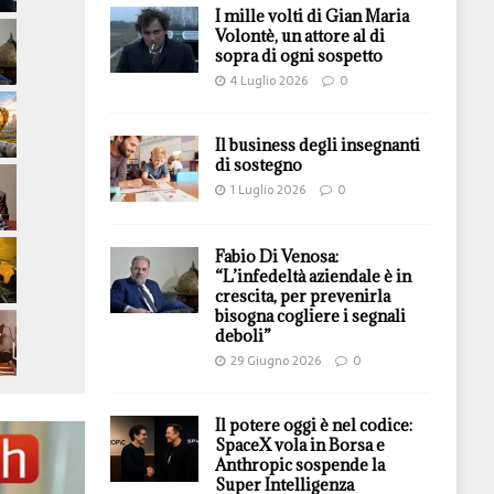
I mille volti di Gian Maria
Volontè, un attore al di
sopra di ogni sospetto
4 Luglio 2026
0
Il business degli insegnanti
di sostegno
1 Luglio 2026
0
Fabio Di Venosa:
“L’infedeltà aziendale è in
crescita, per prevenirla
bisogna cogliere i segnali
deboli”
29 Giugno 2026
0
Il potere oggi è nel codice:
SpaceX vola in Borsa e
Anthropic sospende la
Super Intelligenza