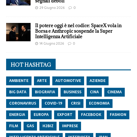
segnali deboli”
29 Giugno 2026
0
Il potere oggi è nel codice: SpaceX vola in
Borsa e Anthropic sospende la Super
Intelligenza Artificiale
14 Giugno 2026
0
HOT HASHTAG
AMBIENTE
ARTE
AUTOMOTIVE
AZIENDE
BIG DATA
BIOGRAFIA
BUSINESS
CINA
CINEMA
CORONAVIRUS
COVID-19
CRISI
ECONOMIA
ENERGIA
EUROPA
EXPORT
FACEBOOK
FASHION
FILM
GAS
H2BIZ
IMPRESE