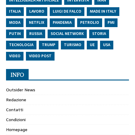
INTELLIGENZA ARTIFICIALE
INTERVISTA
IRAN
ITALIA
LAVORO
LUIGI DE FALCO
MADE IN ITALY
MODA
NETFLIX
PANDEMIA
PETROLIO
PMI
PUTIN
RUSSIA
SOCIAL NETWORK
STORIA
TECNOLOGIA
TRUMP
TURISMO
UE
USA
VIDEO
VIDEO POST
INFO
Outsider News
Redazione
Contatti
Condizioni
Homepage