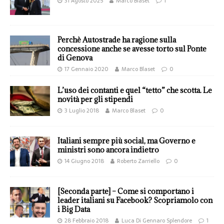
31 Agosto 2025
Marco Blaset
1
Perchè Autostrade ha ragione sulla
concessione anche se avesse torto sul Ponte
di Genova
17 Gennaio 2020
Marco Blaset
0
L’uso dei contanti e quel “tetto” che scotta. Le
novità per gli stipendi
3 Luglio 2018
Marco Blaset
0
Italiani sempre più social, ma Governo e
ministri sono ancora indietro
14 Giugno 2018
Roberto Zarriello
0
[Seconda parte] – Come si comportano i
leader italiani su Facebook? Scopriamolo con
i Big Data
28 Febbraio 2018
Luca Di Gennaro Splendore
1