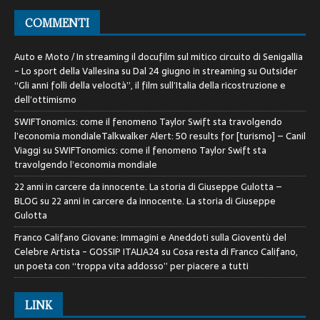
COMMENTI
Auto e Moto / In streaming il docufilm sul mitico circuito di Senigallia
- Lo sport della Vallesina
su
Dal 24 giugno in streaming su Outsider
“Gli anni folli della velocità”, il film sull’Italia della ricostruzione e
dell’ottimismo
SWIFTonomics: come il fenomeno Taylor Swift sta travolgendo
l’economia mondialeTalkwalker Alert: 50 results for [turismo] – Canil
Viaggi
su
SWIFTonomics: come il fenomeno Taylor Swift sta
travolgendo l’economia mondiale
22 anni in carcere da innocente. La storia di Giuseppe Gulotta –
BLOG
su
22 anni in carcere da innocente. La storia di Giuseppe
Gulotta
Franco Califano Giovane: Immagini e Aneddoti sulla Gioventù del
Celebre Artista - GOSSIP ITALIA24
su
Cosa resta di Franco Califano,
un poeta con “troppa vita addosso” per piacere a tutti
LINK