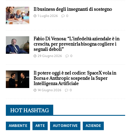
Il business degli insegnanti di sostegno
1 Luglio 2026
0
Fabio Di Venosa: “L’infedeltà aziendale è in
crescita, per prevenirla bisogna cogliere i
segnali deboli”
29 Giugno 2026
0
Il potere oggi è nel codice: SpaceX vola in
Borsa e Anthropic sospende la Super
Intelligenza Artificiale
14 Giugno 2026
0
HOT HASHTAG
AMBIENTE
ARTE
AUTOMOTIVE
AZIENDE