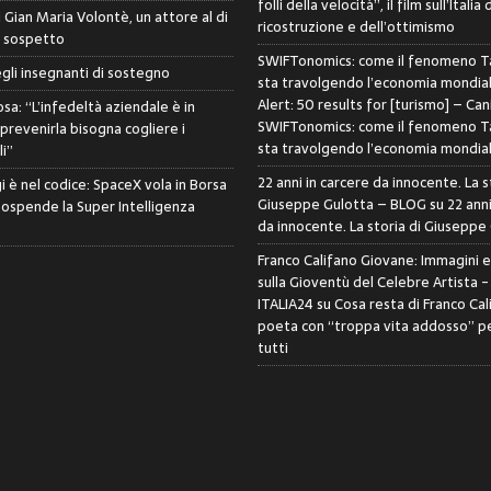
folli della velocità”, il film sull’Italia 
di Gian Maria Volontè, un attore al di
ricostruzione e dell’ottimismo
i sospetto
SWIFTonomics: come il fenomeno Ta
egli insegnanti di sostegno
sta travolgendo l’economia mondia
Alert: 50 results for [turismo] – Can
sa: “L’infedeltà aziendale è in
SWIFTonomics: come il fenomeno Ta
 prevenirla bisogna cogliere i
sta travolgendo l’economia mondia
i”
22 anni in carcere da innocente. La s
i è nel codice: SpaceX vola in Borsa
Giuseppe Gulotta – BLOG
su
22 anni
sospende la Super Intelligenza
da innocente. La storia di Giuseppe
Franco Califano Giovane: Immagini 
sulla Gioventù del Celebre Artista 
ITALIA24
su
Cosa resta di Franco Cal
poeta con “troppa vita addosso” pe
tutti