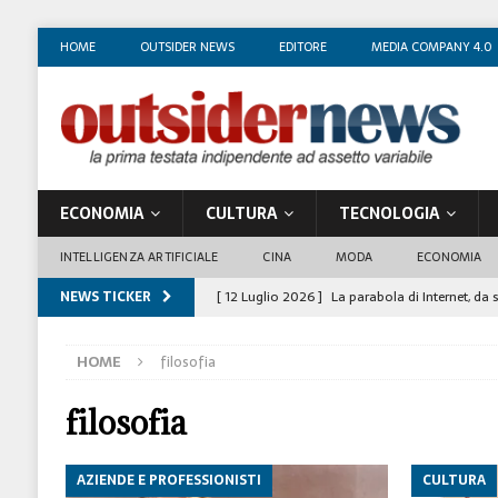
HOME
OUTSIDER NEWS
EDITORE
MEDIA COMPANY 4.0
ECONOMIA
CULTURA
TECNOLOGIA
INTELLIGENZA ARTIFICIALE
CINA
MODA
ECONOMIA
NEWS TICKER
[ 12 Luglio 2026 ]
La parabola di Internet, da 
COSTUME/SOCIETÀ
HOME
filosofia
[ 4 Luglio 2026 ]
I mille volti di Gian Maria V
[ 1 Luglio 2026 ]
Il business degli insegnanti 
filosofia
[ 29 Giugno 2026 ]
Fabio Di Venosa: “L’infedel
AZIENDE E PROFESSIONISTI
CULTURA
ECONOMIA