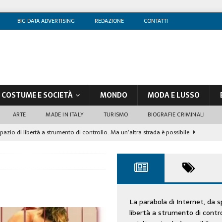
BIG DATA ADVERTISING
REDAZIONE
CONTATTI
COSTUME E SOCIETÀ
MONDO
MODA E LUSSO
ARTE
MADE IN ITALY
TURISMO
BIOGRAFIE CRIMINALI
spazio di libertà a strumento di controllo. Ma un’altra strada è possibile
olontè, un attore al di sopra di ogni sospetto
CINEMA
di sostegno
COSTUME/SOCIETÀ
tà aziendale è in crescita, per prevenirla bisogna cogliere i segnali deboli”
La parabola di Internet, da s
libertà a strumento di contr