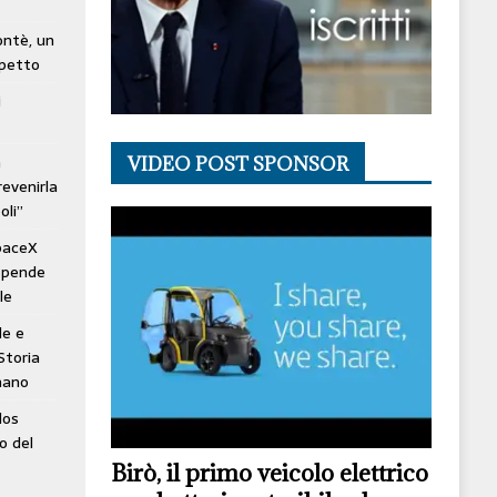
lontè, un
spetto
i
à
VIDEO POST SPONSOR
revenirla
oli”
SpaceX
ospende
le
le e
Storia
mano
los
o del
Birò, il primo veicolo elettrico