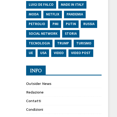
LUIGI DE FALCO
MADE IN ITALY
MODA
NETFLIX
PANDEMIA
PETROLIO
PMI
PUTIN
RUSSIA
SOCIAL NETWORK
STORIA
TECNOLOGIA
TRUMP
TURISMO
UE
USA
VIDEO
VIDEO POST
INFO
Outsider News
Redazione
Contatti
Condizioni