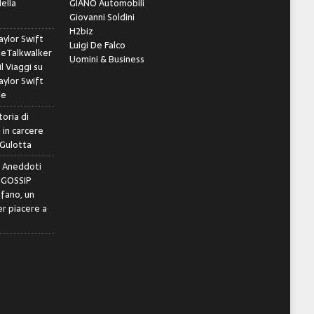
della
GIANO Automobili
Giovanni Soldini
H2biz
ylor Swift
Luigi De Falco
leTalkwalker
Uomini & Business
il Viaggi
su
ylor Swift
le
toria di
 in carcere
 Gulotta
e Aneddoti
- GOSSIP
ifano, un
r piacere a