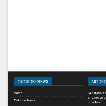
OUTSIDER NEWS
ARTICO
Home
La parabola d
strumento di 
Outsider News
possibile