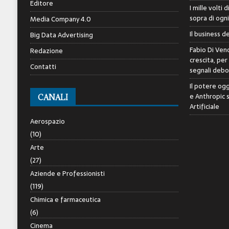
Editore
I mille volti 
sopra di ogn
Media Company 4.0
Il business d
Big Data Advertising
Fabio Di Veno
Redazione
crescita, per
Contatti
segnali debol
Il potere ogg
e Anthropic 
CANALI
Artificiale
Aerospazio
(10)
Arte
(27)
Aziende e Professionisti
(119)
Chimica e farmaceutica
(6)
Cinema