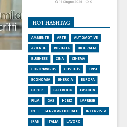
14 Giugno 2026
0
HOT HASHTAG
AMBIENTE
ARTE
AUTOMOTIVE
AZIENDE
BIG DATA
BIOGRAFIA
BUSINESS
CINA
CINEMA
CORONAVIRUS
COVID-19
CRISI
ECONOMIA
ENERGIA
EUROPA
EXPORT
FACEBOOK
FASHION
FILM
GAS
H2BIZ
IMPRESE
INTELLIGENZA ARTIFICIALE
INTERVISTA
IRAN
ITALIA
LAVORO