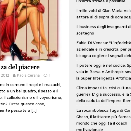
un’altra strada è possibile
: SpaceX vola in Borsa e Anthropic sospende la Super Intelligenza Artificiale
I mille volti di Gian Maria Vo
attore al di sopra di ogni so
Il business degli insegnanti d
 e morto nell’era digitale. Il tempo si era dimenticato di Gillo Dorfles e lui
sostegno
Fabio Di Venosa: “L’infedelt
aziendale è in crescita, per p
bisogna cogliere i segnali deb
Il potere oggi è nel codice: 
za del piacere
vola in Borsa e Anthropic s
 2012
Paola Cerana
1
la Super Intelligenza Artificia
no in comune i rospi e i macachi,
Clima impazzito, crisi cultura
to e un bel quadro, il sesso e il
guerre? E’ già successo, è la 
, il collezionismo e il voyeurismo,
della caduta dell’Impero Ro
zin? Tutte queste cose,
La rocambolesca fuga di Car
ente pescate a
[…]
Ghosn, il latitante più famos
mondo che oggi fa il coach
motivazionale