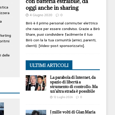
con batteria estraibile, da
oggi anche in sharing
stica
izzera
4 Giugno 2020
0
ta
Birò è il primo personal commuter elettrico
che nasce per essere condiviso. Grazie a Birò
Share, puoi condividere facilmente il tuo
rketing
Birò con la la tua comunità (amici, parenti,
oritmi
clienti). [Video-post sponsorizzato].
i delle
ULTIMI ARTICOLI
La parabola di Internet, da
spazio di libertà a
strumento di controllo. Ma
un’altra strada è possibile
12 Luglio 2026
0
I mille volti di Gian Maria