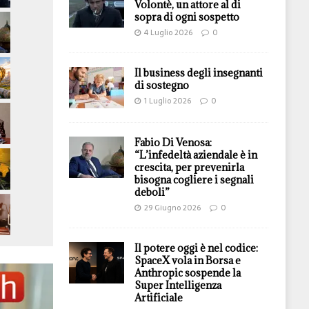
Volontè, un attore al di
sopra di ogni sospetto
4 Luglio 2026
0
Il business degli insegnanti
di sostegno
1 Luglio 2026
0
Fabio Di Venosa:
“L’infedeltà aziendale è in
crescita, per prevenirla
bisogna cogliere i segnali
deboli”
29 Giugno 2026
0
Il potere oggi è nel codice:
SpaceX vola in Borsa e
Anthropic sospende la
Super Intelligenza
Artificiale