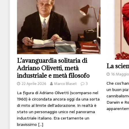
[ 14 Giugno 2026 ]
Il potere oggi è nel codice
HI-TECH
[ 7 Febbraio 2020 ]
Nato con l’Austria-Ungheria
viveva nel futuro
ARTE
L’avanguardia solitaria di
La scien
Adriano Olivetti, metà
16 Maggio
industriale e metà filosofo
Che cos’han
22 Aprile 2026
Marco Blaset
3
un buon piat
La figura di Adriano Olivetti (scomparso nel
cannibalismo
1960) è circondata ancora oggi da una sorta
Darwin e Ro
di mito al limite dell’adorazione. In realtà è
apparentem
stato un personaggio unico nel panorama
industriale italiano. Era certamente un
bravissimo
[…]