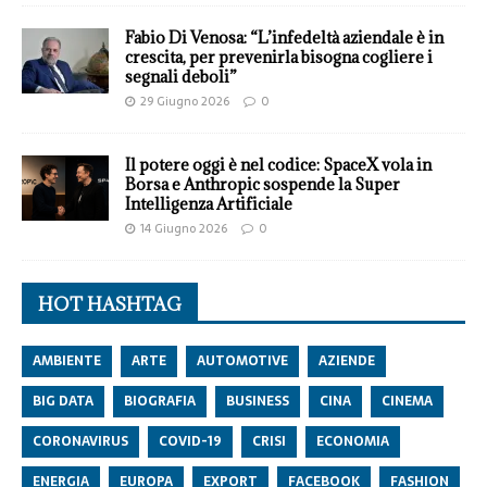
Fabio Di Venosa: “L’infedeltà aziendale è in
crescita, per prevenirla bisogna cogliere i
segnali deboli”
29 Giugno 2026
0
Il potere oggi è nel codice: SpaceX vola in
Borsa e Anthropic sospende la Super
Intelligenza Artificiale
14 Giugno 2026
0
HOT HASHTAG
AMBIENTE
ARTE
AUTOMOTIVE
AZIENDE
BIG DATA
BIOGRAFIA
BUSINESS
CINA
CINEMA
CORONAVIRUS
COVID-19
CRISI
ECONOMIA
ENERGIA
EUROPA
EXPORT
FACEBOOK
FASHION