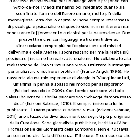
d'accesso indispensabile per un dialogo vero e profondo con
l'Altro-da-noi. I viaggi mi hanno poi insegnato quanto sia
sconfinato l'animo dell'Essere umano, molto più della
meravigliosa Terra che lo ospita. Mi sono sempre interessata
di psicologia e psicanalisi e di questo vizio non mi libererò mai,
nonostante l'effervescente curiosità per le neuroscienze. Due
prospettive che, con linguaggi e strumenti diversi,
s'intrecciano sempre più, nell'esplorazione dei misteri
dell'Anima e della Mente. I sogni restano per me la realtà più
preziosa e finora ne ho realizzato qualcuno. Ho collaborato alla
realizzazione del libro "L'intuizione visiva. Utilizzare le immagini
per analizzare e risolvere i problemi" (Franco Angeli, 1996). Ho
riassunto alcune mie esperienze di viaggio in "Viaggi incantati,
un'anima in penna a spasso nel mondo per assaporarlo"
(Edizioni associate, 2009). Con l'amico scrittore Vittorio
Salvati ho scritto il thriller psicoerotico "Schegge damore rosso
dieci" (Edizioni Sabinae, 2010). E sempre insieme a lui ho
pubblicato "Il Diario proibito di Adamo & Eva" (Edizioni Sabinae,
2011), uno stuzzicate divertissement sui segreti più pruriginosi
della Creazione. Sono giornalista pubblicista, iscritta all'Albo
Professionale dei Giornalisti della Lombardia. Non è, tuttavia,
un tesserino che fa la differenza. E' il cuore. E' con questo che