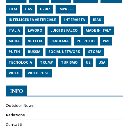
FILM
GAS
H2BIZ
IMPRESE
INTELLIGENZA ARTIFICIALE
INTERVISTA
IRAN
ITALIA
LAVORO
LUIGI DE FALCO
MADE IN ITALY
MODA
NETFLIX
PANDEMIA
PETROLIO
PMI
PUTIN
RUSSIA
SOCIAL NETWORK
STORIA
TECNOLOGIA
TRUMP
TURISMO
UE
USA
VIDEO
VIDEO POST
INFO
Outsider News
Redazione
Contatti