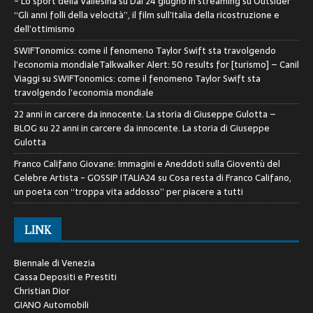
- Lo sport della Vallesina
su
Dal 24 giugno in streaming su Outsider
“Gli anni folli della velocità”, il film sull’Italia della ricostruzione e
dell’ottimismo
SWIFTonomics: come il fenomeno Taylor Swift sta travolgendo
l’economia mondialeTalkwalker Alert: 50 results for [turismo] – Canil
Viaggi
su
SWIFTonomics: come il fenomeno Taylor Swift sta
travolgendo l’economia mondiale
22 anni in carcere da innocente. La storia di Giuseppe Gulotta –
BLOG
su
22 anni in carcere da innocente. La storia di Giuseppe
Gulotta
Franco Califano Giovane: Immagini e Aneddoti sulla Gioventù del
Celebre Artista - GOSSIP ITALIA24
su
Cosa resta di Franco Califano,
un poeta con “troppa vita addosso” per piacere a tutti
LINK
Biennale di Venezia
Cassa Depositi e Prestiti
Christian Dior
GIANO Automobili