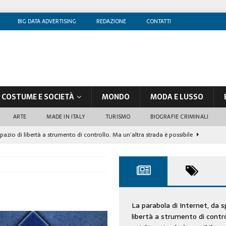
BIG DATA ADVERTISING
REDAZIONE
CONTATTI
COSTUME E SOCIETÀ
MONDO
MODA E LUSSO
ARTE
MADE IN ITALY
TURISMO
BIOGRAFIE CRIMINALI
spazio di libertà a strumento di controllo. Ma un’altra strada è possibile
olontè, un attore al di sopra di ogni sospetto
CINEMA
di sostegno
COSTUME/SOCIETÀ
tà aziendale è in crescita, per prevenirla bisogna cogliere i segnali deboli”
La parabola di Internet, da s
libertà a strumento di contr