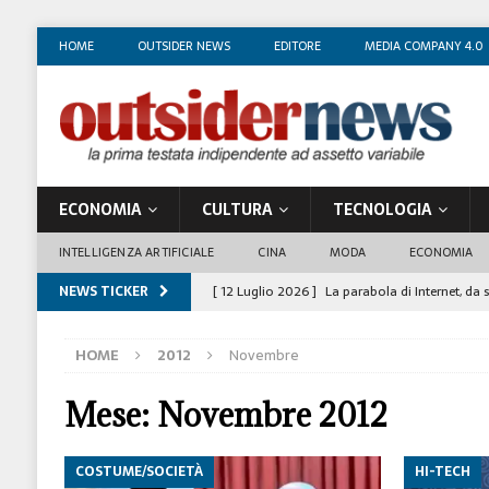
HOME
OUTSIDER NEWS
EDITORE
MEDIA COMPANY 4.0
ECONOMIA
CULTURA
TECNOLOGIA
INTELLIGENZA ARTIFICIALE
CINA
MODA
ECONOMIA
NEWS TICKER
[ 12 Luglio 2026 ]
La parabola di Internet, da 
COSTUME/SOCIETÀ
HOME
2012
Novembre
[ 4 Luglio 2026 ]
I mille volti di Gian Maria V
[ 1 Luglio 2026 ]
Il business degli insegnanti 
Mese:
Novembre 2012
[ 29 Giugno 2026 ]
Fabio Di Venosa: “L’infedel
COSTUME/SOCIETÀ
HI-TECH
ECONOMIA