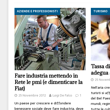
AZIENDE E PROFESSIONISTI
TURISMO
Tassa di
adegua 
Fare industria mettendo in
25 Novem
Rete le pmi (e dimenticare la
Nell’aria cr
Fiat)
turisti si a
25 Novembre 2012
Luigi De Falco
1
del Bel Pae
Un paese per crescere e diffondere
mundi, regi
benessere sociale deve fare industria, deve
tutte le cul