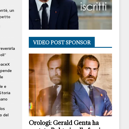
lontè, un
spetto
i
à
VIDEO POST SPONSOR
revenirla
oli”
SpaceX
ospende
le
le e
Storia
mano
los
o del
Orologi: Gerald Genta ha