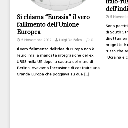
italo-ru
dell’in
Si chiama “Eurasia” il vero
5 Novemb
fallimento dell’Unione
Sono partiti 
Europea
di South St
direttament
5 Novembre 2012
Luigi De Falco
0
progetto è 
Il vero fallimento dell’idea di Europa non è
russo che ar
l’euro, ma la mancata integrazione dell’ex
l’Ucraina e 
URSS nella UE dopo la caduta del muro di
Berlino. Avevamo l’occasione di costruire una
Grande Europa che poggiava su due
[…]