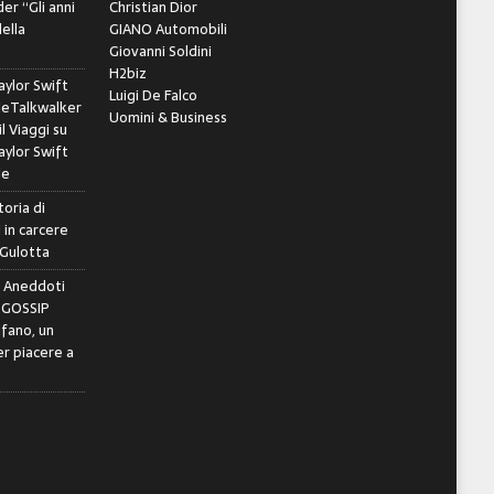
er “Gli anni
Christian Dior
della
GIANO Automobili
Giovanni Soldini
H2biz
ylor Swift
Luigi De Falco
leTalkwalker
Uomini & Business
il Viaggi
su
ylor Swift
le
toria di
 in carcere
 Gulotta
e Aneddoti
- GOSSIP
ifano, un
r piacere a