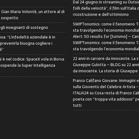
Dal 24 giugno in streaming su Outsid
folli della velocità”, il film sull’Italia 
di Gian Maria Volontè, un attore al di
ricostruzione e dell’ottimismo
i sospetto
SWIFTonomics: come il fenomeno Ta
egli insegnanti di sostegno
sta travolgendo l’economia mondia
Alert: 50 results for [turismo] – Can
sa: “L’infedeltà aziendale è in
SWIFTonomics: come il fenomeno Ta
 prevenirla bisogna cogliere i
sta travolgendo l’economia mondia
i”
22 anni in carcere da innocente. La s
i è nel codice: SpaceX vola in Borsa
Giuseppe Gulotta – BLOG
su
22 anni
sospende la Super Intelligenza
da innocente. La storia di Giuseppe
Franco Califano Giovane: Immagini 
sulla Gioventù del Celebre Artista 
ITALIA24
su
Cosa resta di Franco Cal
poeta con “troppa vita addosso” pe
tutti