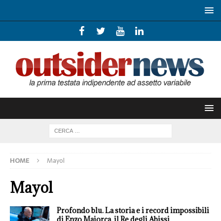
HOME
Mayol
Mayol
Profondo blu. La storia e i record impossibili
di Enzo Maiorca, il Re degli Abissi