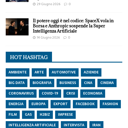
29 Giugno 2026
0
Il potere oggi è nel codice: SpaceX vola in
Borsa e Anthropic sospende la Super
Intelligenza Artificiale
14 Giugno 2026
0
HOT HASHTAG
AMBIENTE
ARTE
AUTOMOTIVE
AZIENDE
BIG DATA
BIOGRAFIA
BUSINESS
CINA
CINEMA
CORONAVIRUS
COVID-19
CRISI
ECONOMIA
ENERGIA
EUROPA
EXPORT
FACEBOOK
FASHION
FILM
GAS
H2BIZ
IMPRESE
INTELLIGENZA ARTIFICIALE
INTERVISTA
IRAN