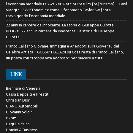
l’economia mondialeTalkwalker Alert: 50 results for [turismo] – Canil
Viaggi
su
SWIFTonomics: come il fenomeno Taylor Swift sta
travolgendo l’economia mondiale
22 anni in carcere da innocente. La storia di Giuseppe Gulotta –
BLOG
su
22 anni in carcere da innocente. La storia di Giuseppe
Gulotta
Franco Califano Giovane: Immagini e Aneddoti sulla Gioventù del
Celebre Artista - GOSSIP ITALIA24
su
Cosa resta di Franco Califano,
un poeta con “troppa vita addosso” per piacere a tutti
LINK
Biennale di Venezia
Cassa Depositi e Prestiti
Christian Dior
GIANO Automobili
Giovanni Soldini
H2biz
Luigi De Falco
Uomini & Business