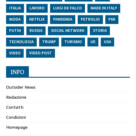
ITALIA
LAVORO
LUIGI DE FALCO
MADE IN ITALY
MODA
NETFLIX
PANDEMIA
PETROLIO
PMI
PUTIN
RUSSIA
SOCIAL NETWORK
STORIA
TECNOLOGIA
TRUMP
TURISMO
UE
USA
VIDEO
VIDEO POST
INFO
Outsider News
Redazione
Contatti
Condizioni
Homepage