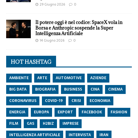
29 Giugno 2026
0
Il potere oggi è nel codice: SpaceX vola in
Borsa e Anthropic sospende la Super
Intelligenza Artificiale
14 Giugno 2026
0
HOT HASHTAG
AMBIENTE
ARTE
AUTOMOTIVE
AZIENDE
BIG DATA
BIOGRAFIA
BUSINESS
CINA
CINEMA
CORONAVIRUS
COVID-19
CRISI
ECONOMIA
ENERGIA
EUROPA
EXPORT
FACEBOOK
FASHION
FILM
GAS
H2BIZ
IMPRESE
INTELLIGENZA ARTIFICIALE
INTERVISTA
IRAN