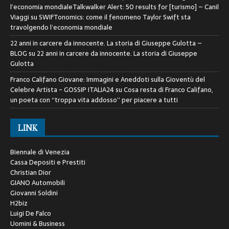
l’economia mondialeTalkwalker Alert: 50 results for [turismo] – Canil
Viaggi
su
SWIFTonomics: come il fenomeno Taylor Swift sta
travolgendo l’economia mondiale
22 anni in carcere da innocente. La storia di Giuseppe Gulotta –
BLOG
su
22 anni in carcere da innocente. La storia di Giuseppe
Gulotta
Franco Califano Giovane: Immagini e Aneddoti sulla Gioventù del
Celebre Artista - GOSSIP ITALIA24
su
Cosa resta di Franco Califano,
un poeta con “troppa vita addosso” per piacere a tutti
LINK
Biennale di Venezia
Cassa Depositi e Prestiti
Christian Dior
GIANO Automobili
Giovanni Soldini
H2biz
Luigi De Falco
Uomini & Business