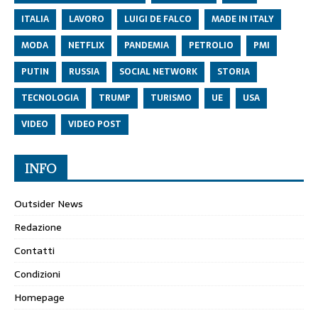
ITALIA
LAVORO
LUIGI DE FALCO
MADE IN ITALY
MODA
NETFLIX
PANDEMIA
PETROLIO
PMI
PUTIN
RUSSIA
SOCIAL NETWORK
STORIA
TECNOLOGIA
TRUMP
TURISMO
UE
USA
VIDEO
VIDEO POST
INFO
Outsider News
Redazione
Contatti
Condizioni
Homepage