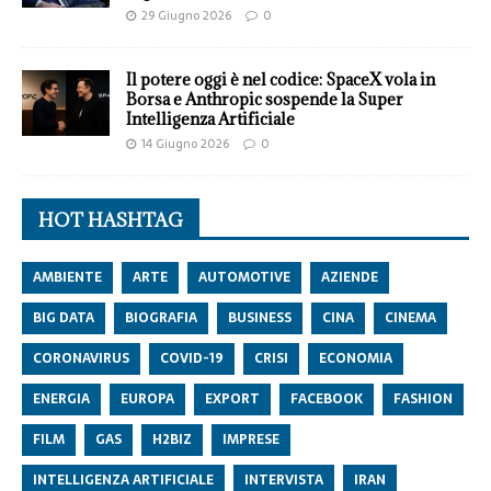
29 Giugno 2026
0
Il potere oggi è nel codice: SpaceX vola in
Borsa e Anthropic sospende la Super
Intelligenza Artificiale
14 Giugno 2026
0
HOT HASHTAG
AMBIENTE
ARTE
AUTOMOTIVE
AZIENDE
BIG DATA
BIOGRAFIA
BUSINESS
CINA
CINEMA
CORONAVIRUS
COVID-19
CRISI
ECONOMIA
ENERGIA
EUROPA
EXPORT
FACEBOOK
FASHION
FILM
GAS
H2BIZ
IMPRESE
INTELLIGENZA ARTIFICIALE
INTERVISTA
IRAN