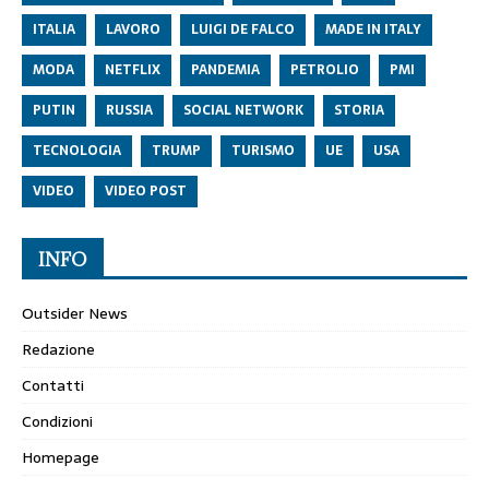
ITALIA
LAVORO
LUIGI DE FALCO
MADE IN ITALY
MODA
NETFLIX
PANDEMIA
PETROLIO
PMI
PUTIN
RUSSIA
SOCIAL NETWORK
STORIA
TECNOLOGIA
TRUMP
TURISMO
UE
USA
VIDEO
VIDEO POST
INFO
Outsider News
Redazione
Contatti
Condizioni
Homepage