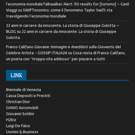
l’economia mondialeTalkwalker Alert: 50 results for [turismo] – Canil
Viaggi
su
SWIFTonomics: come il fenomeno Taylor Swift sta
travolgendo l’economia mondiale
22 anni in carcere da innocente. La storia di Giuseppe Gulotta –
BLOG
su
22 anni in carcere da innocente. La storia di Giuseppe
Gulotta
Franco Califano Giovane: Immagini e Aneddoti sulla Gioventù del
Celebre Artista - GOSSIP ITALIA24
su
Cosa resta di Franco Califano,
un poeta con “troppa vita addosso” per piacere a tutti
LINK
Biennale di Venezia
Cassa Depositi e Prestiti
Christian Dior
GIANO Automobili
Giovanni Soldini
H2biz
Luigi De Falco
Uomini & Business