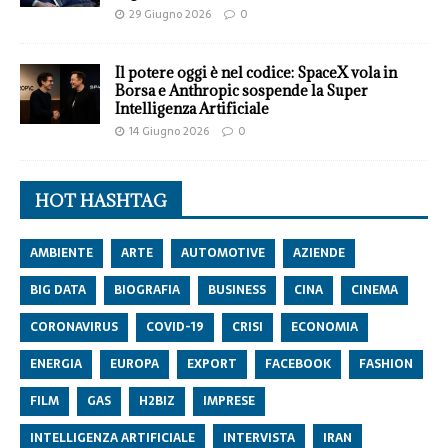
29 Giugno 2026
0
Il potere oggi è nel codice: SpaceX vola in
Borsa e Anthropic sospende la Super
Intelligenza Artificiale
14 Giugno 2026
0
HOT HASHTAG
AMBIENTE
ARTE
AUTOMOTIVE
AZIENDE
BIG DATA
BIOGRAFIA
BUSINESS
CINA
CINEMA
CORONAVIRUS
COVID-19
CRISI
ECONOMIA
ENERGIA
EUROPA
EXPORT
FACEBOOK
FASHION
FILM
GAS
H2BIZ
IMPRESE
INTELLIGENZA ARTIFICIALE
INTERVISTA
IRAN