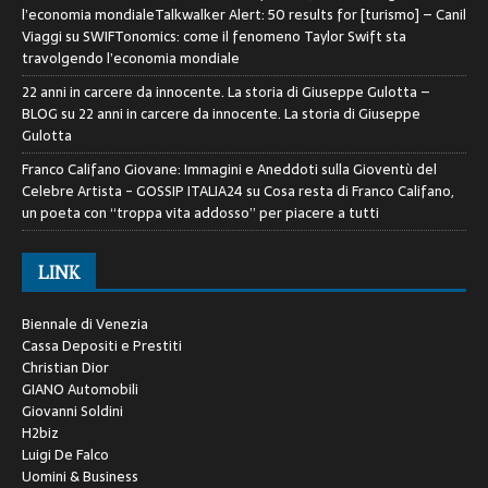
l’economia mondialeTalkwalker Alert: 50 results for [turismo] – Canil
Viaggi
su
SWIFTonomics: come il fenomeno Taylor Swift sta
travolgendo l’economia mondiale
22 anni in carcere da innocente. La storia di Giuseppe Gulotta –
BLOG
su
22 anni in carcere da innocente. La storia di Giuseppe
Gulotta
Franco Califano Giovane: Immagini e Aneddoti sulla Gioventù del
Celebre Artista - GOSSIP ITALIA24
su
Cosa resta di Franco Califano,
un poeta con “troppa vita addosso” per piacere a tutti
LINK
Biennale di Venezia
Cassa Depositi e Prestiti
Christian Dior
GIANO Automobili
Giovanni Soldini
H2biz
Luigi De Falco
Uomini & Business