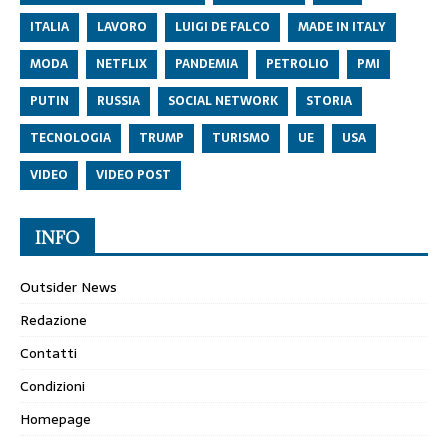
ITALIA
LAVORO
LUIGI DE FALCO
MADE IN ITALY
MODA
NETFLIX
PANDEMIA
PETROLIO
PMI
PUTIN
RUSSIA
SOCIAL NETWORK
STORIA
TECNOLOGIA
TRUMP
TURISMO
UE
USA
VIDEO
VIDEO POST
INFO
Outsider News
Redazione
Contatti
Condizioni
Homepage