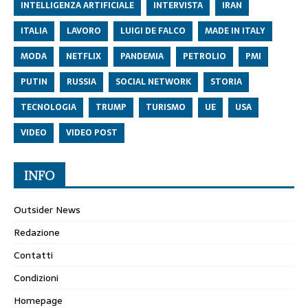
INTELLIGENZA ARTIFICIALE
INTERVISTA
IRAN
ITALIA
LAVORO
LUIGI DE FALCO
MADE IN ITALY
MODA
NETFLIX
PANDEMIA
PETROLIO
PMI
PUTIN
RUSSIA
SOCIAL NETWORK
STORIA
TECNOLOGIA
TRUMP
TURISMO
UE
USA
VIDEO
VIDEO POST
INFO
Outsider News
Redazione
Contatti
Condizioni
Homepage