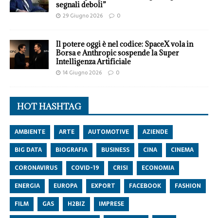
segnali deboli”
29 Giugno 2026
0
Il potere oggi è nel codice: SpaceX vola in
Borsa e Anthropic sospende la Super
Intelligenza Artificiale
14 Giugno 2026
0
HOT HASHTAG
AMBIENTE
ARTE
AUTOMOTIVE
AZIENDE
BIG DATA
BIOGRAFIA
BUSINESS
CINA
CINEMA
CORONAVIRUS
COVID-19
CRISI
ECONOMIA
ENERGIA
EUROPA
EXPORT
FACEBOOK
FASHION
FILM
GAS
H2BIZ
IMPRESE