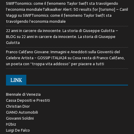
SWIFTonomics: come il fenomeno Taylor Swift sta travolgendo
l’economia mondialeTalkwalker Alert: 50 results for [turismo] – Canil
Viaggi
su
SWIFTonomics: come il fenomeno Taylor Swift sta
travolgendo l’economia mondiale
22 anni in carcere da innocente. La storia di Giuseppe Gulotta –
BLOG
su
22 anni in carcere da innocente. La storia di Giuseppe
Gulotta
Franco Califano Giovane: Immagini e Aneddoti sulla Gioventù del
Celebre Artista - GOSSIP ITALIA24
su
Cosa resta di Franco Califano,
un poeta con “troppa vita addosso” per piacere a tutti
LINK
Biennale di Venezia
Cassa Depositi e Prestiti
Christian Dior
GIANO Automobili
Giovanni Soldini
H2biz
Luigi De Falco