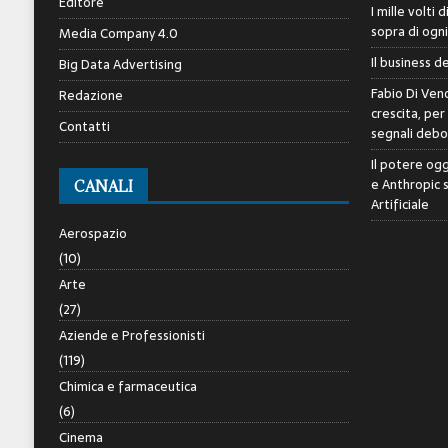
Editore
I mille volti 
sopra di ogn
Media Company 4.0
Il business d
Big Data Advertising
Fabio Di Veno
Redazione
crescita, per
Contatti
segnali debol
Il potere ogg
e Anthropic 
CANALI
Artificiale
Aerospazio
(10)
Arte
(27)
Aziende e Professionisti
(119)
Chimica e farmaceutica
(6)
Cinema