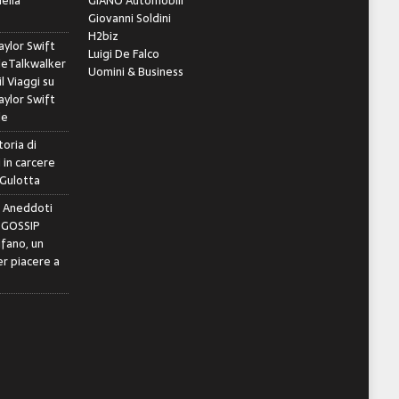
della
GIANO Automobili
Giovanni Soldini
H2biz
ylor Swift
Luigi De Falco
leTalkwalker
Uomini & Business
il Viaggi
su
ylor Swift
le
toria di
 in carcere
 Gulotta
e Aneddoti
- GOSSIP
ifano, un
r piacere a