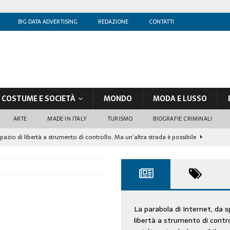
BIG DATA ADVERTISING
REDAZIONE
CONTATTI
COSTUME E SOCIETÀ
MONDO
MODA E LUSSO
ARTE
MADE IN ITALY
TURISMO
BIOGRAFIE CRIMINALI
spazio di libertà a strumento di controllo. Ma un’altra strada è possibile
olontè, un attore al di sopra di ogni sospetto
CINEMA
di sostegno
COSTUME/SOCIETÀ
tà aziendale è in crescita, per prevenirla bisogna cogliere i segnali deboli”
La parabola di Internet, da s
libertà a strumento di contr