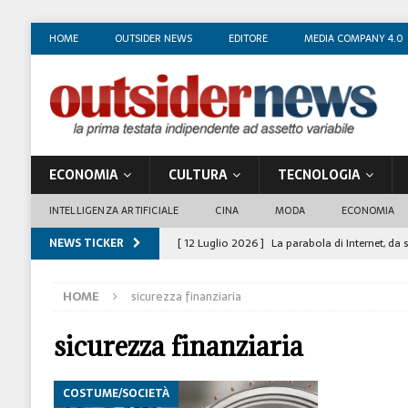
HOME
OUTSIDER NEWS
EDITORE
MEDIA COMPANY 4.0
ECONOMIA
CULTURA
TECNOLOGIA
INTELLIGENZA ARTIFICIALE
CINA
MODA
ECONOMIA
NEWS TICKER
[ 12 Luglio 2026 ]
La parabola di Internet, da 
COSTUME/SOCIETÀ
HOME
sicurezza finanziaria
[ 4 Luglio 2026 ]
I mille volti di Gian Maria V
[ 1 Luglio 2026 ]
Il business degli insegnanti 
sicurezza finanziaria
[ 29 Giugno 2026 ]
Fabio Di Venosa: “L’infedel
COSTUME/SOCIETÀ
ECONOMIA