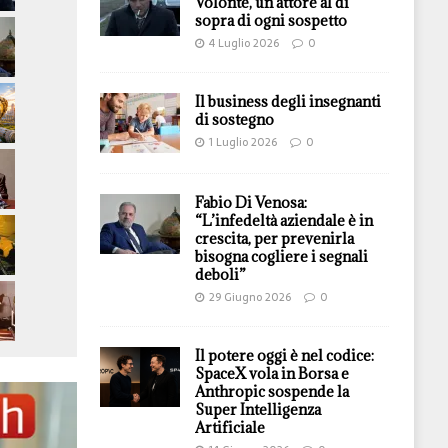
Volontè, un attore al di
sopra di ogni sospetto
4 Luglio 2026
0
Il business degli insegnanti
di sostegno
1 Luglio 2026
0
Fabio Di Venosa:
“L’infedeltà aziendale è in
crescita, per prevenirla
bisogna cogliere i segnali
deboli”
29 Giugno 2026
0
Il potere oggi è nel codice:
SpaceX vola in Borsa e
Anthropic sospende la
Super Intelligenza
Artificiale