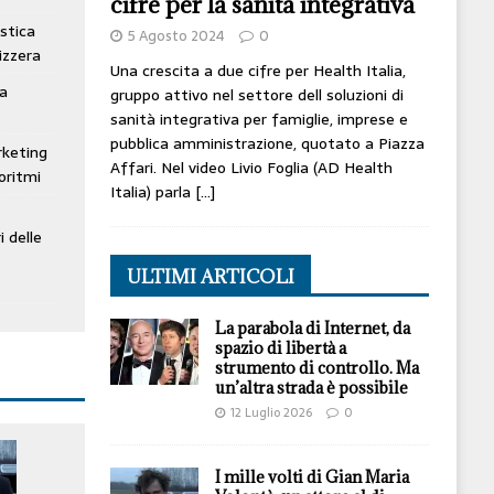
cifre per la sanità integrativa
stica
5 Agosto 2024
0
izzera
Una crescita a due cifre per Health Italia,
ta
gruppo attivo nel settore dell soluzioni di
sanità integrativa per famiglie, imprese e
pubblica amministrazione, quotato a Piazza
rketing
Affari. Nel video Livio Foglia (AD Health
oritmi
Italia) parla
[…]
i delle
ULTIMI ARTICOLI
La parabola di Internet, da
spazio di libertà a
strumento di controllo. Ma
un’altra strada è possibile
12 Luglio 2026
0
I mille volti di Gian Maria