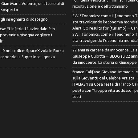
folli della velocità”, il film sull’Italia 
di Gian Maria Volontè, un attore al di
ricostruzione e dell’ottimismo
i sospetto
SWIFTonomics: come il fenomeno Ta
egli insegnanti di sostegno
sta travolgendo l’economia mondia
Alert: 50 results for [turismo] – Can
sa: “L’infedeltà aziendale è in
SWIFTonomics: come il fenomeno Ta
 prevenirla bisogna cogliere i
sta travolgendo l’economia mondia
i”
22 anni in carcere da innocente. La s
i è nel codice: SpaceX vola in Borsa
Giuseppe Gulotta – BLOG
su
22 anni
sospende la Super Intelligenza
da innocente. La storia di Giuseppe
Franco Califano Giovane: Immagini 
sulla Gioventù del Celebre Artista 
ITALIA24
su
Cosa resta di Franco Cal
poeta con “troppa vita addosso” pe
tutti