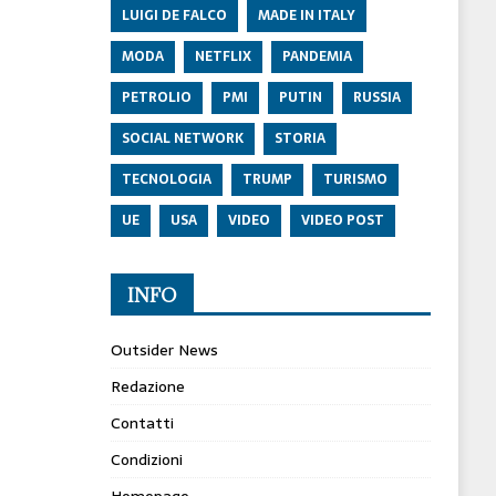
LUIGI DE FALCO
MADE IN ITALY
MODA
NETFLIX
PANDEMIA
PETROLIO
PMI
PUTIN
RUSSIA
SOCIAL NETWORK
STORIA
TECNOLOGIA
TRUMP
TURISMO
UE
USA
VIDEO
VIDEO POST
INFO
Outsider News
Redazione
Contatti
Condizioni
Homepage