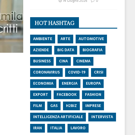
14 Giugno 2026
0
HOT HASHTAG
AMBIENTE
ARTE
AUTOMOTIVE
AZIENDE
BIG DATA
BIOGRAFIA
BUSINESS
CINA
CINEMA
CORONAVIRUS
COVID-19
CRISI
ECONOMIA
ENERGIA
EUROPA
EXPORT
FACEBOOK
FASHION
FILM
GAS
H2BIZ
IMPRESE
INTELLIGENZA ARTIFICIALE
INTERVISTA
IRAN
ITALIA
LAVORO