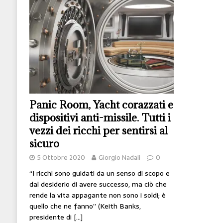
[ 14 Giugno 2026 ]
Il potere oggi è nel codice
HI-TECH
[ 7 Febbraio 2020 ]
Nato con l’Austria-Ungheria
viveva nel futuro
ARTE
Panic Room, Yacht corazzati e
dispositivi anti-missile. Tutti i
vezzi dei ricchi per sentirsi al
sicuro
5 Ottobre 2020
Giorgio Nadali
0
“I ricchi sono guidati da un senso di scopo e
dal desiderio di avere successo, ma ciò che
rende la vita appagante non sono i soldi; è
quello che ne fanno” (Keith Banks,
presidente di
[…]