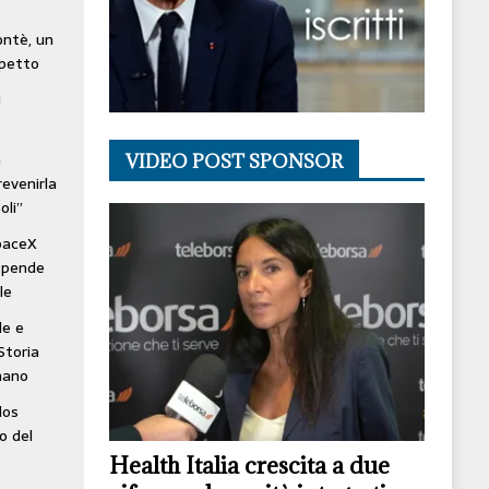
lontè, un
spetto
i
à
VIDEO POST SPONSOR
revenirla
oli”
SpaceX
ospende
le
le e
Storia
mano
los
o del
Health Italia crescita a due