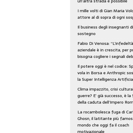
un’altra strada è possibile
: SpaceX vola in Borsa e Anthropic sospende la Super Intelligenza Artificiale
I mille volti di Gian Maria Vo
attore al di sopra di ogni so
Il business degli insegnanti d
 e morto nell’era digitale. Il tempo si era dimenticato di Gillo Dorfles e lui
sostegno
Fabio Di Venosa: “L’infedelt
aziendale è in crescita, per p
bisogna cogliere i segnali deb
Il potere oggi è nel codice: 
vola in Borsa e Anthropic s
la Super Intelligenza Artificia
Clima impazzito, crisi cultura
guerre? E’ già successo, è la 
della caduta dell’Impero Ro
La rocambolesca fuga di Car
Ghosn, il latitante più famos
mondo che oggi fa il coach
motivazionale