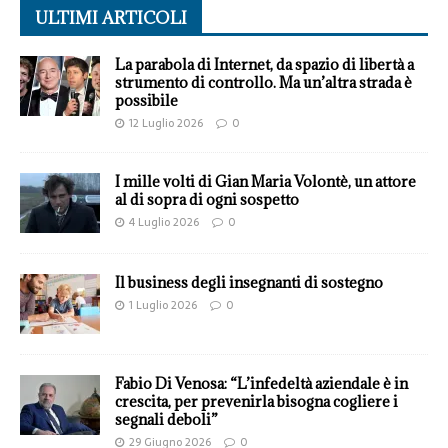
ULTIMI ARTICOLI
La parabola di Internet, da spazio di libertà a
strumento di controllo. Ma un’altra strada è
possibile
12 Luglio 2026
0
I mille volti di Gian Maria Volontè, un attore
al di sopra di ogni sospetto
4 Luglio 2026
0
Il business degli insegnanti di sostegno
1 Luglio 2026
0
Fabio Di Venosa: “L’infedeltà aziendale è in
crescita, per prevenirla bisogna cogliere i
segnali deboli”
29 Giugno 2026
0