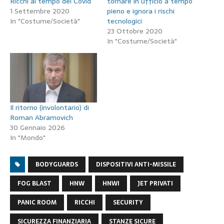
Ricchi al tempo del Covid
tornare in ufficio a tempo
1 Settembre 2020
pieno e ignora i rischi
In "Costume/Società"
tecnologici
23 Ottobre 2020
In "Costume/Società"
Il ritorno (involontario) di
Roman Abramovich
30 Gennaio 2026
In "Mondo"
BODYGUARDS
DISPOSITIVI ANTI-MISSILE
FOG BLAST
HNW
HNWI
JET PRIVATI
PANIC ROOM
RICCHI
SECURITY
SICUREZZA FINANZIARIA
STANZE SICURE