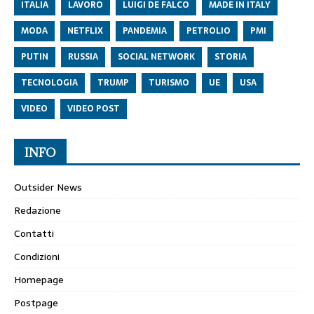
ITALIA
LAVORO
LUIGI DE FALCO
MADE IN ITALY
MODA
NETFLIX
PANDEMIA
PETROLIO
PMI
PUTIN
RUSSIA
SOCIAL NETWORK
STORIA
TECNOLOGIA
TRUMP
TURISMO
UE
USA
VIDEO
VIDEO POST
INFO
Outsider News
Redazione
Contatti
Condizioni
Homepage
Postpage