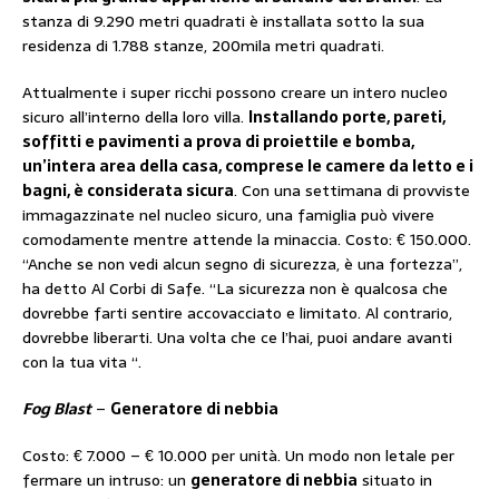
stanza di 9.290 metri quadrati è installata sotto la sua
residenza di 1.788 stanze, 200mila metri quadrati.
Attualmente i super ricchi possono creare un intero nucleo
sicuro all’interno della loro villa.
Installando porte, pareti,
soffitti e pavimenti a prova di proiettile e bomba,
un’intera area della casa, comprese le camere da letto e i
bagni, è considerata sicura
. Con una settimana di provviste
immagazzinate nel nucleo sicuro, una famiglia può vivere
comodamente mentre attende la minaccia. Costo: € 150.000.
“Anche se non vedi alcun segno di sicurezza, è una fortezza”,
ha detto Al Corbi di Safe. “La sicurezza non è qualcosa che
dovrebbe farti sentire accovacciato e limitato. Al contrario,
dovrebbe liberarti. Una volta che ce l’hai, puoi andare avanti
con la tua vita “.
Fog Blast
–
Generatore di nebbia
Costo: € 7.000 – € 10.000 per unità. Un modo non letale per
fermare un intruso: un
generatore di nebbia
situato in