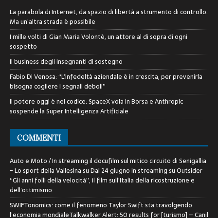
La parabola di Internet, da spazio di libertà a strumento di controllo.
Ma un’altra strada è possibile
I mille volti di Gian Maria Volontè, un attore al di sopra di ogni
sospetto
Il business degli insegnanti di sostegno
Fabio Di Venosa: “L’infedeltà aziendale è in crescita, per prevenirla
bisogna cogliere i segnali deboli”
Il potere oggi è nel codice: SpaceX vola in Borsa e Anthropic
sospende la Super Intelligenza Artificiale
COMMENTI
Auto e Moto / In streaming il docufilm sul mitico circuito di Senigallia
- Lo sport della Vallesina
su
Dal 24 giugno in streaming su Outsider
“Gli anni folli della velocità”, il film sull’Italia della ricostruzione e
dell’ottimismo
SWIFTonomics: come il fenomeno Taylor Swift sta travolgendo
l’economia mondialeTalkwalker Alert: 50 results for [turismo] – Canil