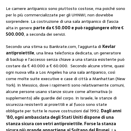
Le camere antipanico sono piuttosto costose, ma poiché sono
per lo più commercializzate per gli UHNWI, non dovrebbe
sorprendere. La costruzione di una sala antipanico di fascia
alta in genere
parte da € 50.000 e può raggiungere oltre €
500.000
, a seconda dei servizi.
Secondo una stima su Bankrate.com, l’aggiunta di
Kevlar
antiproiettile
, una linea telefonica dedicata, un generatore
di backup e l’accesso senza chiave a una stanza esistente può
costare da € 40.000 a € 60.000. Secondo alcune stime, quasi
ogni nuova villa a Los Angeles ha una sala antipanico, così
come molte suite executive e case di città a Manhattan (New
York). In Messico, dove i rapimenti sono relativamente comuni,
alcune persone usano stanze sicure come alternativa (o
supplemento) alle guardie del corpo. In Israele, le stanze di
sicurezza resistenti ai proiettili e al fuoco sono state
obbligate per tutte le nuove costruzioni dal 1992.
Dagli anni
’80, ogni ambasciata degli Stati Uniti dispone di una
stanza sicura con vetri antiproiettile. Forse la stanza
sicura più grande appartiene al Sultano del Brunei
. La