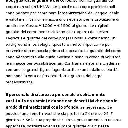
Bodyguards, le guardie del corpo
. se non hai guardie del
corpo non sei un UHNWI. Le guardie del corpo professionali
sono pagate per coordinare l’organizzazione del viaggio locale
e valutare i livelli di minaccia di un evento per la protezione di
un cliente. Costo: € 1.000 – € 1.500 al giorno. Le migliori
guardie del corpo per i civili sono gli ex agenti dei servizi
segreti. Le guardie del corpo professionali a volte hanno un
background in psicologia, questo è molto importante per
prevenire una minaccia prima che accada. Le guardie del corpo
sono addestrate alla guida evasiva e sono in grado di valutare
le minacce per possibili scenari. Contrariamente alla credenza
comune, le grandi figure ingombranti assunte dalle celebrità
non sono la vera definizione di una guardia del corpo
professionista.
Il personale di sicurezza personale è solitamente
costituito da uomini e donne non descrittivi che sono in
grado di mimetizzarsi con lo sfondo
, se necessario. Se
possiedi una tenuta, vuoi che sia protetta 24 ore su 24, 7
giorni su 7. Se la tua proprietà si trova privatamente in un’area
appartata, potresti voler assumere guardie di sicurezza