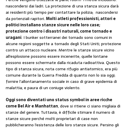
nascondersi dai ladri. La protezione di una stanza sicura darà
ai residenti più tempo per contattare la polizia; nascondersi
da potenziali rapitori.
Molti atleti professionisti, attori e
politici installano stanze sicure nelle loro case;
protezione contro i disastri naturali, come tornado e
uragani
. I bunker sotterranei dei tornado sono comuni in
alcune regioni soggette a tornado degli Stati Uniti; protezione
contro un attacco nucleare. Mentre le stanze sicure vicino
all’esplosione possono essere incenerite, quelle lontane
possono essere schermate dalla ricaduta radioattiva. Questo
tipo di stanza sicura, nota come rifugio antiatomico, era più
comune durante la Guerra Fredda di quanto non lo sia oggi;
fornire l’allontanamento sociale in caso di grave epidemia di
malattia; e paura di un coniuge violento.
Oggi sono diventati uno status symbol in aree ricche
come Bel Air e Manhattan
, dove si ritiene ci siano migliaia di
stanze del genere. Tuttavia, è difficile stimare il numero di
stanze sicure perché molti proprietari di case non
pubblicheranno l’esistenza delle loro stanze sicure. Persino gli