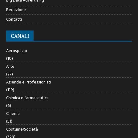
Big Data Advertising
Redazione
Contatti
CANALI
Aerospazio
(10)
Arte
(27)
Aziende e Professionisti
(119)
Chimica e farmaceutica
(6)
Cinema
(51)
Costume/Società
(329)