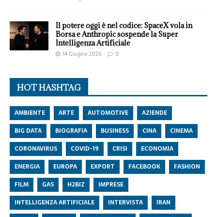
Il potere oggi è nel codice: SpaceX vola in
Borsa e Anthropic sospende la Super
Intelligenza Artificiale
14 Giugno 2026
0
HOT HASHTAG
AMBIENTE
ARTE
AUTOMOTIVE
AZIENDE
BIG DATA
BIOGRAFIA
BUSINESS
CINA
CINEMA
CORONAVIRUS
COVID-19
CRISI
ECONOMIA
ENERGIA
EUROPA
EXPORT
FACEBOOK
FASHION
FILM
GAS
H2BIZ
IMPRESE
INTELLIGENZA ARTIFICIALE
INTERVISTA
IRAN