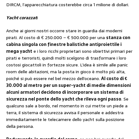
DIRCM, l’apparecchiatura costerebbe circa 1 milione di dollari.
Yacht corazzat
i
Anche ai giorni nostri occorre stare in guardia dai moderni
pirati. Al costo di € 250.000 – € 500.000 per una
stanza con
cabina singola con finestre balistiche antiproiettile i
mega yacht
e i loro ricchi proprietari sono obiettivi primari per
pirati e terroristi, quindi molti scelgono di trasformare i loro
costosi giocattoli in fortezze sicure. L’idea è simile alle panic
room delle abitazioni, ma la posta in gioco è molto più alta,
poiché si può essere nel bel mezzo dell’oceano.
Al costo di €
30.000 al metro
per un super-yacht di medie dimensioni
alcuni armatori decidono di incorporare un sistema di
sicurezza nel ponte dello yacht che rileva ogni passo
. Se
qualcuno sale a bordo, nel momento in cui mette un piede a
terra, il sistema di sicurezza avvisa il personale e addestra
immediatamente le telecamere dello yacht sulla posizione
della persona.